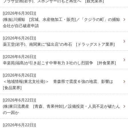
プラザ企画(岩手)、スポンサーのもと再生へ [観光業界]
[(2026年6月30日)]
(株)鮎川捕鯨 [宮城、水産物加工・販売]／「クジラの町」の捕鯨
会社が自己破産申請
[(2026年6月26日)]
薬王堂(岩手)、南関東に“猛出店”の布石 [ドラッグストア業界]
[(2026年6月26日)]
幸楽苑(福島)が引き起こす中華有力３社のし烈競争 [外食業界]
[(2026年6月26日)]
＜地域情報(東北支社発)＞ 青森県で震度６強の地震、影響は
[食品業界]
[(2026年6月22日)]
(株)東日流農産 [青森、青果仲卸]／設備投資・人員不足が破たん
の一因か
[(2026年6月22日)]