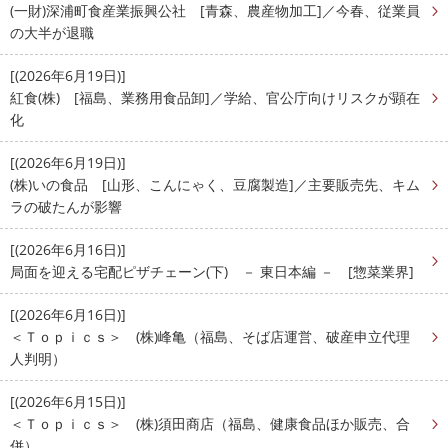
(一財)深浦町食産業振興公社 [青森、農産物加工]／今春、従業員
の大半が退職
[(2026年6月19日)]
紅食(株) [福島、業務用食品卸]／学給、官公庁向けリスクが顕在
化
[(2026年6月19日)]
(株)いの食品 [山形、こんにゃく、豆腐製造]／主要販売先、キム
ラの破たんが影響
[(2026年6月16日)]
局面を迎える宅配ピザチェーン(下) － 東日本編 － [惣菜業界]
[(2026年6月16日)]
＜Ｔｏｐｉｃｓ＞ (株)峰亀（福島、そば店運営、破産申立代理
人判明）
[(2026年6月15日)]
＜Ｔｏｐｉｃｓ＞ (株)須田商店（福島、健康食品ほか販売、合
併）