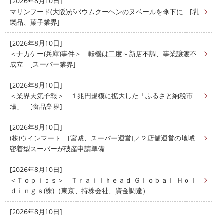
[2026年8月10日]
マリンフード(大阪)がバウムクーヘンのヌベールを傘下に [乳
製品、菓子業界]
[2026年8月10日]
＜ナカケー(兵庫)事件＞ 転機は二度～新店不調、事業譲渡不
成立 [スーパー業界]
[2026年8月10日]
＜業界天気予報＞ １兆円規模に拡大した「ふるさと納税市
場」 [食品業界]
[2026年8月10日]
(株)ウインマート [宮城、スーパー運営]／２店舗運営の地域
密着型スーパーが破産申請準備
[2026年8月10日]
＜Ｔｏｐｉｃｓ＞ Ｔｒａｉｌｈｅａｄ Ｇｌｏｂａｌ Ｈｏｌ
ｄｉｎｇｓ(株)（東京、持株会社、資金調達）
[2026年8月10日]