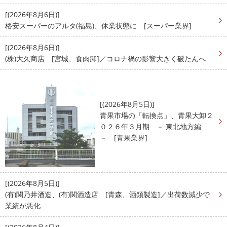
[(2026年8月6日)]
格安スーパーのアルタ(福島)、休業状態に [スーパー業界]
[(2026年8月6日)]
(株)大久商店 [宮城、食肉卸]／コロナ禍の影響大きく破たんへ
[(2026年8月5日)]
青果市場の「転換点」、青果大卸２
０２６年３月期 － 東北地方編
－ [青果業界]
[(2026年8月5日)]
(有)関乃井酒造、(有)関酒造店 [青森、酒類製造]／出荷数減少で
業績が悪化