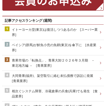
記事アクセスランキング (週間)
イトーヨーカ堂(東京)は復活しつつあるのか [スーパー業
界]
ベイシア(群馬)が鮮魚小売の魚耕(東京)を傘下に [水産業
界]
青果市場の「転換点」、青果大卸２０２６年３月期 －
東北地方編 － [青果業界]
大同青果(福井)、架空取引に絡む未払債務で訴訟に発展
[青果業界]
相次ぐシステム障害、冷蔵倉庫の兵食(兵庫)でも発生 [食
品業界]