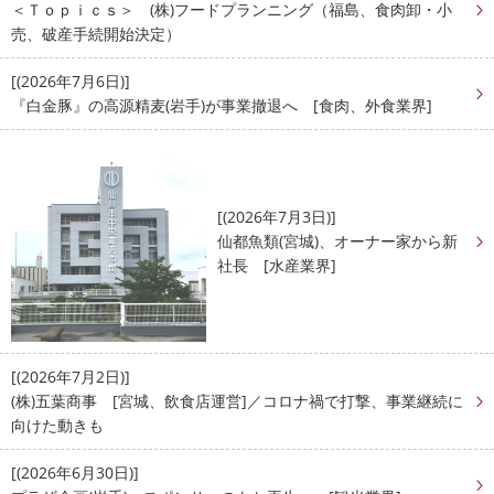
＜Ｔｏｐｉｃｓ＞ (株)フードプランニング（福島、食肉卸・小
売、破産手続開始決定）
[(2026年7月6日)]
『白金豚』の高源精麦(岩手)が事業撤退へ [食肉、外食業界]
[(2026年7月3日)]
仙都魚類(宮城)、オーナー家から新
社長 [水産業界]
[(2026年7月2日)]
(株)五葉商事 [宮城、飲食店運営]／コロナ禍で打撃、事業継続に
向けた動きも
[(2026年6月30日)]