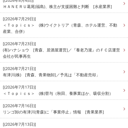
[(2026年8月4日)]
ＨＡＮＥＲＵ葛尾(福島)、株主が支援困難と判断 [水産業界]
[(2026年7月29日)]
＜Ｔｏｐｉｃｓ＞ (株)ウイクトリア（青森、ホテル運営、不動
産業、合併）
[(2026年7月23日)]
(有)ハナショウ [青森、居酒屋運営]／『養老乃瀧』のＦＣ店運営
会社が民事再生
[(2026年7月21日)]
有津川(株) [青森、青果物卸]／予兆は「不動産売却」
[(2026年7月17日)]
＜Ｔｏｐｉｃｓ＞ (株)菅与（秋田、養豚業ほか、吸収分割）
[(2026年7月16日)]
リンゴ卸の有津川(青森)に「事業停止」情報 [青果業界]
[(2026年7月13日)]