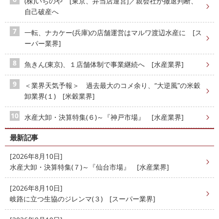
(株)いちのや [東京、弁当店運営]／親会社が撤退判断、
自己破産へ
一転、ナカケー(兵庫)の店舗運営はマルワ渡辺水産に [ス
ーパー業界]
魚きん(東京)、１店舗体制で事業継続へ [水産業界]
＜業界天気予報＞ 過去最大のコメ余り、“大逆風”の米穀
卸業界(１) [米穀業界]
水産大卸・決算特集(６)～『神戸市場』 [水産業界]
最新記事
[2026年8月10日]
水産大卸・決算特集(７)～『仙台市場』 [水産業界]
[2026年8月10日]
岐路に立つ生協のジレンマ(３) [スーパー業界]