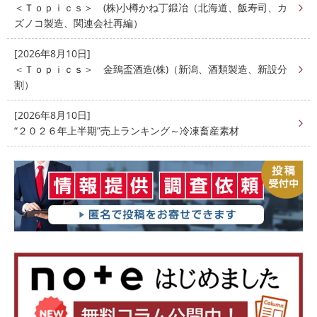
＜Ｔｏｐｉｃｓ＞ (株)小樽かね丁鍛冶（北海道、飯寿司、カ
ズノコ製造、関連会社再編）
[2026年8月10日]
＜Ｔｏｐｉｃｓ＞ 金鵄盃酒造(株)（新潟、酒類製造、新設分
割）
[2026年8月10日]
“２０２６年上半期”売上ランキング～冷凍畜産素材