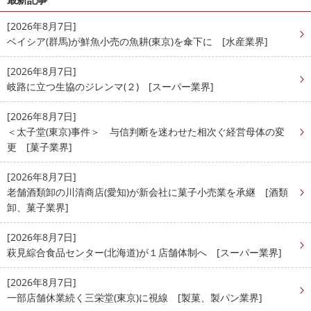
[2026年8月7日]
ベイシア(群馬)が鮮魚小売の魚耕(東京)を傘下に [水産業界]
[2026年8月7日]
岐路に立つ生協のジレンマ(２) [スーパー業界]
[2026年8月7日]
＜太子堂(東京)事件＞ 与信判断を迷わせた相次ぐ経営母体の変
更 [菓子業界]
[2026年8月7日]
老舗酒類卸の川清商店(愛知)が新会社に菓子小売業を承継 [酒類
卸、菓子業界]
[2026年8月7日]
萩見綜合食品センター(北海道)が１店舗体制へ [スーパー業界]
[2026年8月7日]
一部店舗休業続く三栄堂(東京)に視線 [製菓、製パン業界]