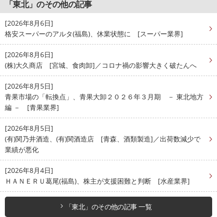
「東北」のその他の記事
[2026年8月6日]
格安スーパーのアルタ(福島)、休業状態に [スーパー業界]
[2026年8月6日]
(株)大久商店 [宮城、食肉卸]／コロナ禍の影響大きく破たんへ
[2026年8月5日]
青果市場の「転換点」、青果大卸２０２６年３月期 － 東北地方
編 － [青果業界]
[2026年8月5日]
(有)関乃井酒造、(有)関酒造店 [青森、酒類製造]／出荷数減少で
業績が悪化
[2026年8月4日]
ＨＡＮＥＲＵ葛尾(福島)、株主が支援困難と判断 [水産業界]
「東北」のその他の記事 一覧