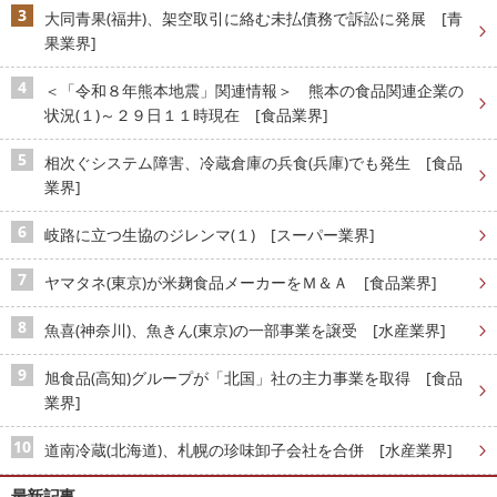
大同青果(福井)、架空取引に絡む未払債務で訴訟に発展 [青
果業界]
＜「令和８年熊本地震」関連情報＞ 熊本の食品関連企業の
状況(１)～２９日１１時現在 [食品業界]
相次ぐシステム障害、冷蔵倉庫の兵食(兵庫)でも発生 [食品
業界]
岐路に立つ生協のジレンマ(１) [スーパー業界]
ヤマタネ(東京)が米麹食品メーカーをＭ＆Ａ [食品業界]
魚喜(神奈川)、魚きん(東京)の一部事業を譲受 [水産業界]
旭食品(高知)グループが「北国」社の主力事業を取得 [食品
業界]
道南冷蔵(北海道)、札幌の珍味卸子会社を合併 [水産業界]
最新記事