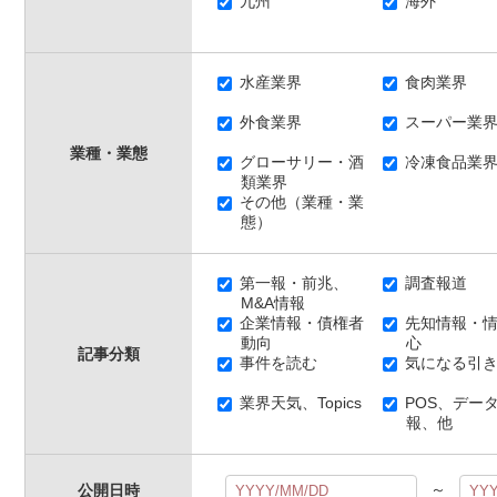
九州
海外
水産業界
食肉業界
外食業界
スーパー業
業種・業態
グローサリー・酒
冷凍食品業
類業界
その他（業種・業
態）
第一報・前兆、
調査報道
M&A情報
企業情報・債権者
先知情報・情
動向
心
記事分類
事件を読む
気になる引き
業界天気、Topics
POS、デー
報、他
～
公開日時