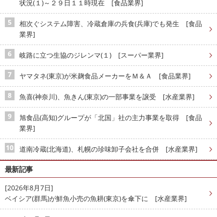
状況(１)～２９日１１時現在 [食品業界]
相次ぐシステム障害、冷蔵倉庫の兵食(兵庫)でも発生 [食品
業界]
岐路に立つ生協のジレンマ(１) [スーパー業界]
ヤマタネ(東京)が米麹食品メーカーをＭ＆Ａ [食品業界]
魚喜(神奈川)、魚きん(東京)の一部事業を譲受 [水産業界]
旭食品(高知)グループが「北国」社の主力事業を取得 [食品
業界]
道南冷蔵(北海道)、札幌の珍味卸子会社を合併 [水産業界]
最新記事
[2026年8月7日]
ベイシア(群馬)が鮮魚小売の魚耕(東京)を傘下に [水産業界]