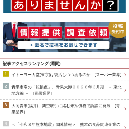
記事アクセスランキング (週間)
イトーヨーカ堂(東京)は復活しつつあるのか [スーパー業界]
青果市場の「転換点」、青果大卸２０２６年３月期 － 東北
地方編 － [青果業界]
大同青果(福井)、架空取引に絡む未払債務で訴訟に発展 [青
果業界]
＜「令和８年熊本地震」関連情報＞ 熊本の食品関連企業の