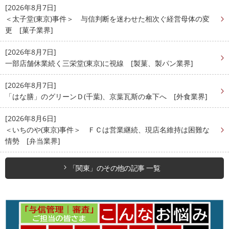
[2026年8月7日]
＜太子堂(東京)事件＞ 与信判断を迷わせた相次ぐ経営母体の変
更 [菓子業界]
[2026年8月7日]
一部店舗休業続く三栄堂(東京)に視線 [製菓、製パン業界]
[2026年8月7日]
「はな膳」のグリーンＤ(千葉)、京葉瓦斯の傘下へ [外食業界]
[2026年8月6日]
＜いちのや(東京)事件＞ ＦＣは営業継続、現店名維持は困難な
情勢 [弁当業界]
「関東」のその他の記事 一覧