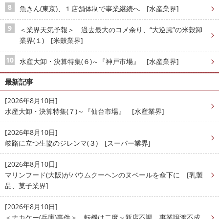
魚きん(東京)、１店舗体制で事業継続へ [水産業界]
＜業界天気予報＞ 過去最大のコメ余り、“大逆風”の米穀卸
業界(１) [米穀業界]
水産大卸・決算特集(６)～『神戸市場』 [水産業界]
最新記事
[2026年8月10日]
水産大卸・決算特集(７)～『仙台市場』 [水産業界]
[2026年8月10日]
岐路に立つ生協のジレンマ(３) [スーパー業界]
[2026年8月10日]
マリンフード(大阪)がバウムクーヘンのヌベールを傘下に [乳製
品、菓子業界]
[2026年8月10日]
＜ナカケー(兵庫)事件＞ 転機は二度～新店不調、事業譲渡不成