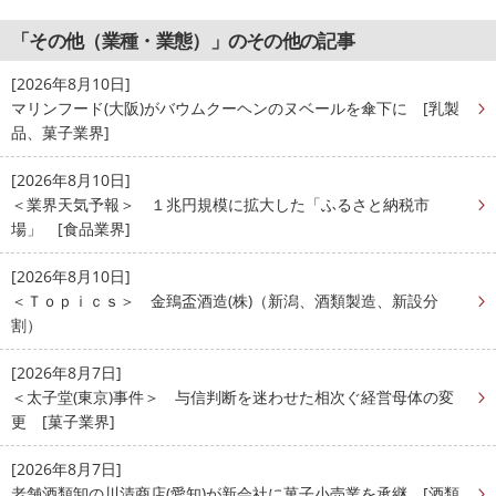
「その他（業種・業態）」のその他の記事
[2026年8月10日]
マリンフード(大阪)がバウムクーヘンのヌベールを傘下に [乳製
品、菓子業界]
[2026年8月10日]
＜業界天気予報＞ １兆円規模に拡大した「ふるさと納税市
場」 [食品業界]
[2026年8月10日]
＜Ｔｏｐｉｃｓ＞ 金鵄盃酒造(株)（新潟、酒類製造、新設分
割）
[2026年8月7日]
＜太子堂(東京)事件＞ 与信判断を迷わせた相次ぐ経営母体の変
更 [菓子業界]
[2026年8月7日]
老舗酒類卸の川清商店(愛知)が新会社に菓子小売業を承継 [酒類