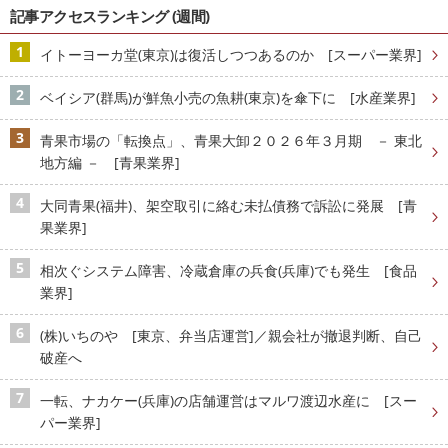
記事アクセスランキング (週間)
イトーヨーカ堂(東京)は復活しつつあるのか [スーパー業界]
ベイシア(群馬)が鮮魚小売の魚耕(東京)を傘下に [水産業界]
青果市場の「転換点」、青果大卸２０２６年３月期 － 東北
地方編 － [青果業界]
大同青果(福井)、架空取引に絡む未払債務で訴訟に発展 [青
果業界]
相次ぐシステム障害、冷蔵倉庫の兵食(兵庫)でも発生 [食品
業界]
(株)いちのや [東京、弁当店運営]／親会社が撤退判断、自己
破産へ
一転、ナカケー(兵庫)の店舗運営はマルワ渡辺水産に [スー
パー業界]