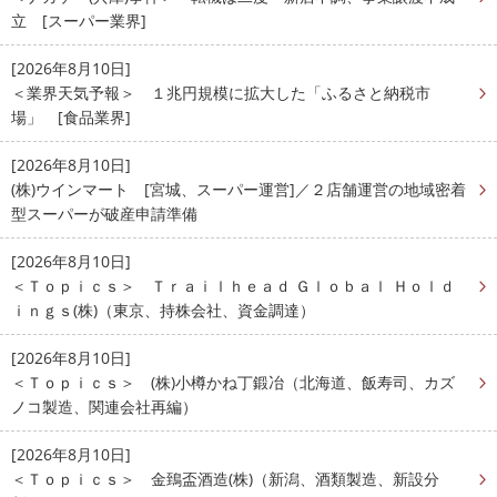
立 [スーパー業界]
[2026年8月10日]
＜業界天気予報＞ １兆円規模に拡大した「ふるさと納税市
場」 [食品業界]
[2026年8月10日]
(株)ウインマート [宮城、スーパー運営]／２店舗運営の地域密着
型スーパーが破産申請準備
[2026年8月10日]
＜Ｔｏｐｉｃｓ＞ Ｔｒａｉｌｈｅａｄ Ｇｌｏｂａｌ Ｈｏｌｄ
ｉｎｇｓ(株)（東京、持株会社、資金調達）
[2026年8月10日]
＜Ｔｏｐｉｃｓ＞ (株)小樽かね丁鍛冶（北海道、飯寿司、カズ
ノコ製造、関連会社再編）
[2026年8月10日]
＜Ｔｏｐｉｃｓ＞ 金鵄盃酒造(株)（新潟、酒類製造、新設分