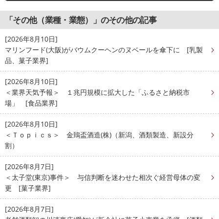
「その他（業種・業態）」のその他の記事
[2026年8月10日]
マリンフード(大阪)がバウムクーヘンのヌベールを傘下に [乳製
品、菓子業界]
[2026年8月10日]
＜業界天気予報＞ １兆円規模に拡大した「ふるさと納税市
場」 [食品業界]
[2026年8月10日]
＜Ｔｏｐｉｃｓ＞ 金鵄盃酒造(株)（新潟、酒類製造、新設分
割）
[2026年8月7日]
＜太子堂(東京)事件＞ 与信判断を迷わせた相次ぐ経営母体の変
更 [菓子業界]
[2026年8月7日]