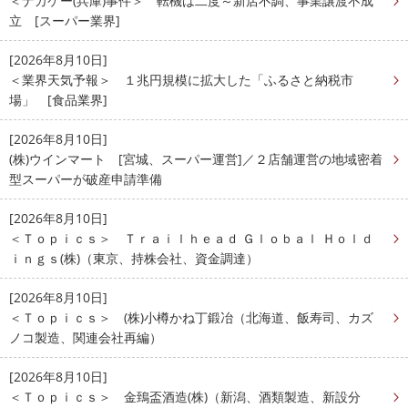
＜ナカケー(兵庫)事件＞ 転機は二度～新店不調、事業譲渡不成
立 [スーパー業界]
[2026年8月10日]
＜業界天気予報＞ １兆円規模に拡大した「ふるさと納税市
場」 [食品業界]
[2026年8月10日]
(株)ウインマート [宮城、スーパー運営]／２店舗運営の地域密着
型スーパーが破産申請準備
[2026年8月10日]
＜Ｔｏｐｉｃｓ＞ Ｔｒａｉｌｈｅａｄ Ｇｌｏｂａｌ Ｈｏｌｄ
ｉｎｇｓ(株)（東京、持株会社、資金調達）
[2026年8月10日]
＜Ｔｏｐｉｃｓ＞ (株)小樽かね丁鍛冶（北海道、飯寿司、カズ
ノコ製造、関連会社再編）
[2026年8月10日]
＜Ｔｏｐｉｃｓ＞ 金鵄盃酒造(株)（新潟、酒類製造、新設分