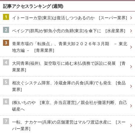
記事アクセスランキング (週間)
イトーヨーカ堂(東京)は復活しつつあるのか [スーパー業界]
ベイシア(群馬)が鮮魚小売の魚耕(東京)を傘下に [水産業界]
青果市場の「転換点」、青果大卸２０２６年３月期 － 東北
地方編 － [青果業界]
大同青果(福井)、架空取引に絡む未払債務で訴訟に発展 [青
果業界]
相次ぐシステム障害、冷蔵倉庫の兵食(兵庫)でも発生 [食品
業界]
(株)いちのや [東京、弁当店運営]／親会社が撤退判断、自己
破産へ
一転、ナカケー(兵庫)の店舗運営はマルワ渡辺水産に [スー
パー業界]