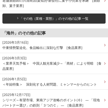
老舗酒類卸の川清商店(愛知)が新会社に菓子小売業を承継 [酒類
卸、菓子業界]
「その他（業種・業態）」のその他の記事 一覧
「海外」のその他の記事
[2026年3月16日]
中東情勢緊迫化、食品輸出に深刻な打撃 [食品業界]
[2026年3月3日]
＜業界天気予報＞ 中国人観光客減少～「商材」により明暗 [食
品業界]
[2026年1月5日]
＜年始特集＞ 深刻化する人材問題、ミャンマーからのヒント
[2025年12月17日]
シリーズ～有望市場、東南アジア攻略のポイント(６) ― 「現地
パートナー選び」の鉄則「３つのＣ」 ― [食品業界]