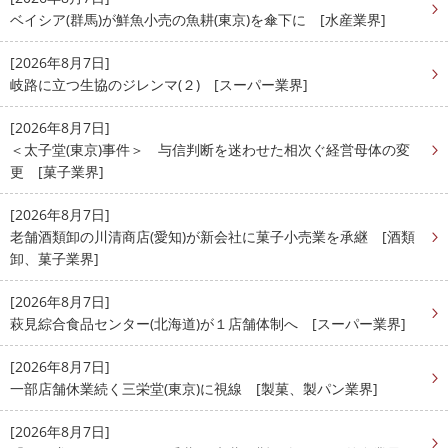
ベイシア(群馬)が鮮魚小売の魚耕(東京)を傘下に [水産業界]
[2026年8月7日]
岐路に立つ生協のジレンマ(２) [スーパー業界]
[2026年8月7日]
＜太子堂(東京)事件＞ 与信判断を迷わせた相次ぐ経営母体の変
更 [菓子業界]
[2026年8月7日]
老舗酒類卸の川清商店(愛知)が新会社に菓子小売業を承継 [酒類
卸、菓子業界]
[2026年8月7日]
萩見綜合食品センター(北海道)が１店舗体制へ [スーパー業界]
[2026年8月7日]
一部店舗休業続く三栄堂(東京)に視線 [製菓、製パン業界]
[2026年8月7日]