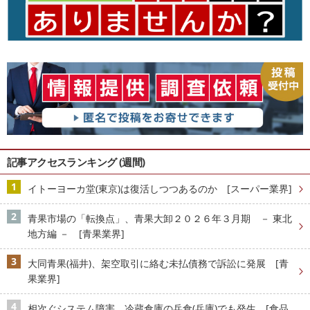
記事アクセスランキング (週間)
イトーヨーカ堂(東京)は復活しつつあるのか [スーパー業界]
青果市場の「転換点」、青果大卸２０２６年３月期 － 東北
地方編 － [青果業界]
大同青果(福井)、架空取引に絡む未払債務で訴訟に発展 [青
果業界]
相次ぐシステム障害、冷蔵倉庫の兵食(兵庫)でも発生 [食品