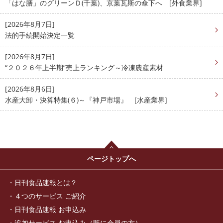
「はな膳」のグリーンＤ(千葉)、京葉瓦斯の傘下へ [外食業界]
[2026年8月7日]
法的手続開始決定一覧
[2026年8月7日]
“２０２６年上半期”売上ランキング～冷凍農産素材
[2026年8月6日]
水産大卸・決算特集(６)～『神戸市場』 [水産業界]
ページトップへ
日刊食品速報とは？
４つのサービス ご紹介
日刊食品速報 お申込み
追加サービス お申込み（既に会員の方）