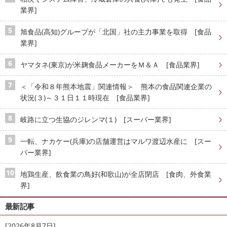
業界]
旭食品(高知)グループが「北国」社の主力事業を取得 [食品
業界]
ヤマタネ(東京)が米麹食品メーカーをＭ＆Ａ [食品業界]
＜「令和８年熊本地震」関連情報＞ 熊本の食品関連企業の
状況(３)～３１日１１時現在 [食品業界]
岐路に立つ生協のジレンマ(１) [スーパー業界]
一転、ナカケー(兵庫)の店舗運営はマルワ渡辺水産に [スー
パー業界]
地鶏生産、飲食業の鳥好(和歌山)が全店閉店 [食肉、外食業
界]
最新記事
[2026年8月7日]