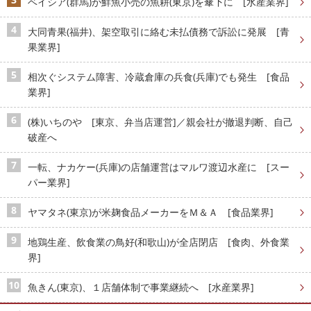
ベイシア(群馬)が鮮魚小売の魚耕(東京)を傘下に [水産業界]
大同青果(福井)、架空取引に絡む未払債務で訴訟に発展 [青
果業界]
相次ぐシステム障害、冷蔵倉庫の兵食(兵庫)でも発生 [食品
業界]
(株)いちのや [東京、弁当店運営]／親会社が撤退判断、自己
破産へ
一転、ナカケー(兵庫)の店舗運営はマルワ渡辺水産に [スー
パー業界]
ヤマタネ(東京)が米麹食品メーカーをＭ＆Ａ [食品業界]
地鶏生産、飲食業の鳥好(和歌山)が全店閉店 [食肉、外食業
界]
魚きん(東京)、１店舗体制で事業継続へ [水産業界]