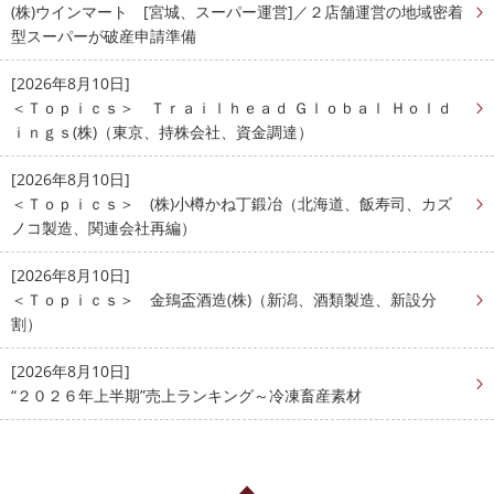
(株)ウインマート [宮城、スーパー運営]／２店舗運営の地域密着
型スーパーが破産申請準備
[2026年8月10日]
＜Ｔｏｐｉｃｓ＞ Ｔｒａｉｌｈｅａｄ Ｇｌｏｂａｌ Ｈｏｌｄ
ｉｎｇｓ(株)（東京、持株会社、資金調達）
[2026年8月10日]
＜Ｔｏｐｉｃｓ＞ (株)小樽かね丁鍛冶（北海道、飯寿司、カズ
ノコ製造、関連会社再編）
[2026年8月10日]
＜Ｔｏｐｉｃｓ＞ 金鵄盃酒造(株)（新潟、酒類製造、新設分
割）
[2026年8月10日]
“２０２６年上半期”売上ランキング～冷凍畜産素材