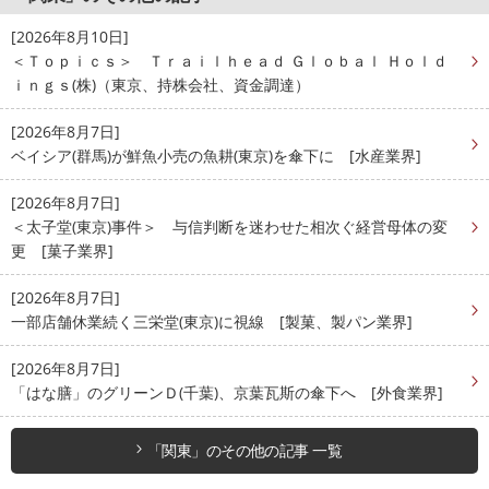
[2026年8月10日]
＜Ｔｏｐｉｃｓ＞ Ｔｒａｉｌｈｅａｄ Ｇｌｏｂａｌ Ｈｏｌｄ
ｉｎｇｓ(株)（東京、持株会社、資金調達）
[2026年8月7日]
ベイシア(群馬)が鮮魚小売の魚耕(東京)を傘下に [水産業界]
[2026年8月7日]
＜太子堂(東京)事件＞ 与信判断を迷わせた相次ぐ経営母体の変
更 [菓子業界]
[2026年8月7日]
一部店舗休業続く三栄堂(東京)に視線 [製菓、製パン業界]
[2026年8月7日]
「はな膳」のグリーンＤ(千葉)、京葉瓦斯の傘下へ [外食業界]
「関東」のその他の記事 一覧