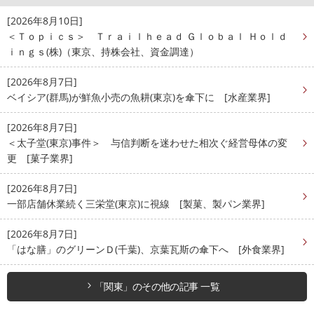
[2026年8月10日]
＜Ｔｏｐｉｃｓ＞ Ｔｒａｉｌｈｅａｄ Ｇｌｏｂａｌ Ｈｏｌｄ
ｉｎｇｓ(株)（東京、持株会社、資金調達）
[2026年8月7日]
ベイシア(群馬)が鮮魚小売の魚耕(東京)を傘下に [水産業界]
[2026年8月7日]
＜太子堂(東京)事件＞ 与信判断を迷わせた相次ぐ経営母体の変
更 [菓子業界]
[2026年8月7日]
一部店舗休業続く三栄堂(東京)に視線 [製菓、製パン業界]
[2026年8月7日]
「はな膳」のグリーンＤ(千葉)、京葉瓦斯の傘下へ [外食業界]
「関東」のその他の記事 一覧