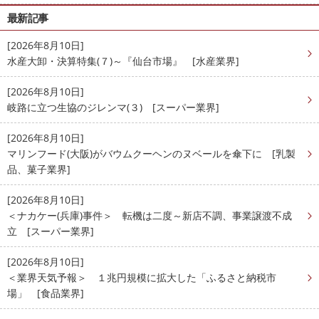
最新記事
[2026年8月10日]
水産大卸・決算特集(７)～『仙台市場』 [水産業界]
[2026年8月10日]
岐路に立つ生協のジレンマ(３) [スーパー業界]
[2026年8月10日]
マリンフード(大阪)がバウムクーヘンのヌベールを傘下に [乳製
品、菓子業界]
[2026年8月10日]
＜ナカケー(兵庫)事件＞ 転機は二度～新店不調、事業譲渡不成
立 [スーパー業界]
[2026年8月10日]
＜業界天気予報＞ １兆円規模に拡大した「ふるさと納税市
場」 [食品業界]