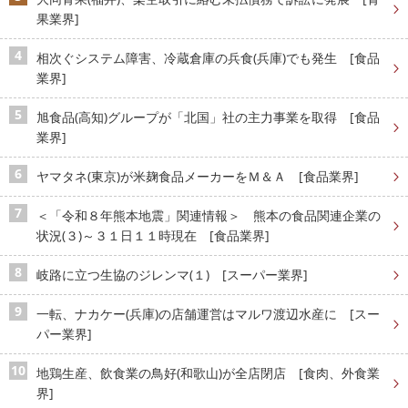
果業界]
相次ぐシステム障害、冷蔵倉庫の兵食(兵庫)でも発生 [食品
業界]
旭食品(高知)グループが「北国」社の主力事業を取得 [食品
業界]
ヤマタネ(東京)が米麹食品メーカーをＭ＆Ａ [食品業界]
＜「令和８年熊本地震」関連情報＞ 熊本の食品関連企業の
状況(３)～３１日１１時現在 [食品業界]
岐路に立つ生協のジレンマ(１) [スーパー業界]
一転、ナカケー(兵庫)の店舗運営はマルワ渡辺水産に [スー
パー業界]
地鶏生産、飲食業の鳥好(和歌山)が全店閉店 [食肉、外食業
界]