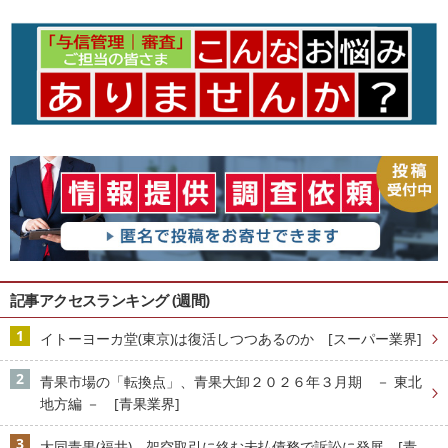
記事アクセスランキング (週間)
イトーヨーカ堂(東京)は復活しつつあるのか [スーパー業界]
青果市場の「転換点」、青果大卸２０２６年３月期 － 東北
地方編 － [青果業界]
大同青果(福井)、架空取引に絡む未払債務で訴訟に発展 [青