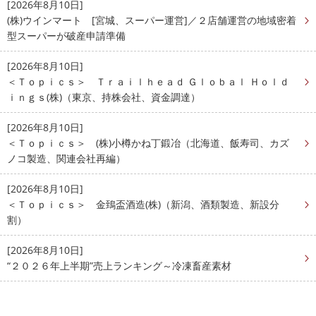
[2026年8月10日]
(株)ウインマート [宮城、スーパー運営]／２店舗運営の地域密着
型スーパーが破産申請準備
[2026年8月10日]
＜Ｔｏｐｉｃｓ＞ Ｔｒａｉｌｈｅａｄ Ｇｌｏｂａｌ Ｈｏｌｄ
ｉｎｇｓ(株)（東京、持株会社、資金調達）
[2026年8月10日]
＜Ｔｏｐｉｃｓ＞ (株)小樽かね丁鍛冶（北海道、飯寿司、カズ
ノコ製造、関連会社再編）
[2026年8月10日]
＜Ｔｏｐｉｃｓ＞ 金鵄盃酒造(株)（新潟、酒類製造、新設分
割）
[2026年8月10日]
“２０２６年上半期”売上ランキング～冷凍畜産素材