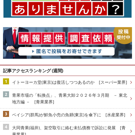
記事アクセスランキング (週間)
イトーヨーカ堂(東京)は復活しつつあるのか [スーパー業界]
青果市場の「転換点」、青果大卸２０２６年３月期 － 東北
地方編 － [青果業界]
ベイシア(群馬)が鮮魚小売の魚耕(東京)を傘下に [水産業界]
大同青果(福井)、架空取引に絡む未払債務で訴訟に発展 [青
果業界]