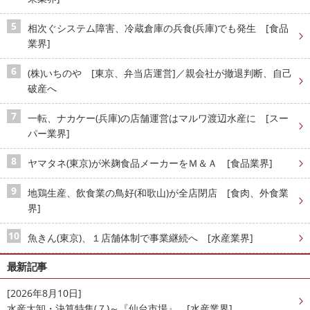
相次ぐシステム障害、冷蔵倉庫の兵食(兵庫)でも発生 [食品
業界]
(株)いちのや [東京、弁当店運営]／親会社が撤退判断、自己
破産へ
一転、ナカケー(兵庫)の店舗運営はマルワ渡辺水産に [スー
パー業界]
ヤマタネ(東京)が米麹食品メーカーをＭ＆Ａ [食品業界]
地鶏生産、飲食業の鳥好(和歌山)が全店閉店 [食肉、外食業
界]
魚きん(東京)、１店舗体制で事業継続へ [水産業界]
最新記事
[2026年8月10日]
水産大卸・決算特集(７)～『仙台市場』 [水産業界]