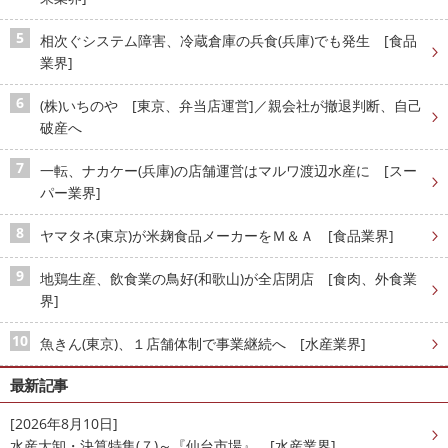
相次ぐシステム障害、冷蔵倉庫の兵食(兵庫)でも発生 [食品
業界]
(株)いちのや [東京、弁当店運営]／親会社が撤退判断、自己
破産へ
一転、ナカケー(兵庫)の店舗運営はマルワ渡辺水産に [スー
パー業界]
ヤマタネ(東京)が米麹食品メーカーをＭ＆Ａ [食品業界]
地鶏生産、飲食業の鳥好(和歌山)が全店閉店 [食肉、外食業
界]
魚きん(東京)、１店舗体制で事業継続へ [水産業界]
最新記事
[2026年8月10日]
水産大卸・決算特集(７)～『仙台市場』 [水産業界]