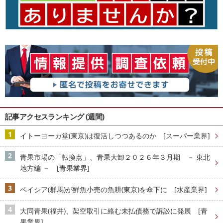
記事アクセスランキング (週間)
イトーヨーカ堂(東京)は復活しつつあるのか [スーパー業界]
青果市場の「転換点」、青果大卸２０２６年３月期 － 東北
地方編 － [青果業界]
ベイシア(群馬)が鮮魚小売の魚耕(東京)を傘下に [水産業界]
大同青果(福井)、架空取引に絡む未払債務で訴訟に発展 [青
果業界]