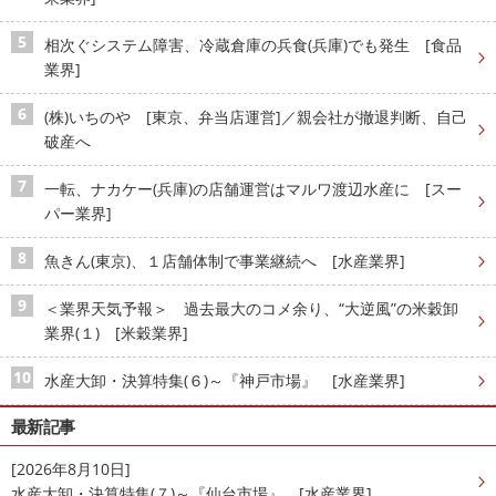
相次ぐシステム障害、冷蔵倉庫の兵食(兵庫)でも発生 [食品
業界]
(株)いちのや [東京、弁当店運営]／親会社が撤退判断、自己
破産へ
一転、ナカケー(兵庫)の店舗運営はマルワ渡辺水産に [スー
パー業界]
魚きん(東京)、１店舗体制で事業継続へ [水産業界]
＜業界天気予報＞ 過去最大のコメ余り、“大逆風”の米穀卸
業界(１) [米穀業界]
水産大卸・決算特集(６)～『神戸市場』 [水産業界]
最新記事
[2026年8月10日]
水産大卸・決算特集(７)～『仙台市場』 [水産業界]