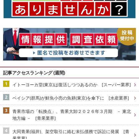
記事アクセスランキング (週間)
イトーヨーカ堂(東京)は復活しつつあるのか [スーパー業界]
ベイシア(群馬)が鮮魚小売の魚耕(東京)を傘下に [水産業界]
青果市場の「転換点」、青果大卸２０２６年３月期 － 東北
地方編 － [青果業界]
大同青果(福井)、架空取引に絡む未払債務で訴訟に発展 [青
果業界]