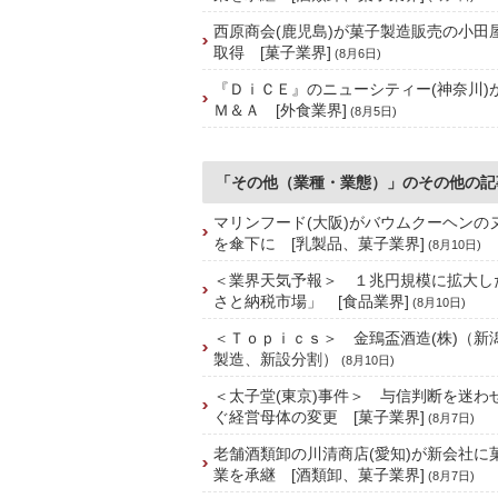
西原商会(鹿児島)が菓子製造販売の小田屋
取得 [菓子業界]
(8月6日)
『ＤｉＣＥ』のニューシティー(神奈川)
Ｍ＆Ａ [外食業界]
(8月5日)
「その他（業種・業態）」のその他の記
マリンフード(大阪)がバウムクーヘンの
を傘下に [乳製品、菓子業界]
(8月10日)
＜業界天気予報＞ １兆円規模に拡大し
さと納税市場」 [食品業界]
(8月10日)
＜Ｔｏｐｉｃｓ＞ 金鵄盃酒造(株)（新
製造、新設分割）
(8月10日)
＜太子堂(東京)事件＞ 与信判断を迷わ
ぐ経営母体の変更 [菓子業界]
(8月7日)
老舗酒類卸の川清商店(愛知)が新会社に
業を承継 [酒類卸、菓子業界]
(8月7日)