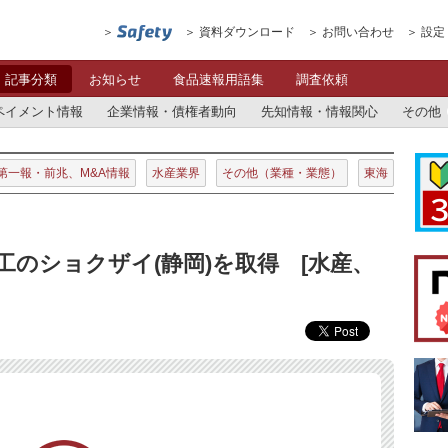
資料ダウンロード
お問い合わせ
設定
記事分類
お知らせ
食品速報用語集
調査依頼
ペイメント情報
企業情報・債権者動向
先知情報・情報関心
その他
第一報・前兆、M&A情報
水産業界
その他（業種・業態）
東海
工のショクザイ(静岡)を取得 [水産、