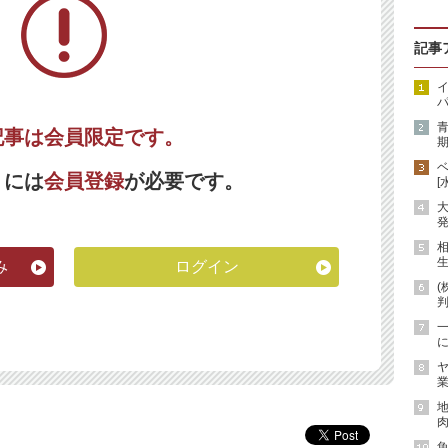
記事
イ
パ
記事は会員限定です。
期
くには
会員登録
が必要です。
[
発
生
み
ログイン
(
に
ヤ
業
地
肉
魚