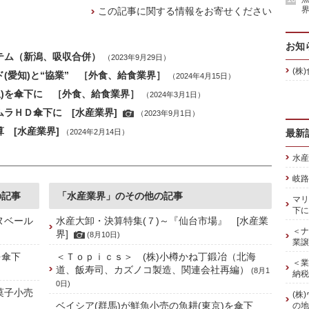
界
この記事に関する情報をお寄せください
お知
テム（新潟、吸収合併）
（2023年9月29日）
(株
(愛知)と“協業” ［外食、給食業界］
（2024年4月15日）
)を傘下に ［外食、給食業界］
（2024年3月1日）
ムラＨＤ傘下に [水産業界]
（2023年9月1日）
 [水産業界]
（2024年2月14日）
最新
水産
岐路
の記事
「水産業界」のその他の記事
マリ
下に
ヌベール
水産大卸・決算特集(７)～『仙台市場』 [水産業
＜ナ
界]
(8月10日)
業譲
を傘下
＜Ｔｏｐｉｃｓ＞ (株)小樽かね丁鍛冶（北海
＜業
道、飯寿司、カズノコ製造、関連会社再編）
(8月1
納税
0日)
菓子小売
(株
ベイシア(群馬)が鮮魚小売の魚耕(東京)を傘下
の地