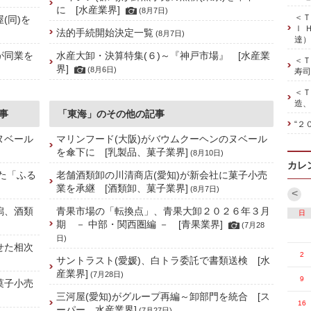
に [水産業界]
(8月7日)
＜Ｔ
(同)を
ｌ 
法的手続開始決定一覧
(8月7日)
達）
が同業を
水産大卸・決算特集(６)～『神戸市場』 [水産業
＜Ｔ
界]
(8月6日)
寿司
＜Ｔ
造、
事
「東海」のその他の記事
“２
ヌベール
マリンフード(大阪)がバウムクーヘンのヌベール
を傘下に [乳製品、菓子業界]
(8月10日)
カレ
た「ふる
老舗酒類卸の川清商店(愛知)が新会社に菓子小売
業を承継 [酒類卸、菓子業界]
(8月7日)
<
潟、酒類
青果市場の「転換点」、青果大卸２０２６年３月
日
期 － 中部・関西圏編 － [青果業界]
(7月28
日)
せた相次
2
サントラスト(愛媛)、白トラ委託で書類送検 [水
産業界]
(7月28日)
9
菓子小売
三河屋(愛知)がグループ再編～卸部門を統合 [ス
16
ーパー、水産業界]
(7月27日)