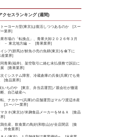
アクセスランキング (週間)
トーヨーカ堂(東京)は復活しつつあるのか [スー
ー業界]
青果市場の「転換点」、青果大卸２０２６年３月
 － 東北地方編 － [青果業界]
ベイシア(群馬)が鮮魚小売の魚耕(東京)を傘下に
水産業界]
大同青果(福井)、架空取引に絡む未払債務で訴訟に
展 [青果業界]
相次ぐシステム障害、冷蔵倉庫の兵食(兵庫)でも発
 [食品業界]
株)いちのや [東京、弁当店運営]／親会社が撤退
判断、自己破産へ
一転、ナカケー(兵庫)の店舗運営はマルワ渡辺水産
 [スーパー業界]
マタネ(東京)が米麹食品メーカーをＭ＆Ａ [食品
界]
鶏生産、飲食業の鳥好(和歌山)が全店閉店 [食
、外食業界]
きん(東京)、１店舗体制で事業継続へ [水産業