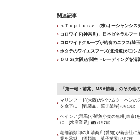
関連記事
＜Ｔｏｐｉｃｓ＞ (株)オーシャンシス
コロワイド(神奈川)、日本ゼネラルフード
コロワイドグループが給食のニフス(埼玉
ホタテのワイエスフーズ(北海道)がヨシ
ＯＵＧ(大阪)が関空トレーディングを清算
「第一報・前兆、M&A情報」のその他
マリンフード(大阪)がバウムクーヘンの
を傘下に [乳製品、菓子業界]
(8月10日)
ベイシア(群馬)が鮮魚小売の魚耕(東京)
に [水産業界]
(8月7日)
老舗酒類卸の川清商店(愛知)が新会社に
業を承継 [酒類卸、菓子業界]
(8月7日)