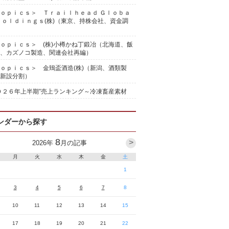
ｏｐｉｃｓ＞ Ｔｒａｉｌｈｅａｄ Ｇｌｏｂａ
Ｈｏｌｄｉｎｇｓ(株)（東京、持株会社、資金調
ｏｐｉｃｓ＞ (株)小樽かね丁鍛冶（北海道、飯
、カズノコ製造、関連会社再編）
ｏｐｉｃｓ＞ 金鵄盃酒造(株)（新潟、酒類製
新設分割）
０２６年上半期”売上ランキング～冷凍畜産素材
ンダーから探す
8
>
2026
年
月の記事
月
火
水
木
金
土
1
3
4
5
6
7
8
10
11
12
13
14
15
17
18
19
20
21
22