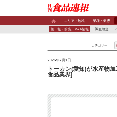
エリア・地域
業種・業態
第一報・前兆、M&A情報
調査報道
カテゴリー：
2026年7月1日
トーカン(愛知)が水産物加
食品業界]