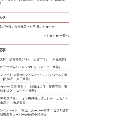
]
らせ
)食品速報の夏季休業・休刊日のお知らせ
> お知らせ 一覧へ
記事
大卸・決算特集(７)～『仙台市場』 [水産業界]
に立つ生協のジレンマ(３) [スーパー業界]
ンフード(大阪)がバウムクーヘンのヌベールを傘
 [乳製品、菓子業界]
カケー(兵庫)事件＞ 転機は二度～新店不調、事
渡不成立 [スーパー業界]
界天気予報＞ １兆円規模に拡大した「ふるさと
市場」 [食品業界]
)ウインマート [宮城、スーパー運営]／２店舗運営
域密着型スーパーが破産申請準備