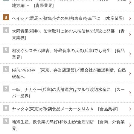
地方編 － [青果業界]
ベイシア(群馬)が鮮魚小売の魚耕(東京)を傘下に [水産業界]
大同青果(福井)、架空取引に絡む未払債務で訴訟に発展 [青
果業界]
相次ぐシステム障害、冷蔵倉庫の兵食(兵庫)でも発生 [食品
業界]
(株)いちのや [東京、弁当店運営]／親会社が撤退判断、自己
破産へ
一転、ナカケー(兵庫)の店舗運営はマルワ渡辺水産に [スー
パー業界]
ヤマタネ(東京)が米麹食品メーカーをＭ＆Ａ [食品業界]
地鶏生産、飲食業の鳥好(和歌山)が全店閉店 [食肉、外食業
界]