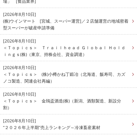
場」 [食品業界]
[2026年8月10日]
(株)ウインマート [宮城、スーパー運営]／２店舗運営の地域密着
型スーパーが破産申請準備
[2026年8月10日]
＜Ｔｏｐｉｃｓ＞ Ｔｒａｉｌｈｅａｄ Ｇｌｏｂａｌ Ｈｏｌｄ
ｉｎｇｓ(株)（東京、持株会社、資金調達）
[2026年8月10日]
＜Ｔｏｐｉｃｓ＞ (株)小樽かね丁鍛冶（北海道、飯寿司、カズ
ノコ製造、関連会社再編）
[2026年8月10日]
＜Ｔｏｐｉｃｓ＞ 金鵄盃酒造(株)（新潟、酒類製造、新設分
割）
[2026年8月10日]
“２０２６年上半期”売上ランキング～冷凍畜産素材