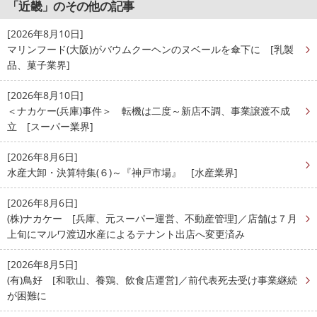
「近畿」のその他の記事
[2026年8月10日]
マリンフード(大阪)がバウムクーヘンのヌベールを傘下に [乳製
品、菓子業界]
[2026年8月10日]
＜ナカケー(兵庫)事件＞ 転機は二度～新店不調、事業譲渡不成
立 [スーパー業界]
[2026年8月6日]
水産大卸・決算特集(６)～『神戸市場』 [水産業界]
[2026年8月6日]
(株)ナカケー [兵庫、元スーパー運営、不動産管理]／店舗は７月
上旬にマルワ渡辺水産によるテナント出店へ変更済み
[2026年8月5日]
(有)鳥好 [和歌山、養鶏、飲食店運営]／前代表死去受け事業継続
が困難に