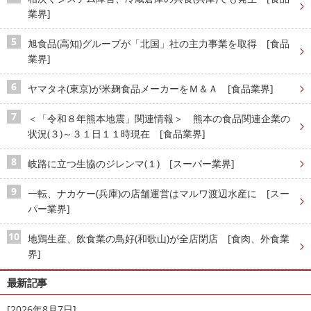
業界]
旭食品(高知)グループが「北国」社の主力事業を取得 [食品
業界]
ヤマタネ(東京)が米麹食品メーカーをＭ＆Ａ [食品業界]
＜「令和８年熊本地震」関連情報＞ 熊本の食品関連企業の
状況(３)～３１日１１時現在 [食品業界]
岐路に立つ生協のジレンマ(１) [スーパー業界]
一転、ナカケー(兵庫)の店舗運営はマルワ渡辺水産に [スー
パー業界]
地鶏生産、飲食業の鳥好(和歌山)が全店閉店 [食肉、外食業
界]
最新記事
[2026年8月7日]