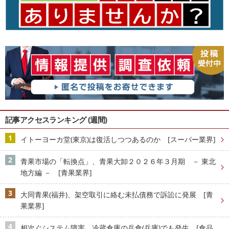
記事アクセスランキング (週間)
イトーヨーカ堂(東京)は復活しつつあるのか [スーパー業界]
青果市場の「転換点」、青果大卸２０２６年３月期 － 東北
地方編 － [青果業界]
大同青果(福井)、架空取引に絡む未払債務で訴訟に発展 [青
果業界]
相次ぐシステム障害、冷蔵倉庫の兵食(兵庫)でも発生 [食品