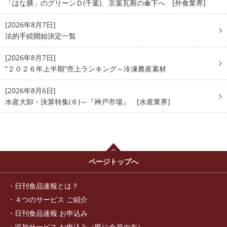
「はな膳」のグリーンＤ(千葉)、京葉瓦斯の傘下へ [外食業界]
[2026年8月7日]
法的手続開始決定一覧
[2026年8月7日]
“２０２６年上半期”売上ランキング～冷凍農産素材
[2026年8月6日]
水産大卸・決算特集(６)～『神戸市場』 [水産業界]
ページトップへ
日刊食品速報とは？
４つのサービス ご紹介
日刊食品速報 お申込み
追加サービス お申込み（既に会員の方）