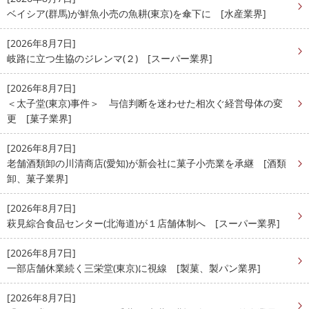
ベイシア(群馬)が鮮魚小売の魚耕(東京)を傘下に [水産業界]
[2026年8月7日]
岐路に立つ生協のジレンマ(２) [スーパー業界]
[2026年8月7日]
＜太子堂(東京)事件＞ 与信判断を迷わせた相次ぐ経営母体の変
更 [菓子業界]
[2026年8月7日]
老舗酒類卸の川清商店(愛知)が新会社に菓子小売業を承継 [酒類
卸、菓子業界]
[2026年8月7日]
萩見綜合食品センター(北海道)が１店舗体制へ [スーパー業界]
[2026年8月7日]
一部店舗休業続く三栄堂(東京)に視線 [製菓、製パン業界]
[2026年8月7日]