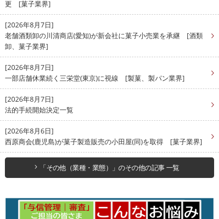
更 [菓子業界]
[2026年8月7日]
老舗酒類卸の川清商店(愛知)が新会社に菓子小売業を承継 [酒類
卸、菓子業界]
[2026年8月7日]
一部店舗休業続く三栄堂(東京)に視線 [製菓、製パン業界]
[2026年8月7日]
法的手続開始決定一覧
[2026年8月6日]
西原商会(鹿児島)が菓子製造販売の小田屋(同)を取得 [菓子業界]
「その他（業種・業態）」のその他の記事 一覧