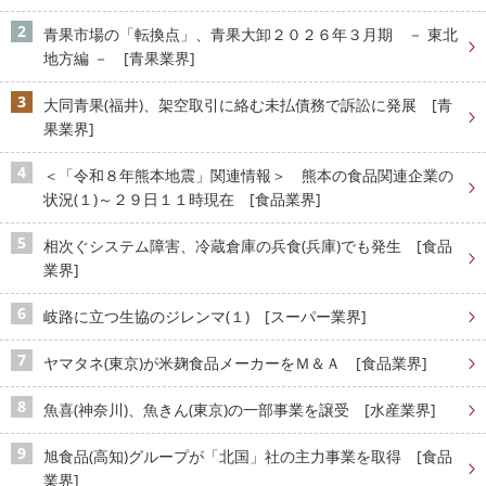
青果市場の「転換点」、青果大卸２０２６年３月期 － 東北
地方編 － [青果業界]
大同青果(福井)、架空取引に絡む未払債務で訴訟に発展 [青
果業界]
＜「令和８年熊本地震」関連情報＞ 熊本の食品関連企業の
状況(１)～２９日１１時現在 [食品業界]
相次ぐシステム障害、冷蔵倉庫の兵食(兵庫)でも発生 [食品
業界]
岐路に立つ生協のジレンマ(１) [スーパー業界]
ヤマタネ(東京)が米麹食品メーカーをＭ＆Ａ [食品業界]
魚喜(神奈川)、魚きん(東京)の一部事業を譲受 [水産業界]
旭食品(高知)グループが「北国」社の主力事業を取得 [食品
業界]