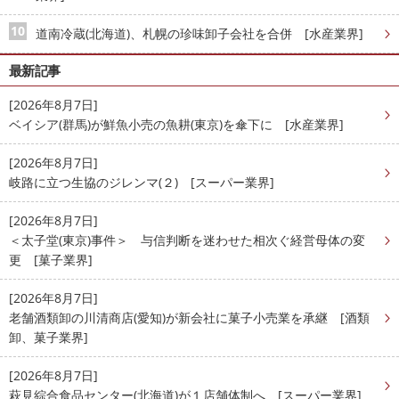
道南冷蔵(北海道)、札幌の珍味卸子会社を合併 [水産業界]
最新記事
[2026年8月7日]
ベイシア(群馬)が鮮魚小売の魚耕(東京)を傘下に [水産業界]
[2026年8月7日]
岐路に立つ生協のジレンマ(２) [スーパー業界]
[2026年8月7日]
＜太子堂(東京)事件＞ 与信判断を迷わせた相次ぐ経営母体の変
更 [菓子業界]
[2026年8月7日]
老舗酒類卸の川清商店(愛知)が新会社に菓子小売業を承継 [酒類
卸、菓子業界]
[2026年8月7日]
萩見綜合食品センター(北海道)が１店舗体制へ [スーパー業界]