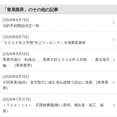
「青果業界」のその他の記事
[2026年8月7日]
法的手続開始決定一覧
[2026年8月7日]
“２０２６年上半期”売上ランキング～冷凍農産素材
[2026年8月5日]
青果市場の「転換点」、青果大卸２０２６年３月期 － 東北地方
編 － [青果業界]
[2026年8月3日]
大同青果(福井)、架空取引に絡む未払債務で訴訟に発展 [青果業
界]
[2026年7月31日]
＜Ｔｏｐｉｃｓ＞ 石曽根農園(株)（群馬、梅生産・加工、減
資）