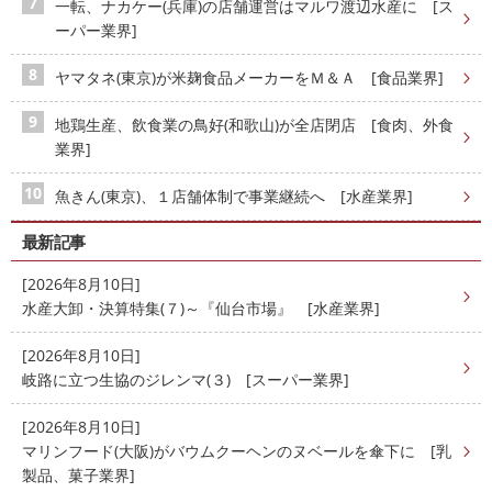
一転、ナカケー(兵庫)の店舗運営はマルワ渡辺水産に [ス
ーパー業界]
ヤマタネ(東京)が米麹食品メーカーをＭ＆Ａ [食品業界]
地鶏生産、飲食業の鳥好(和歌山)が全店閉店 [食肉、外食
業界]
魚きん(東京)、１店舗体制で事業継続へ [水産業界]
最新記事
[2026年8月10日]
水産大卸・決算特集(７)～『仙台市場』 [水産業界]
[2026年8月10日]
岐路に立つ生協のジレンマ(３) [スーパー業界]
[2026年8月10日]
マリンフード(大阪)がバウムクーヘンのヌベールを傘下に [乳
製品、菓子業界]