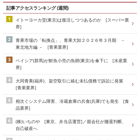
記事アクセスランキング (週間)
イトーヨーカ堂(東京)は復活しつつあるのか [スーパー業
界]
青果市場の「転換点」、青果大卸２０２６年３月期 －
東北地方編 － [青果業界]
ベイシア(群馬)が鮮魚小売の魚耕(東京)を傘下に [水産業
界]
大同青果(福井)、架空取引に絡む未払債務で訴訟に発展
[青果業界]
相次ぐシステム障害、冷蔵倉庫の兵食(兵庫)でも発生 [食
品業界]
(株)いちのや [東京、弁当店運営]／親会社が撤退判断、
自己破産へ