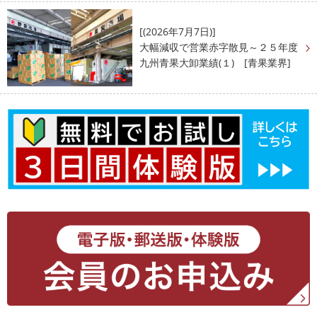
[(2026年7月7日)]
大幅減収で営業赤字散見～２５年度
九州青果大卸業績(１) [青果業界]