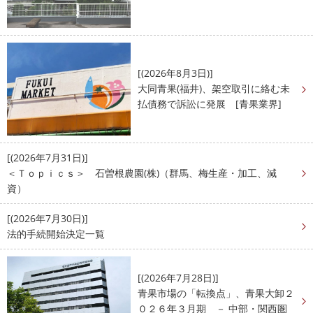
[(2026年8月3日)]
大同青果(福井)、架空取引に絡む未
払債務で訴訟に発展 [青果業界]
[(2026年7月31日)]
＜Ｔｏｐｉｃｓ＞ 石曽根農園(株)（群馬、梅生産・加工、減
資）
[(2026年7月30日)]
法的手続開始決定一覧
[(2026年7月28日)]
青果市場の「転換点」、青果大卸２
０２６年３月期 － 中部・関西圏