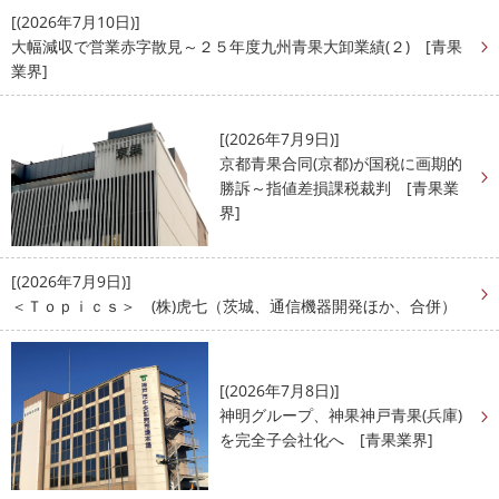
[(2026年7月10日)]
大幅減収で営業赤字散見～２５年度九州青果大卸業績(２) [青果
業界]
[(2026年7月9日)]
京都青果合同(京都)が国税に画期的
勝訴～指値差損課税裁判 [青果業
界]
[(2026年7月9日)]
＜Ｔｏｐｉｃｓ＞ (株)虎七（茨城、通信機器開発ほか、合併）
[(2026年7月8日)]
神明グループ、神果神戸青果(兵庫)
を完全子会社化へ [青果業界]