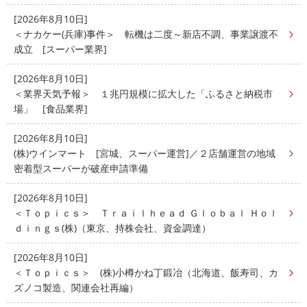
[2026年8月10日]
＜ナカケー(兵庫)事件＞ 転機は二度～新店不調、事業譲渡不
成立 [スーパー業界]
[2026年8月10日]
＜業界天気予報＞ １兆円規模に拡大した「ふるさと納税市
場」 [食品業界]
[2026年8月10日]
(株)ウインマート [宮城、スーパー運営]／２店舗運営の地域
密着型スーパーが破産申請準備
[2026年8月10日]
＜Ｔｏｐｉｃｓ＞ Ｔｒａｉｌｈｅａｄ Ｇｌｏｂａｌ Ｈｏｌ
ｄｉｎｇｓ(株)（東京、持株会社、資金調達）
[2026年8月10日]
＜Ｔｏｐｉｃｓ＞ (株)小樽かね丁鍛冶（北海道、飯寿司、カ
ズノコ製造、関連会社再編）