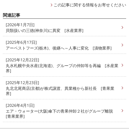
この記事に関する情報をお寄せください
関連記事
[2026年1月7日]
貝類扱いの三徳(神奈川)に異変 [水産業界]
[2025年6月17日]
アーベストフーズ(栃木)、後継へ～人事に変化 [漬物業界]
[2025年12月22日]
丸水札幌中央水産(北海道)、グループの仲卸等を再編 [水産業
界]
[2025年12月23日]
丸北北尾商店(京都)が株式譲渡、異業種から新社長 [青果業
界]
[2026年4月1日]
エア・ウォーター(大阪)傘下の青果仲卸２社がグループ離脱
[青果業界]