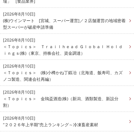
場」 [食品業界]
[2026年8月10日]
(株)ウインマート [宮城、スーパー運営]／２店舗運営の地域密着
型スーパーが破産申請準備
[2026年8月10日]
＜Ｔｏｐｉｃｓ＞ Ｔｒａｉｌｈｅａｄ Ｇｌｏｂａｌ Ｈｏｌｄ
ｉｎｇｓ(株)（東京、持株会社、資金調達）
[2026年8月10日]
＜Ｔｏｐｉｃｓ＞ (株)小樽かね丁鍛冶（北海道、飯寿司、カズ
ノコ製造、関連会社再編）
[2026年8月10日]
＜Ｔｏｐｉｃｓ＞ 金鵄盃酒造(株)（新潟、酒類製造、新設分
割）
[2026年8月10日]
“２０２６年上半期”売上ランキング～冷凍畜産素材