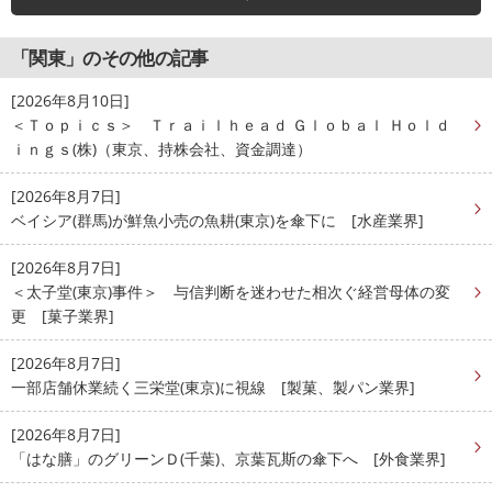
「関東」のその他の記事
[2026年8月10日]
＜Ｔｏｐｉｃｓ＞ Ｔｒａｉｌｈｅａｄ Ｇｌｏｂａｌ Ｈｏｌｄ
ｉｎｇｓ(株)（東京、持株会社、資金調達）
[2026年8月7日]
ベイシア(群馬)が鮮魚小売の魚耕(東京)を傘下に [水産業界]
[2026年8月7日]
＜太子堂(東京)事件＞ 与信判断を迷わせた相次ぐ経営母体の変
更 [菓子業界]
[2026年8月7日]
一部店舗休業続く三栄堂(東京)に視線 [製菓、製パン業界]
[2026年8月7日]
「はな膳」のグリーンＤ(千葉)、京葉瓦斯の傘下へ [外食業界]