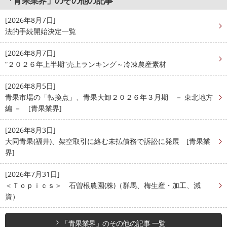
「青果業界」のその他の記事
[2026年8月7日]
法的手続開始決定一覧
[2026年8月7日]
“２０２６年上半期”売上ランキング～冷凍農産素材
[2026年8月5日]
青果市場の「転換点」、青果大卸２０２６年３月期 － 東北地方
編 － [青果業界]
[2026年8月3日]
大同青果(福井)、架空取引に絡む未払債務で訴訟に発展 [青果業
界]
[2026年7月31日]
＜Ｔｏｐｉｃｓ＞ 石曽根農園(株)（群馬、梅生産・加工、減
資）
「青果業界」のその他の記事 一覧