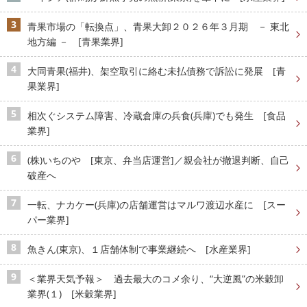
青果市場の「転換点」、青果大卸２０２６年３月期 － 東北
地方編 － [青果業界]
大同青果(福井)、架空取引に絡む未払債務で訴訟に発展 [青
果業界]
相次ぐシステム障害、冷蔵倉庫の兵食(兵庫)でも発生 [食品
業界]
(株)いちのや [東京、弁当店運営]／親会社が撤退判断、自己
破産へ
一転、ナカケー(兵庫)の店舗運営はマルワ渡辺水産に [スー
パー業界]
魚きん(東京)、１店舗体制で事業継続へ [水産業界]
＜業界天気予報＞ 過去最大のコメ余り、“大逆風”の米穀卸
業界(１) [米穀業界]