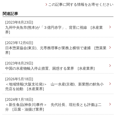
この記事に関する情報をお寄せください
関連記事
[2023年8月23日]
九州中央魚市(熊本)が「３億円赤字」、背景に視線 [水産業
界]
[2023年12月6日]
日本惣菜協会(東京)、元専務理事が業務上横領で逮捕 [惣菜業
界]
[2023年8月29日]
中国の水産物輸入停止措置、困惑する業界 [水産業界]
[2026年5月18日]
＜地域情報(大阪支社発)＞ 山一水産(京都)、新業態の鮮魚小
売店を始動 [水産業界]
[2024年1月18日]
＜新生食品(神奈川)事件＞ 先代社長、現社長とも評価は二
分 [豆腐・油揚げ業界]