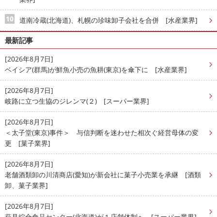
道南冷蔵(北海道)、札幌の珍味卸子会社を合併 [水産業界]
最新記事
[2026年8月7日]
ベイシア(群馬)が鮮魚小売の魚耕(東京)を傘下に [水産業界]
[2026年8月7日]
岐路に立つ生協のジレンマ(２) [スーパー業界]
[2026年8月7日]
＜太子堂(東京)事件＞ 与信判断を迷わせた相次ぐ経営母体の変
更 [菓子業界]
[2026年8月7日]
老舗酒類卸の川清商店(愛知)が新会社に菓子小売業を承継 [酒類
卸、菓子業界]
[2026年8月7日]
萩見綜合食品センター(北海道)が１店舗体制へ [スーパー業界]