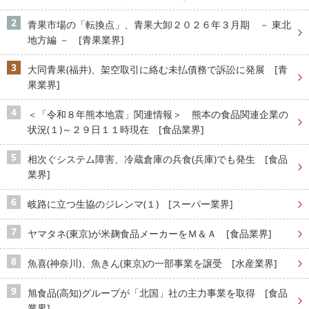
青果市場の「転換点」、青果大卸２０２６年３月期 － 東北
地方編 － [青果業界]
大同青果(福井)、架空取引に絡む未払債務で訴訟に発展 [青
果業界]
＜「令和８年熊本地震」関連情報＞ 熊本の食品関連企業の
状況(１)～２９日１１時現在 [食品業界]
相次ぐシステム障害、冷蔵倉庫の兵食(兵庫)でも発生 [食品
業界]
岐路に立つ生協のジレンマ(１) [スーパー業界]
ヤマタネ(東京)が米麹食品メーカーをＭ＆Ａ [食品業界]
魚喜(神奈川)、魚きん(東京)の一部事業を譲受 [水産業界]
旭食品(高知)グループが「北国」社の主力事業を取得 [食品
業界]