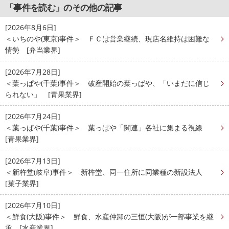
「事件を読む」のその他の記事
[2026年8月6日]
＜いちのや(東京)事件＞ ＦＣは営業継続、現店名維持は困難な
情勢 [弁当業界]
[2026年7月28日]
＜葉っぱや(千葉)事件＞ 破産開始の葉っぱや、「いまだに信じ
られない」 [青果業界]
[2026年7月24日]
＜葉っぱや(千葉)事件＞ 葉っぱや「関連」各社に集まる視線
[青果業界]
[2026年7月13日]
＜新杵堂(岐阜)事件＞ 新杵堂、同一住所に同業種の新設法人
[菓子業界]
[2026年7月10日]
＜鮮食(大阪)事件＞ 鮮食、水産仲卸の三恒(大阪)が一部事業を継
承 [水産業界]