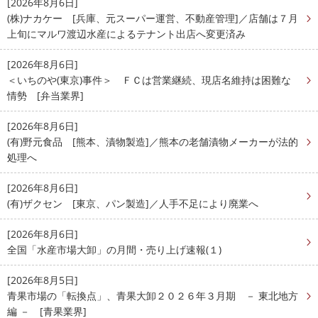
[2026年8月6日]
(株)ナカケー [兵庫、元スーパー運営、不動産管理]／店舗は７月
上旬にマルワ渡辺水産によるテナント出店へ変更済み
[2026年8月6日]
＜いちのや(東京)事件＞ ＦＣは営業継続、現店名維持は困難な
情勢 [弁当業界]
[2026年8月6日]
(有)野元食品 [熊本、漬物製造]／熊本の老舗漬物メーカーが法的
処理へ
[2026年8月6日]
(有)ザクセン [東京、パン製造]／人手不足により廃業へ
[2026年8月6日]
全国「水産市場大卸」の月間・売り上げ速報(１)
[2026年8月5日]
青果市場の「転換点」、青果大卸２０２６年３月期 － 東北地方
編 － [青果業界]