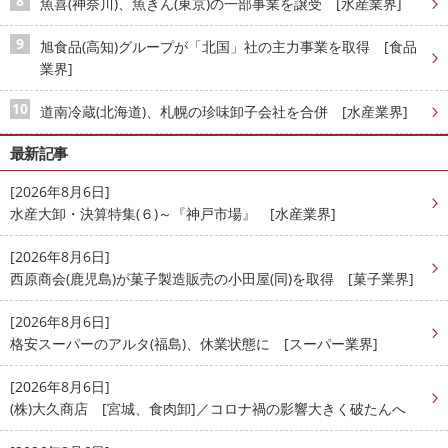
魚喜(神奈川)、魚きん(東京)の一部事業を譲受 [水産業界]
旭食品(高知)グループが「北国」社の主力事業を取得 [食品
業界]
道南冷蔵(北海道)、札幌の珍味卸子会社を合併 [水産業界]
最新記事
[2026年8月6日]
水産大卸・決算特集(６)～『神戸市場』 [水産業界]
[2026年8月6日]
西原商会(鹿児島)が菓子製造販売の小田屋(同)を取得 [菓子業界]
[2026年8月6日]
格安スーパーのアルタ(福島)、休業状態に [スーパー業界]
[2026年8月6日]
(株)大久商店 [宮城、食肉卸]／コロナ禍の影響大きく破たんへ