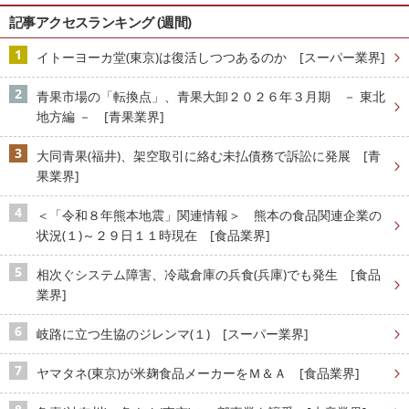
記事アクセスランキング (週間)
イトーヨーカ堂(東京)は復活しつつあるのか [スーパー業界]
青果市場の「転換点」、青果大卸２０２６年３月期 － 東北
地方編 － [青果業界]
大同青果(福井)、架空取引に絡む未払債務で訴訟に発展 [青
果業界]
＜「令和８年熊本地震」関連情報＞ 熊本の食品関連企業の
状況(１)～２９日１１時現在 [食品業界]
相次ぐシステム障害、冷蔵倉庫の兵食(兵庫)でも発生 [食品
業界]
岐路に立つ生協のジレンマ(１) [スーパー業界]
ヤマタネ(東京)が米麹食品メーカーをＭ＆Ａ [食品業界]