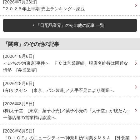
[2026年7月23日]
“２０２６年上半期”売上ランキング～納豆
「日配品業界」のその他の記事 一覧
「関東」のその他の記事
[2026年8月6日]
＜いちのや(東京)事件＞ ＦＣは営業継続、現店名維持は困難な
情勢 [弁当業界]
[2026年8月6日]
(有)ザクセン [東京、パン製造]／人手不足により廃業へ
[2026年8月5日]
(株)太子堂 [東京、菓子小売]／菓子小売の『太子堂』が破たん、
一部店舗の営業権は譲渡へ
[2026年8月5日]
『ＤｉＣＥ』のニューシティー(神奈川)が同業をＭ＆Ａ [外食業