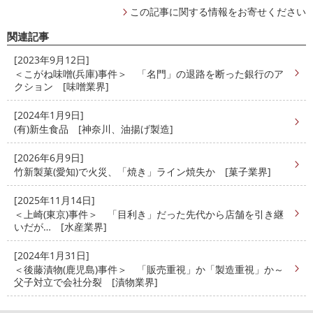
この記事に関する情報をお寄せください
関連記事
[2023年9月12日]
＜こがね味噌(兵庫)事件＞ 「名門」の退路を断った銀行のア
クション [味噌業界]
[2024年1月9日]
(有)新生食品 [神奈川、油揚げ製造]
[2026年6月9日]
竹新製菓(愛知)で火災、「焼き」ライン焼失か [菓子業界]
[2025年11月14日]
＜上崎(東京)事件＞ 「目利き」だった先代から店舗を引き継
いだが… [水産業界]
[2024年1月31日]
＜後藤漬物(鹿児島)事件＞ 「販売重視」か「製造重視」か～
父子対立で会社分裂 [漬物業界]