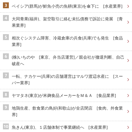
ベイシア(群馬)が鮮魚小売の魚耕(東京)を傘下に [水産業界]
大同青果(福井)、架空取引に絡む未払債務で訴訟に発展 [青
果業界]
相次ぐシステム障害、冷蔵倉庫の兵食(兵庫)でも発生 [食品
業界]
(株)いちのや [東京、弁当店運営]／親会社が撤退判断、自己
破産へ
一転、ナカケー(兵庫)の店舗運営はマルワ渡辺水産に [スー
パー業界]
ヤマタネ(東京)が米麹食品メーカーをＭ＆Ａ [食品業界]
地鶏生産、飲食業の鳥好(和歌山)が全店閉店 [食肉、外食業
界]
魚きん(東京)、１店舗体制で事業継続へ [水産業界]