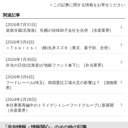
この記事に関する情報をお寄せください
関連記事
[2026年7月31日]
道南冷蔵(北海道)、札幌の珍味卸子会社を合併 [水産業界]
[2026年3月6日]
＜Ｔｏｐｉｃｓ＞ (株)丸井スズキ（東京、菓子卸、合併）
[2026年1月30日]
弁当の日信(北海道)が地銀ファンド傘下に [弁当業界]
[2026年3月6日]
フードレーベル(埼玉)、韓国委託工場火災の影響は？ [漬物業
界]
[2024年2月28日]
本社事業再編中のトライデントシーフードグループに新展開
［水産業界］
「先知情報・情報関心」のその他の記事