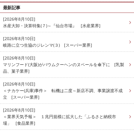
最新記事
[2026年8月10日]
水産大卸・決算特集(７)～『仙台市場』 [水産業界]
[2026年8月10日]
岐路に立つ生協のジレンマ(３) [スーパー業界]
[2026年8月10日]
マリンフード(大阪)がバウムクーヘンのヌベールを傘下に [乳製
品、菓子業界]
[2026年8月10日]
＜ナカケー(兵庫)事件＞ 転機は二度～新店不調、事業譲渡不成
立 [スーパー業界]
[2026年8月10日]
＜業界天気予報＞ １兆円規模に拡大した「ふるさと納税市
場」 [食品業界]