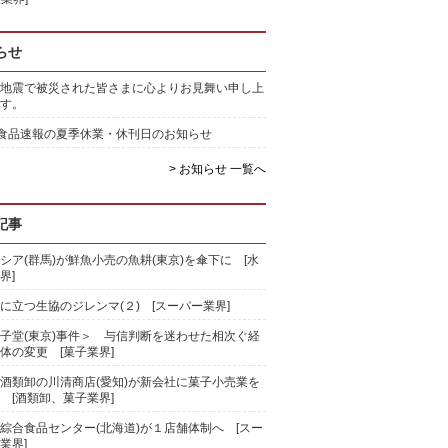
らせ
地震で被災された皆さまに心よりお見舞い申し上
す。
)食品速報の夏季休業・休刊日のお知らせ
> お知らせ 一覧へ
記事
シア(群馬)が鮮魚小売の魚耕(東京)を傘下に [水
界]
に立つ生協のジレンマ(２) [スーパー業界]
子堂(東京)事件＞ 与信判断を迷わせた相次ぐ経
体の変更 [菓子業界]
酒類卸の川清商店(愛知)が新会社に菓子小売業を
 [酒類卸、菓子業界]
綜合食品センター(北海道)が１店舗体制へ [スー
業界]