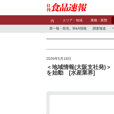
エリア・地域
業種・業態
第一報・前兆、M&A情報
調査報道
2026年5月18日
＜地域情報(大阪支社発)＞
を始動 [水産業界]