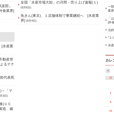
全国「水産市場大卸」の月間・売り上げ速報(１)
倶楽部』
一部
(8月6日)
外食業界]
業界
魚きん(東京)、１店舗体制で事業継続へ [水産業
「は
界]
(8月4日)
[外
法的
“２
水産
 [水産業
、不動産管
カレ
によるテナ
<
／前代表死
日
)～「マ
2
8月3日)
9
株)ＵＣ
製造、破
16