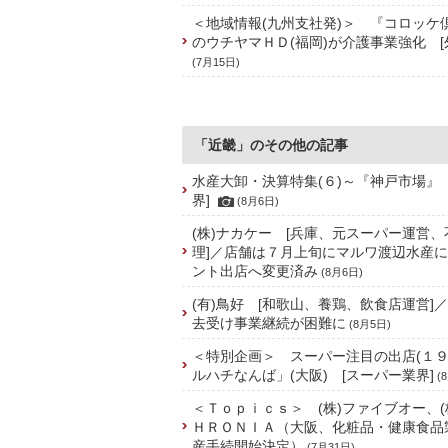
＜地域情報(九州支社発)＞ 『コロッケ
のウチヤマＨＤ(福岡)が介護事業強化 [
(7月15日)
「近畿」のその他の記事
水産大卸・決算特集(６)～『神戸市場』
界]
(8月6日)
(株)ナカケー [兵庫、元スーパー運営
理]／店舗は７月上旬にマルワ渡辺水産
ント出店へ変更済み
(8月6日)
(有)鳥好 [和歌山、養鶏、飲食店運営]
去受け事業継続が困難に
(8月5日)
＜特別企画＞ スーパー注目の出店(１９
ルハチなんば」(大阪) [スーパー業界]
(
＜Ｔｏｐｉｃｓ＞ (株)ファイブオー、(
ＨＲＯＮＩＡ（大阪、化粧品・健康食品
産手続開始決定）
(7月31日)