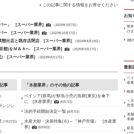
この記事に関する情報をお寄せください
お知
ー」 [スーパー業界]
（2025年3月7日）
熊本
げま
パー [スーパー業界]
（2023年10月17日）
(株
業態出店と既存店閉店 [スーパー業界]
（2024年6月19日）
京都)をＭ＆Ａへ [スーパー業界]
（2025年9月17日）
心 [スーパー業界]
（2023年8月17日）
最新
ベイ
産業
記事
「水産業界」のその他の記事
岐路
ベイシア(群馬)が鮮魚小売の魚耕(東京)を傘下
)
＜太
に [水産業界]
(8月7日)
州シジシ
営母
法的手続開始決定一覧
(8月7日)
老舗
承継
業
水産大卸・決算特集(６)～『神戸市場』 [水産業
(7月27日)
界]
(8月6日)
萩見
)
パー