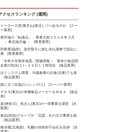
アクセスランキング (週間)
トーヨーカ堂(東京)は復活しつつあるのか [スー
ー業界]
青果市場の「転換点」、青果大卸２０２６年３月
 － 東北地方編 － [青果業界]
大同青果(福井)、架空取引に絡む未払債務で訴訟に
展 [青果業界]
＜「令和８年熊本地震」関連情報＞ 熊本の食品関
企業の状況(１)～２９日１１時現在 [食品業界]
相次ぐシステム障害、冷蔵倉庫の兵食(兵庫)でも発
 [食品業界]
路に立つ生協のジレンマ(１) [スーパー業界]
マタネ(東京)が米麹食品メーカーをＭ＆Ａ [食品
界]
喜(神奈川)、魚きん(東京)の一部事業を譲受 [水
業界]
旭食品(高知)グループが「北国」社の主力事業を取
 [食品業界]
南冷蔵(北海道)、札幌の珍味卸子会社を合併 [水
業界]