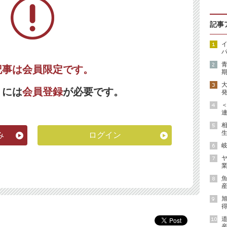
記事
イ
パ
記事は会員限定です。
期
くには
会員登録
が必要です。
発
連
生
み
ログイン
岐
ヤ
業
魚
産
得
道
産