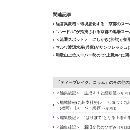
関連記事
経営異変増～環境悪化する「京都のスーパ
“ハードル”が指摘される京都の地場スー
＜流通スポット＞ にしがき(京都)が新
マルワ渡辺水産(兵庫)がサンフレッシュ(
和歌山上位スーパー勢の“北上戦略”に関
「ティーブレイク、コラム」のその他の
＜編集後記＞ 生成ＡＩと経験値
(7月30日
＜地域情報(九州支社発)＞ 活気づく九
ー(福岡) [スーパー業界]
(7月30日)
＜編集後記＞ “はりぼて”となる上場企
＜編集後記＞ 新旧交代のひずみ
(7月22日