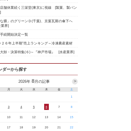
店舗休業続く三栄堂(東京)に視線 [製菓、製パン
]
な膳」のグリーンＤ(千葉)、京葉瓦斯の傘下へ
食業界]
手続開始決定一覧
０２６年上半期”売上ランキング～冷凍農産素材
大卸・決算特集(６)～『神戸市場』 [水産業界]
ンダーから探す
8
>
2026
年
月の記事
月
火
水
木
金
土
1
3
4
5
6
7
8
10
11
12
13
14
15
17
18
19
20
21
22