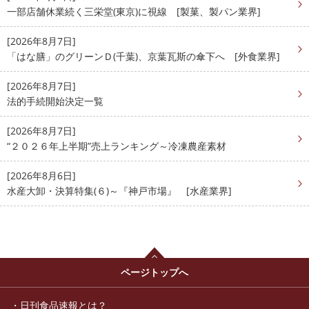
一部店舗休業続く三栄堂(東京)に視線 [製菓、製パン業界]
[2026年8月7日]
「はな膳」のグリーンＤ(千葉)、京葉瓦斯の傘下へ [外食業界]
[2026年8月7日]
法的手続開始決定一覧
[2026年8月7日]
“２０２６年上半期”売上ランキング～冷凍農産素材
[2026年8月6日]
水産大卸・決算特集(６)～『神戸市場』 [水産業界]
ページトップへ
日刊食品速報とは？