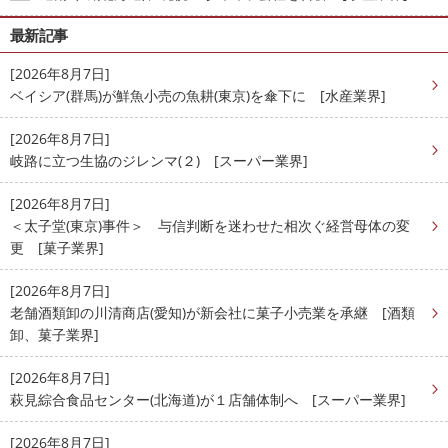
最新記事
[2026年8月7日]
ベイシア(群馬)が鮮魚小売の魚耕(東京)を傘下に [水産業界]
[2026年8月7日]
岐路に立つ生協のジレンマ(２) [スーパー業界]
[2026年8月7日]
＜太子堂(東京)事件＞ 与信判断を迷わせた相次ぐ経営母体の変
更 [菓子業界]
[2026年8月7日]
老舗酒類卸の川清商店(愛知)が新会社に菓子小売業を承継 [酒類
卸、菓子業界]
[2026年8月7日]
萩見綜合食品センター(北海道)が１店舗体制へ [スーパー業界]
[2026年8月7日]