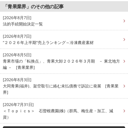
「青果業界」のその他の記事
[2026年8月7日]
法的手続開始決定一覧
[2026年8月7日]
“２０２６年上半期”売上ランキング～冷凍農産素材
[2026年8月5日]
青果市場の「転換点」、青果大卸２０２６年３月期 － 東北地方
編 － [青果業界]
[2026年8月3日]
大同青果(福井)、架空取引に絡む未払債務で訴訟に発展 [青果業
界]
[2026年7月31日]
＜Ｔｏｐｉｃｓ＞ 石曽根農園(株)（群馬、梅生産・加工、減
資）