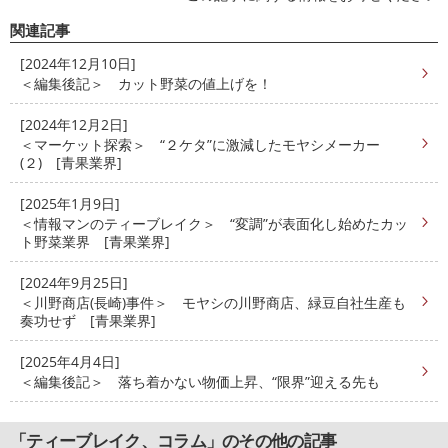
関連記事
[2024年12月10日]
＜編集後記＞ カット野菜の値上げを！
[2024年12月2日]
＜マーケット探索＞ “２ケタ”に激減したモヤシメーカー
(２) [青果業界]
[2025年1月9日]
＜情報マンのティーブレイク＞ “変調”が表面化し始めたカッ
ト野菜業界 [青果業界]
[2024年9月25日]
＜川野商店(長崎)事件＞ モヤシの川野商店、緑豆自社生産も
奏功せず [青果業界]
[2025年4月4日]
＜編集後記＞ 落ち着かない物価上昇、“限界”迎える先も
「ティーブレイク、コラム」のその他の記事