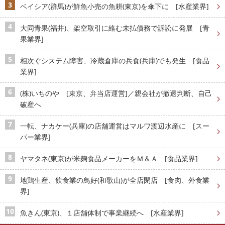
ベイシア(群馬)が鮮魚小売の魚耕(東京)を傘下に [水産業界]
大同青果(福井)、架空取引に絡む未払債務で訴訟に発展 [青
果業界]
相次ぐシステム障害、冷蔵倉庫の兵食(兵庫)でも発生 [食品
業界]
(株)いちのや [東京、弁当店運営]／親会社が撤退判断、自己
破産へ
一転、ナカケー(兵庫)の店舗運営はマルワ渡辺水産に [スー
パー業界]
ヤマタネ(東京)が米麹食品メーカーをＭ＆Ａ [食品業界]
地鶏生産、飲食業の鳥好(和歌山)が全店閉店 [食肉、外食業
界]
魚きん(東京)、１店舗体制で事業継続へ [水産業界]