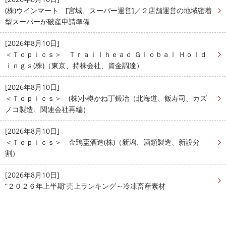
(株)ウインマート [宮城、スーパー運営]／２店舗運営の地域密着
型スーパーが破産申請準備
[2026年8月10日]
＜Ｔｏｐｉｃｓ＞ Ｔｒａｉｌｈｅａｄ Ｇｌｏｂａｌ Ｈｏｌｄ
ｉｎｇｓ(株)（東京、持株会社、資金調達）
[2026年8月10日]
＜Ｔｏｐｉｃｓ＞ (株)小樽かね丁鍛冶（北海道、飯寿司、カズ
ノコ製造、関連会社再編）
[2026年8月10日]
＜Ｔｏｐｉｃｓ＞ 金鵄盃酒造(株)（新潟、酒類製造、新設分
割）
[2026年8月10日]
“２０２６年上半期”売上ランキング～冷凍畜産素材