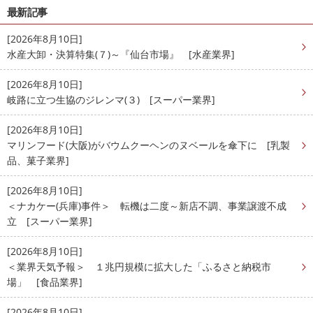
最新記事
[2026年8月10日]
水産大卸・決算特集(７)～『仙台市場』 [水産業界]
[2026年8月10日]
岐路に立つ生協のジレンマ(３) [スーパー業界]
[2026年8月10日]
マリンフード(大阪)がバウムクーヘンのヌベールを傘下に [乳製
品、菓子業界]
[2026年8月10日]
＜ナカケー(兵庫)事件＞ 転機は二度～新店不調、事業譲渡不成
立 [スーパー業界]
[2026年8月10日]
＜業界天気予報＞ １兆円規模に拡大した「ふるさと納税市
場」 [食品業界]
[2026年8月10日]