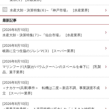
水産大卸・決算特集(６)～『神戸市場』 [水産業界]
最新記事
[2026年8月10日]
水産大卸・決算特集(７)～『仙台市場』 [水産業界]
[2026年8月10日]
岐路に立つ生協のジレンマ(３) [スーパー業界]
[2026年8月10日]
マリンフード(大阪)がバウムクーヘンのヌベールを傘下に [乳製
品、菓子業界]
[2026年8月10日]
＜ナカケー(兵庫)事件＞ 転機は二度～新店不調、事業譲渡不成
立 [スーパー業界]
[2026年8月10日]
＜業界天気予報＞ １兆円規模に拡大した「ふるさと納税市