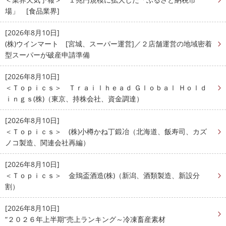
場」 [食品業界]
[2026年8月10日]
(株)ウインマート [宮城、スーパー運営]／２店舗運営の地域密着
型スーパーが破産申請準備
[2026年8月10日]
＜Ｔｏｐｉｃｓ＞ Ｔｒａｉｌｈｅａｄ Ｇｌｏｂａｌ Ｈｏｌｄ
ｉｎｇｓ(株)（東京、持株会社、資金調達）
[2026年8月10日]
＜Ｔｏｐｉｃｓ＞ (株)小樽かね丁鍛冶（北海道、飯寿司、カズ
ノコ製造、関連会社再編）
[2026年8月10日]
＜Ｔｏｐｉｃｓ＞ 金鵄盃酒造(株)（新潟、酒類製造、新設分
割）
[2026年8月10日]
“２０２６年上半期”売上ランキング～冷凍畜産素材