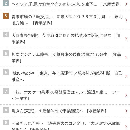
ベイシア(群馬)が鮮魚小売の魚耕(東京)を傘下に [水産業界]
青果市場の「転換点」、青果大卸２０２６年３月期 － 東北
地方編 － [青果業界]
大同青果(福井)、架空取引に絡む未払債務で訴訟に発展 [青
果業界]
相次ぐシステム障害、冷蔵倉庫の兵食(兵庫)でも発生 [食品
業界]
(株)いちのや [東京、弁当店運営]／親会社が撤退判断、自己
破産へ
一転、ナカケー(兵庫)の店舗運営はマルワ渡辺水産に [スー
パー業界]
魚きん(東京)、１店舗体制で事業継続へ [水産業界]
＜業界天気予報＞ 過去最大のコメ余り、“大逆風”の米穀卸
業界(１) [米穀業界]