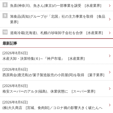
魚喜(神奈川)、魚きん(東京)の一部事業を譲受 [水産業界]
旭食品(高知)グループが「北国」社の主力事業を取得 [食品
業界]
道南冷蔵(北海道)、札幌の珍味卸子会社を合併 [水産業界]
最新記事
[2026年8月6日]
水産大卸・決算特集(６)～『神戸市場』 [水産業界]
[2026年8月6日]
西原商会(鹿児島)が菓子製造販売の小田屋(同)を取得 [菓子業界]
[2026年8月6日]
格安スーパーのアルタ(福島)、休業状態に [スーパー業界]
[2026年8月6日]
(株)大久商店 [宮城、食肉卸]／コロナ禍の影響大きく破たんへ