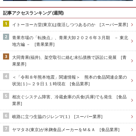
記事アクセスランキング (週間)
イトーヨーカ堂(東京)は復活しつつあるのか [スーパー業界]
青果市場の「転換点」、青果大卸２０２６年３月期 － 東北
地方編 － [青果業界]
大同青果(福井)、架空取引に絡む未払債務で訴訟に発展 [青
果業界]
＜「令和８年熊本地震」関連情報＞ 熊本の食品関連企業の
状況(１)～２９日１１時現在 [食品業界]
相次ぐシステム障害、冷蔵倉庫の兵食(兵庫)でも発生 [食品
業界]
岐路に立つ生協のジレンマ(１) [スーパー業界]
ヤマタネ(東京)が米麹食品メーカーをＭ＆Ａ [食品業界]