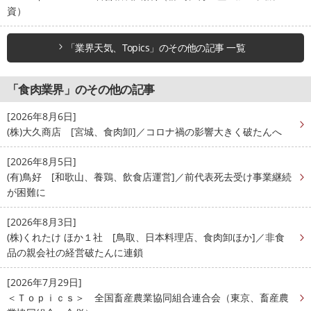
資）
「業界天気、Topics」のその他の記事 一覧
「食肉業界」のその他の記事
[2026年8月6日]
(株)大久商店 [宮城、食肉卸]／コロナ禍の影響大きく破たんへ
[2026年8月5日]
(有)鳥好 [和歌山、養鶏、飲食店運営]／前代表死去受け事業継続
が困難に
[2026年8月3日]
(株)くれたけ ほか１社 [鳥取、日本料理店、食肉卸ほか]／非食
品の親会社の経営破たんに連鎖
[2026年7月29日]
＜Ｔｏｐｉｃｓ＞ 全国畜産農業協同組合連合会（東京、畜産農