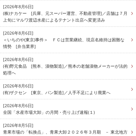
[2026年8月6日]
(株)ナカケー [兵庫、元スーパー運営、不動産管理]／店舗は７月
上旬にマルワ渡辺水産によるテナント出店へ変更済み
[2026年8月6日]
＜いちのや(東京)事件＞ ＦＣは営業継続、現店名維持は困難な
情勢 [弁当業界]
[2026年8月6日]
(有)野元食品 [熊本、漬物製造]／熊本の老舗漬物メーカーが法的
処理へ
[2026年8月6日]
(有)ザクセン [東京、パン製造]／人手不足により廃業へ
[2026年8月6日]
全国「水産市場大卸」の月間・売り上げ速報(１)
[2026年8月5日]
青果市場の「転換点」、青果大卸２０２６年３月期 － 東北地方