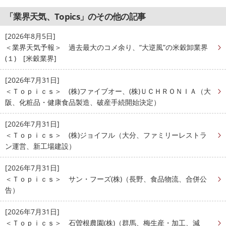
「業界天気、Topics」のその他の記事
[2026年8月5日]
＜業界天気予報＞ 過去最大のコメ余り、“大逆風”の米穀卸業界
(１) [米穀業界]
[2026年7月31日]
＜Ｔｏｐｉｃｓ＞ (株)ファイブオー、(株)ＵＣＨＲＯＮＩＡ（大
阪、化粧品・健康食品製造、破産手続開始決定）
[2026年7月31日]
＜Ｔｏｐｉｃｓ＞ (株)ジョイフル（大分、ファミリーレストラ
ン運営、新工場建設）
[2026年7月31日]
＜Ｔｏｐｉｃｓ＞ サン・フーズ(株)（長野、食品物流、合併公
告）
[2026年7月31日]
＜Ｔｏｐｉｃｓ＞ 石曽根農園(株)（群馬、梅生産・加工、減