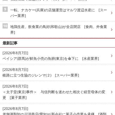
一転、ナカケー(兵庫)の店舗運営はマルワ渡辺水産に [スー
パー業界]
地鶏生産、飲食業の鳥好(和歌山)が全店閉店 [食肉、外食業
界]
最新記事
[2026年8月7日]
ベイシア(群馬)が鮮魚小売の魚耕(東京)を傘下に [水産業界]
[2026年8月7日]
岐路に立つ生協のジレンマ(２) [スーパー業界]
[2026年8月7日]
＜太子堂(東京)事件＞ 与信判断を迷わせた相次ぐ経営母体の変
更 [菓子業界]
[2026年8月7日]
老舗酒類卸の川清商店(愛知)が新会社に菓子小売業を承継 [酒類