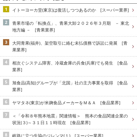
イトーヨーカ堂(東京)は復活しつつあるのか [スーパー業界]
青果市場の「転換点」、青果大卸２０２６年３月期 － 東北
地方編 － [青果業界]
大同青果(福井)、架空取引に絡む未払債務で訴訟に発展 [青
果業界]
相次ぐシステム障害、冷蔵倉庫の兵食(兵庫)でも発生 [食品
業界]
旭食品(高知)グループが「北国」社の主力事業を取得 [食品
業界]
ヤマタネ(東京)が米麹食品メーカーをＭ＆Ａ [食品業界]
＜「令和８年熊本地震」関連情報＞ 熊本の食品関連企業の
状況(３)～３１日１１時現在 [食品業界]
岐路に立つ生協のジレンマ(１) [スーパー業界]