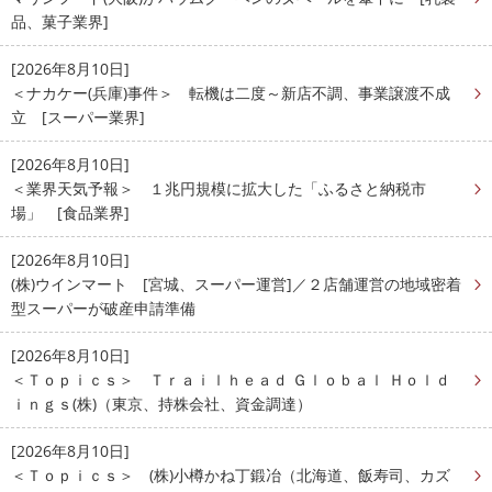
品、菓子業界]
[2026年8月10日]
＜ナカケー(兵庫)事件＞ 転機は二度～新店不調、事業譲渡不成
立 [スーパー業界]
[2026年8月10日]
＜業界天気予報＞ １兆円規模に拡大した「ふるさと納税市
場」 [食品業界]
[2026年8月10日]
(株)ウインマート [宮城、スーパー運営]／２店舗運営の地域密着
型スーパーが破産申請準備
[2026年8月10日]
＜Ｔｏｐｉｃｓ＞ Ｔｒａｉｌｈｅａｄ Ｇｌｏｂａｌ Ｈｏｌｄ
ｉｎｇｓ(株)（東京、持株会社、資金調達）
[2026年8月10日]
＜Ｔｏｐｉｃｓ＞ (株)小樽かね丁鍛冶（北海道、飯寿司、カズ