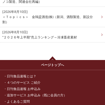
ノコ製造、関連会社再編）
[2026年8月10日]
＜Ｔｏｐｉｃｓ＞ 金鵄盃酒造(株)（新潟、酒類製造、新設分
割）
[2026年8月10日]
“２０２６年上半期”売上ランキング～冷凍畜産素材
ページトップへ
日刊食品速報とは？
４つのサービス ご紹介
日刊食品速報 お申込み
追加サービス お申込み（既に会員の方）
よくあるご質問