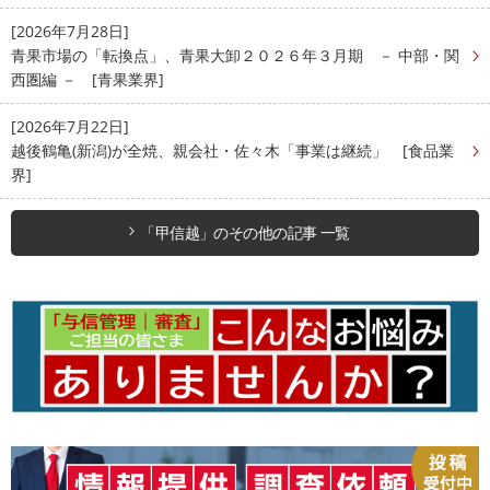
[2026年7月28日]
青果市場の「転換点」、青果大卸２０２６年３月期 － 中部・関
西圏編 － [青果業界]
[2026年7月22日]
越後鶴亀(新潟)が全焼、親会社・佐々木「事業は継続」 [食品業
界]
「甲信越」のその他の記事 一覧