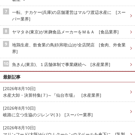
一転、ナカケー(兵庫)の店舗運営はマルワ渡辺水産に [スー
パー業界]
ヤマタネ(東京)が米麹食品メーカーをＭ＆Ａ [食品業界]
地鶏生産、飲食業の鳥好(和歌山)が全店閉店 [食肉、外食業
界]
魚きん(東京)、１店舗体制で事業継続へ [水産業界]
最新記事
[2026年8月10日]
水産大卸・決算特集(７)～『仙台市場』 [水産業界]
[2026年8月10日]
岐路に立つ生協のジレンマ(３) [スーパー業界]
[2026年8月10日]
マリンフード(大阪)がバウムクーヘンのヌベールを傘下に [乳製