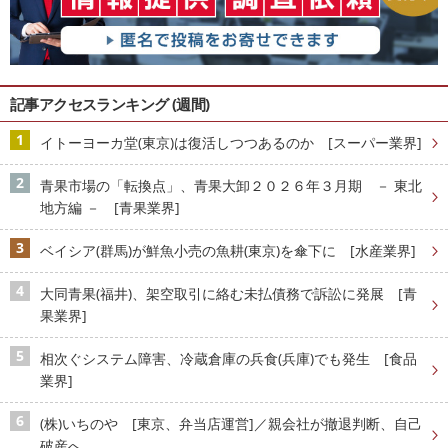
記事アクセスランキング (週間)
イトーヨーカ堂(東京)は復活しつつあるのか [スーパー業界]
青果市場の「転換点」、青果大卸２０２６年３月期 － 東北
地方編 － [青果業界]
ベイシア(群馬)が鮮魚小売の魚耕(東京)を傘下に [水産業界]
大同青果(福井)、架空取引に絡む未払債務で訴訟に発展 [青
果業界]
相次ぐシステム障害、冷蔵倉庫の兵食(兵庫)でも発生 [食品
業界]
(株)いちのや [東京、弁当店運営]／親会社が撤退判断、自己
破産へ