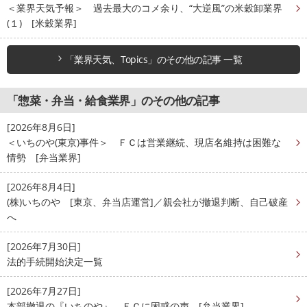
＜業界天気予報＞ 過去最大のコメ余り、“大逆風”の米穀卸業界
(１) [米穀業界]
「業界天気、Topics」のその他の記事 一覧
「惣菜・弁当・給食業界」のその他の記事
[2026年8月6日]
＜いちのや(東京)事件＞ ＦＣは営業継続、現店名維持は困難な
情勢 [弁当業界]
[2026年8月4日]
(株)いちのや [東京、弁当店運営]／親会社が撤退判断、自己破産
へ
[2026年7月30日]
法的手続開始決定一覧
[2026年7月27日]
本部撤退の『いちのや』、ＦＣに困惑の声 [弁当業界]