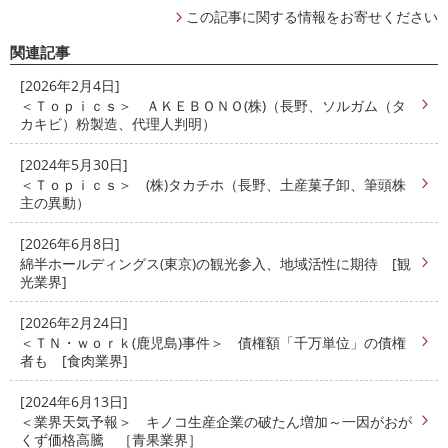
この記事に関する情報をお寄せください
関連記事
[2026年2月4日]
＜Ｔｏｐｉｃｓ＞ ＡＫＥＢＯＮＯ(株)（長野、ソルガム（タ
カキビ）粉製造、代理人判明）
[2024年5月30日]
＜Ｔｏｐｉｃｓ＞ (株)タカチホ（長野、土産菓子卸、筆頭株
主の異動）
[2026年6月8日]
綿半ホールディングス(東京)の観光参入、地域活性に期待 [観
光業界]
[2026年2月24日]
＜ＴＮ・ｗｏｒｋ(鹿児島)事件＞ 債権額「千万単位」の債権
者も [食肉業界]
[2024年6月13日]
＜業界天気予報＞ キノコ生産企業の破たん増加～一因がおが
くず価格高騰 ［青果業界］