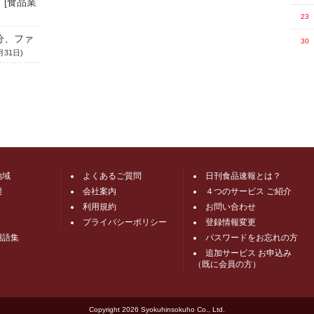
 [食品業
23
分、ファ
30
月31日)
地域
よくあるご質問
日刊食品速報とは？
態
会社案内
４つのサービス ご紹介
利用規約
お問い合わせ
プライバシーポリシー
登録情報変更
用語集
パスワードをお忘れの方
追加サービス お申込み
（既に会員の方）
Copyright
2026 Syokuhinsokuho Co., Ltd.