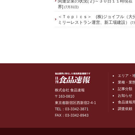
関連企業の状況(２)～３０日１１時現在
界]
(7月31日)
＜Ｔｏｐｉｃｓ＞ (株)ジョイフル（大
ミリーレストラン運営、新工場建設）
(7
エリア・
業種・業
記事分類
株式会社 食品速報
お知らせ
〒163-0810
食品速報
東京都新宿区西新宿2-4-1
調査依頼
TEL：03-3342-3871
FAX：03-3342-8943