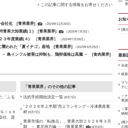
界
この記事に関する情報をお寄せください
お知
子会社化 [青果業界]
（2024年11月20日）
(株
青果大卸業績(１) [青果業界]
（2025年7月3日）
３年度業績(４) ［青果業界］
（2024年7月26日）
に襲われた「夏イチゴ」産地 [青果業界]
（2023年9月25日）
 － 鳥インフル被害は抑制も、鶏卵価格は高騰 － [食肉業界]
最新
水産
岐路
マリ
「青果業界」のその他の記事
下に
＜ナ
た「ふる
法的手続開始決定一覧
(8月7日)
業譲
“２０２６年上半期”売上ランキング～冷凍農産素
＜業
 Ｇｌｏｂ
材
(8月7日)
納税
株会社、資
青果市場の「転換点」、青果大卸２０２６年３月
(株
期 － 東北地方編 － [青果業界]
の地
(8月5日)