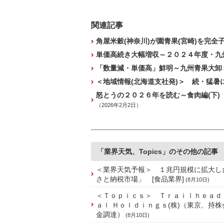
関連記事
角屋米穀(神奈川)が園青果(宮崎)を完全
単価高続き大幅増収～２０２４年度・九州
「数量減・単価高」鮮明～九州青果大卸２
＜地域情報(北海道支社発)＞ 続・猛暑
怒とうの２０２６年を読む～食肉編(下)
（2026年2月2日）
「業界天気、Topics」のその他の記事
＜業界天気予報＞ １兆円規模に拡大し
さと納税市場」 [食品業界]
(8月10日)
＜Ｔｏｐｉｃｓ＞ Ｔｒａｉｌｈｅａｄ
ａｌ Ｈｏｌｄｉｎｇｓ(株)（東京、持
金調達）
(8月10日)