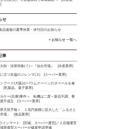
]
らせ
)食品速報の夏季休業・休刊日のお知らせ
> お知らせ 一覧へ
記事
大卸・決算特集(７)～『仙台市場』 [水産業界]
に立つ生協のジレンマ(３) [スーパー業界]
ンフード(大阪)がバウムクーヘンのヌベールを傘
 [乳製品、菓子業界]
カケー(兵庫)事件＞ 転機は二度～新店不調、事
渡不成立 [スーパー業界]
界天気予報＞ １兆円規模に拡大した「ふるさと
市場」 [食品業界]
)ウインマート [宮城、スーパー運営]／２店舗運営
域密着型スーパーが破産申請準備