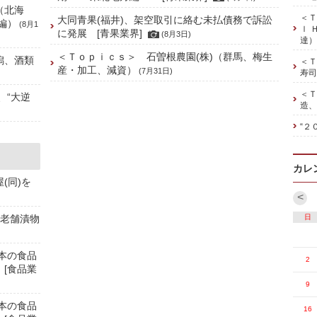
（北海
＜Ｔ
大同青果(福井)、架空取引に絡む未払債務で訴訟
編）
(8月1
ｌ 
に発展 [青果業界]
(8月3日)
達）
＜Ｔｏｐｉｃｓ＞ 石曽根農園(株)（群馬、梅生
潟、酒類
＜Ｔ
産・加工、減資）
(7月31日)
寿司
＜Ｔ
、“大逆
造、
“２
カレ
(同)を
<
の老舗漬物
日
本の食品
2
 [食品業
9
本の食品
16