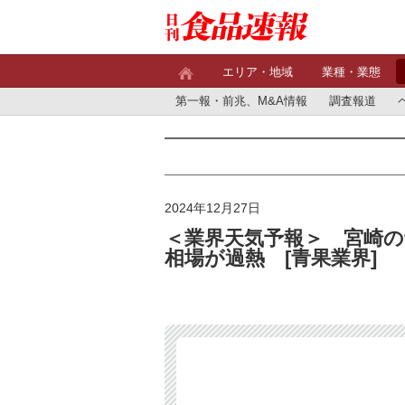
エリア・地域
業種・業態
第一報・前兆、M&A情報
調査報道
2024年12月27日
＜業界天気予報＞ 宮崎
相場が過熱 [青果業界]