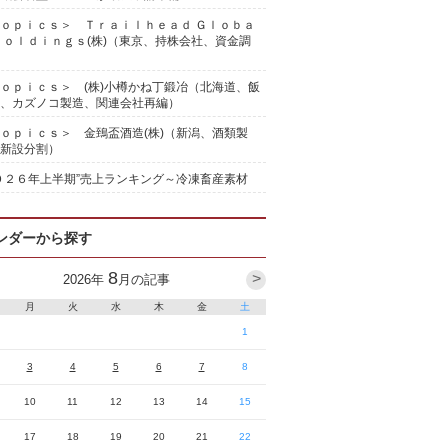
ｏｐｉｃｓ＞ Ｔｒａｉｌｈｅａｄ Ｇｌｏｂａ
Ｈｏｌｄｉｎｇｓ(株)（東京、持株会社、資金調
ｏｐｉｃｓ＞ (株)小樽かね丁鍛冶（北海道、飯
、カズノコ製造、関連会社再編）
ｏｐｉｃｓ＞ 金鵄盃酒造(株)（新潟、酒類製
新設分割）
０２６年上半期”売上ランキング～冷凍畜産素材
ンダーから探す
8
>
2026
年
月の記事
月
火
水
木
金
土
1
3
4
5
6
7
8
10
11
12
13
14
15
17
18
19
20
21
22