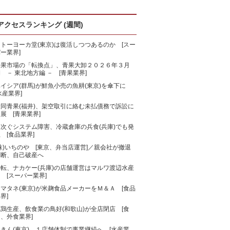
アクセスランキング (週間)
トーヨーカ堂(東京)は復活しつつあるのか [スー
ー業界]
青果市場の「転換点」、青果大卸２０２６年３月
 － 東北地方編 － [青果業界]
ベイシア(群馬)が鮮魚小売の魚耕(東京)を傘下に
水産業界]
大同青果(福井)、架空取引に絡む未払債務で訴訟に
展 [青果業界]
相次ぐシステム障害、冷蔵倉庫の兵食(兵庫)でも発
 [食品業界]
株)いちのや [東京、弁当店運営]／親会社が撤退
判断、自己破産へ
一転、ナカケー(兵庫)の店舗運営はマルワ渡辺水産
 [スーパー業界]
マタネ(東京)が米麹食品メーカーをＭ＆Ａ [食品
界]
鶏生産、飲食業の鳥好(和歌山)が全店閉店 [食
、外食業界]
きん(東京)、１店舗体制で事業継続へ [水産業