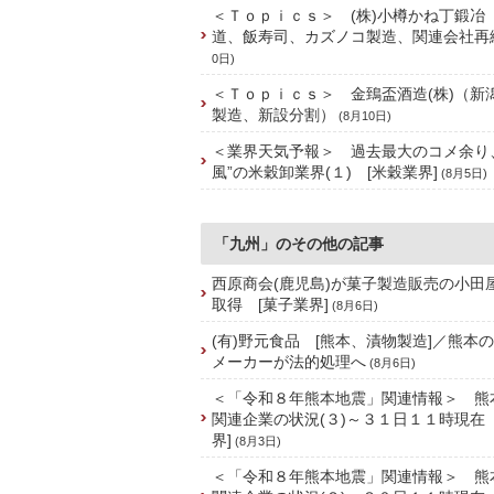
＜Ｔｏｐｉｃｓ＞ (株)小樽かね丁鍛冶
道、飯寿司、カズノコ製造、関連会社再
0日)
＜Ｔｏｐｉｃｓ＞ 金鵄盃酒造(株)（新
製造、新設分割）
(8月10日)
＜業界天気予報＞ 過去最大のコメ余り
風”の米穀卸業界(１) [米穀業界]
(8月5日)
「九州」のその他の記事
西原商会(鹿児島)が菓子製造販売の小田屋
取得 [菓子業界]
(8月6日)
(有)野元食品 [熊本、漬物製造]／熊本
メーカーが法的処理へ
(8月6日)
＜「令和８年熊本地震」関連情報＞ 熊
関連企業の状況(３)～３１日１１時現在
界]
(8月3日)
＜「令和８年熊本地震」関連情報＞ 熊