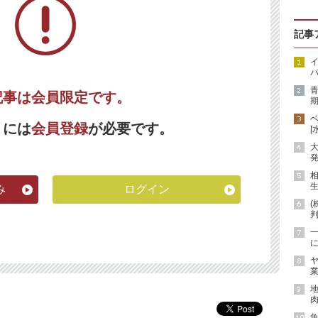
記事
イ
パ
記事は会員限定です。
期
くには
会員登録
が必要です。
[
発
生
み
ログイン
(
に
ヤ
業
地
肉
魚