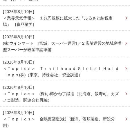
[2026年8月10日]
＜業界天気予報＞ １兆円規模に拡大した「ふるさと納税市
場」 [食品業界]
[2026年8月10日]
(株)ウインマート [宮城、スーパー運営]／２店舗運営の地域密着
型スーパーが破産申請準備
[2026年8月10日]
＜Ｔｏｐｉｃｓ＞ Ｔｒａｉｌｈｅａｄ Ｇｌｏｂａｌ Ｈｏｌｄ
ｉｎｇｓ(株)（東京、持株会社、資金調達）
[2026年8月10日]
＜Ｔｏｐｉｃｓ＞ (株)小樽かね丁鍛冶（北海道、飯寿司、カズ
ノコ製造、関連会社再編）
[2026年8月10日]
＜Ｔｏｐｉｃｓ＞ 金鵄盃酒造(株)（新潟、酒類製造、新設分
割）