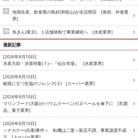
地鶏生産、飲食業の鳥好(和歌山)が全店閉店 [食肉、外食業
界]
魚きん(東京)、１店舗体制で事業継続へ [水産業界]
最新記事
[2026年8月10日]
水産大卸・決算特集(７)～『仙台市場』 [水産業界]
[2026年8月10日]
岐路に立つ生協のジレンマ(３) [スーパー業界]
[2026年8月10日]
マリンフード(大阪)がバウムクーヘンのヌベールを傘下に [乳製
品、菓子業界]
[2026年8月10日]
＜ナカケー(兵庫)事件＞ 転機は二度～新店不調、事業譲渡不成
立 [スーパー業界]