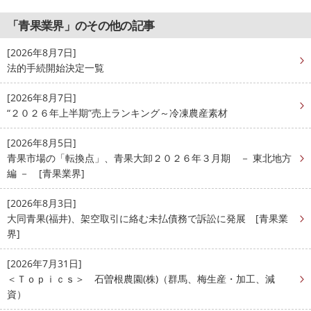
「青果業界」のその他の記事
[2026年8月7日]
法的手続開始決定一覧
[2026年8月7日]
“２０２６年上半期”売上ランキング～冷凍農産素材
[2026年8月5日]
青果市場の「転換点」、青果大卸２０２６年３月期 － 東北地方
編 － [青果業界]
[2026年8月3日]
大同青果(福井)、架空取引に絡む未払債務で訴訟に発展 [青果業
界]
[2026年7月31日]
＜Ｔｏｐｉｃｓ＞ 石曽根農園(株)（群馬、梅生産・加工、減
資）