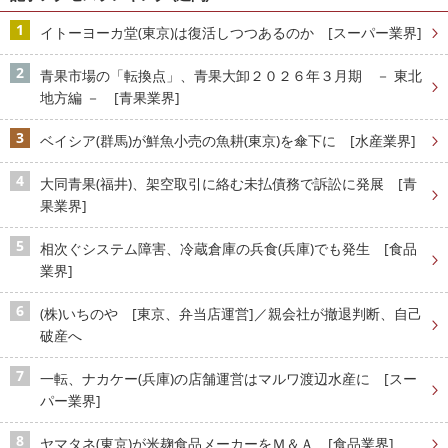
イトーヨーカ堂(東京)は復活しつつあるのか [スーパー業界]
青果市場の「転換点」、青果大卸２０２６年３月期 － 東北
地方編 － [青果業界]
ベイシア(群馬)が鮮魚小売の魚耕(東京)を傘下に [水産業界]
大同青果(福井)、架空取引に絡む未払債務で訴訟に発展 [青
果業界]
相次ぐシステム障害、冷蔵倉庫の兵食(兵庫)でも発生 [食品
業界]
(株)いちのや [東京、弁当店運営]／親会社が撤退判断、自己
破産へ
一転、ナカケー(兵庫)の店舗運営はマルワ渡辺水産に [スー
パー業界]
ヤマタネ(東京)が米麹食品メーカーをＭ＆Ａ [食品業界]