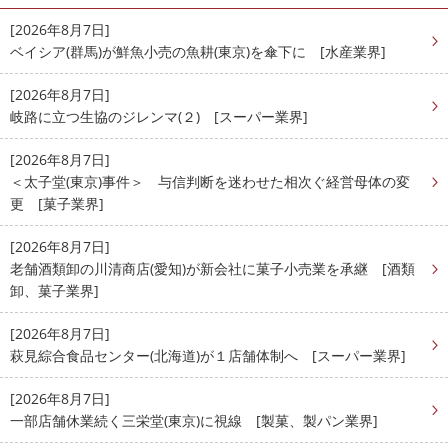
[2026年8月7日]
ベイシア(群馬)が鮮魚小売の魚耕(東京)を傘下に [水産業界]
[2026年8月7日]
岐路に立つ生協のジレンマ(２) [スーパー業界]
[2026年8月7日]
＜太子堂(東京)事件＞ 与信判断を迷わせた相次ぐ経営母体の変
更 [菓子業界]
[2026年8月7日]
老舗酒類卸の川清商店(愛知)が新会社に菓子小売業を承継 [酒類
卸、菓子業界]
[2026年8月7日]
萩見綜合食品センター(北海道)が１店舗体制へ [スーパー業界]
[2026年8月7日]
一部店舗休業続く三栄堂(東京)に視線 [製菓、製パン業界]