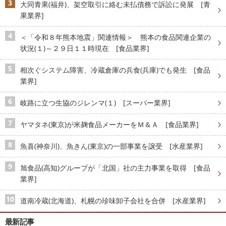
大同青果(福井)、架空取引に絡む未払債務で訴訟に発展 [青
果業界]
＜「令和８年熊本地震」関連情報＞ 熊本の食品関連企業の
状況(１)～２９日１１時現在 [食品業界]
相次ぐシステム障害、冷蔵倉庫の兵食(兵庫)でも発生 [食品
業界]
岐路に立つ生協のジレンマ(１) [スーパー業界]
ヤマタネ(東京)が米麹食品メーカーをＭ＆Ａ [食品業界]
魚喜(神奈川)、魚きん(東京)の一部事業を譲受 [水産業界]
旭食品(高知)グループが「北国」社の主力事業を取得 [食品
業界]
道南冷蔵(北海道)、札幌の珍味卸子会社を合併 [水産業界]
最新記事