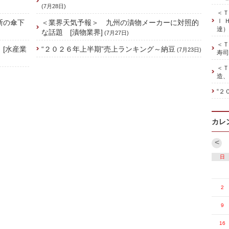
(7月28日)
＜Ｔ
ｌ 
斯の傘下
＜業界天気予報＞ 九州の漬物メーカーに対照的
達）
な話題 [漬物業界]
(7月27日)
＜Ｔ
 [水産業
“２０２６年上半期”売上ランキング～納豆
(7月23日)
寿司
＜Ｔ
造、
“２
カレ
<
日
2
9
16