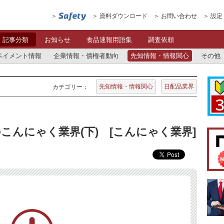
資料ダウンロード
お問い合わせ
設定
記事分類
お知らせ
食品速報用語集
調査依頼
ペイメント情報
企業情報・債権者動向
先知情報・情報関心
その他
先知情報・情報関心
日配品業界
カテゴリー：
こんにゃく業界(下) [こんにゃく業界]