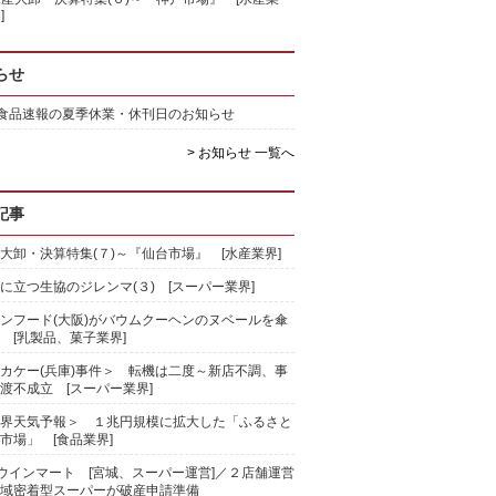
]
らせ
)食品速報の夏季休業・休刊日のお知らせ
> お知らせ 一覧へ
記事
大卸・決算特集(７)～『仙台市場』 [水産業界]
に立つ生協のジレンマ(３) [スーパー業界]
ンフード(大阪)がバウムクーヘンのヌベールを傘
 [乳製品、菓子業界]
カケー(兵庫)事件＞ 転機は二度～新店不調、事
渡不成立 [スーパー業界]
界天気予報＞ １兆円規模に拡大した「ふるさと
市場」 [食品業界]
)ウインマート [宮城、スーパー運営]／２店舗運営
域密着型スーパーが破産申請準備