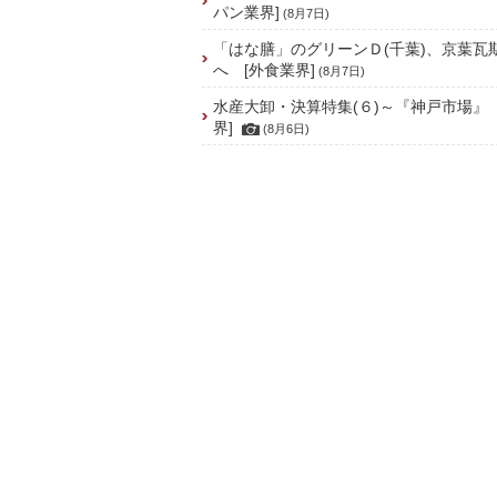
パン業界]
(8月7日)
「はな膳」のグリーンＤ(千葉)、京葉瓦
へ [外食業界]
(8月7日)
水産大卸・決算特集(６)～『神戸市場』
界]
(8月6日)