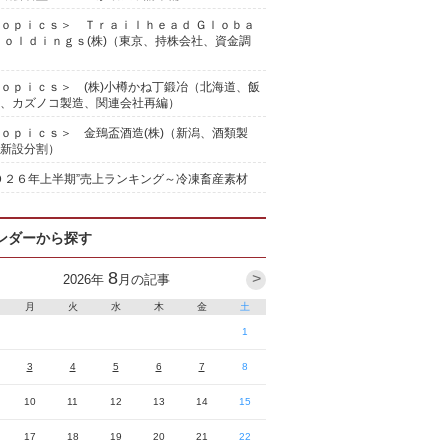
ｏｐｉｃｓ＞ Ｔｒａｉｌｈｅａｄ Ｇｌｏｂａ
Ｈｏｌｄｉｎｇｓ(株)（東京、持株会社、資金調
ｏｐｉｃｓ＞ (株)小樽かね丁鍛冶（北海道、飯
、カズノコ製造、関連会社再編）
ｏｐｉｃｓ＞ 金鵄盃酒造(株)（新潟、酒類製
新設分割）
０２６年上半期”売上ランキング～冷凍畜産素材
ンダーから探す
8
>
2026
年
月の記事
月
火
水
木
金
土
1
3
4
5
6
7
8
10
11
12
13
14
15
17
18
19
20
21
22