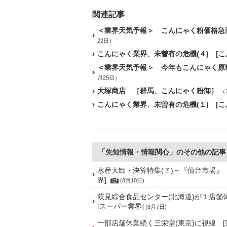
関連記事
＜業界天気予報＞ こんにゃく粉価格急
22日）
こんにゃく業界、未曽有の危機(４) [こ
＜業界天気予報＞ 今年もこんにゃく原
月25日）
大塚商店 ［群馬、こんにゃく粉卸］
（
こんにゃく業界、未曽有の危機(１) [こ
「先知情報・情報関心」のその他の記事
水産大卸・決算特集(７)～『仙台市場』
界]
(8月10日)
萩見綜合食品センター(北海道)が１店
[スーパー業界]
(8月7日)
一部店舗休業続く三栄堂(東京)に視線 