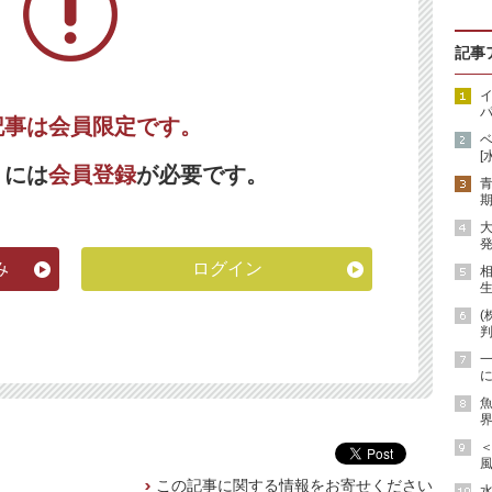
記事
イ
パ
記事は会員限定です。
[
くには
会員登録
が必要です。
期
発
み
ログイン
生
(
に
魚
界
風
この記事に関する情報をお寄せください
水