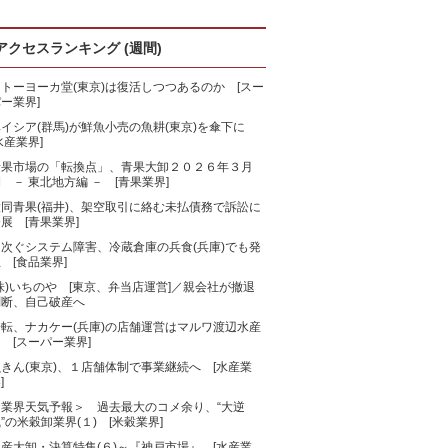
アクセスランキング (週間)
トーヨーカ堂(東京)は復活しつつあるのか [スー
ー業界]
ベイシア(群馬)が鮮魚小売の魚耕(東京)を傘下に
水産業界]
青果市場の「転換点」、青果大卸２０２６年３月
 － 東北地方編 － [青果業界]
大同青果(福井)、架空取引に絡む未払債務で訴訟に
展 [青果業界]
相次ぐシステム障害、冷蔵倉庫の兵食(兵庫)でも発
 [食品業界]
株)いちのや [東京、弁当店運営]／親会社が撤退
判断、自己破産へ
一転、ナカケー(兵庫)の店舗運営はマルワ渡辺水産
 [スーパー業界]
きん(東京)、１店舗体制で事業継続へ [水産業
]
＜業界天気予報＞ 過去最大のコメ余り、“大逆
”の米穀卸業界(１) [米穀業界]
産大卸・決算特集(６)～『神戸市場』 [水産業