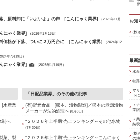
界
落、原料卸に「いよいよ」の声 [こんにゃく業界]
（2023年11月
お知
(株
んにゃく業界]
（2026年2月18日）
料価格が下落、ついに２万円台に [こんにゃく業界]
（2024年12
2024年7月19日）
最新
んにゃく業界]
（2026年1月19日）
水産
岐路
マリ
「日配品業界」のその他の記事
下に
 [水産業
(有)野元食品 [熊本、漬物製造]／熊本の老舗漬物
＜ナ
業譲
メーカーが法的処理へ
(8月6日)
＜業
舗体制へ
“２０２６年上半期”売上ランキング～その他水物
納税
(7月30日)
(株
[製菓、製
“２０２６年上半期”売上ランキング～こんにゃく
の地