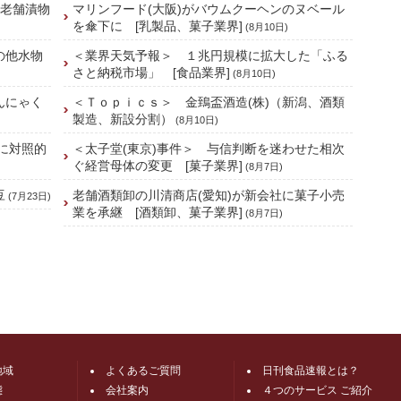
の老舗漬物
マリンフード(大阪)がバウムクーヘンのヌベール
を傘下に [乳製品、菓子業界]
(8月10日)
の他水物
＜業界天気予報＞ １兆円規模に拡大した「ふる
さと納税市場」 [食品業界]
(8月10日)
んにゃく
＜Ｔｏｐｉｃｓ＞ 金鵄盃酒造(株)（新潟、酒類
製造、新設分割）
(8月10日)
に対照的
＜太子堂(東京)事件＞ 与信判断を迷わせた相次
ぐ経営母体の変更 [菓子業界]
(8月7日)
豆
老舗酒類卸の川清商店(愛知)が新会社に菓子小売
(7月23日)
業を承継 [酒類卸、菓子業界]
(8月7日)
地域
よくあるご質問
日刊食品速報とは？
態
会社案内
４つのサービス ご紹介