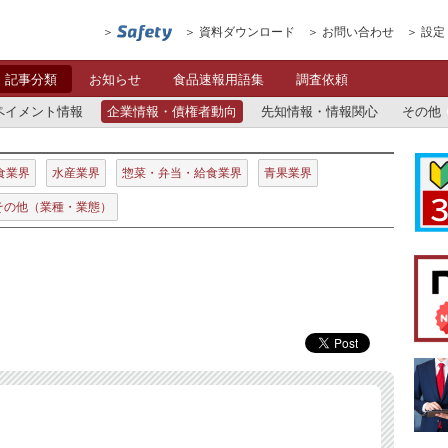
資料ダウンロード
お問い合わせ
設定
記事分類
お知らせ
食品速報用語集
調査依頼
ペイメント情報
企業情報・債権者動向
先知情報・情報関心
その他
食業界
水産業界
惣菜・弁当・給食業界
青果業界
その他（業種・業態）