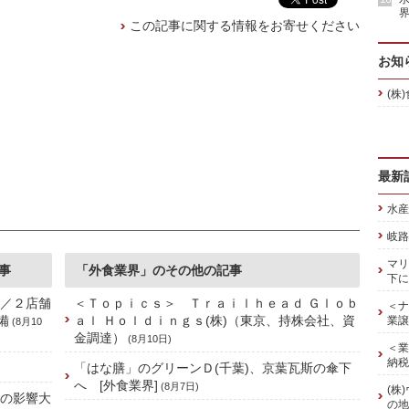
界
この記事に関する情報をお寄せください
お知
(株
最新
水産
岐路
マリ
事
「外食業界」のその他の記事
下に
]／２店舗
＜Ｔｏｐｉｃｓ＞ Ｔｒａｉｌｈｅａｄ Ｇｌｏｂ
＜ナ
備
ａｌ Ｈｏｌｄｉｎｇｓ(株)（東京、持株会社、資
業譲
(8月10
金調達）
(8月10日)
＜業
納税
「はな膳」のグリーンＤ(千葉)、京葉瓦斯の傘下
へ [外食業界]
(8月7日)
(株
禍の影響大
の地