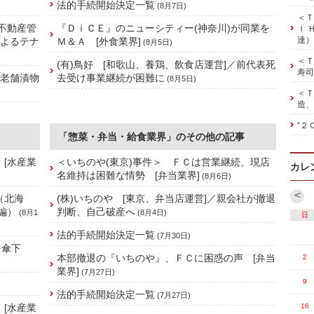
法的手続開始決定一覧
(8月7日)
＜Ｔ
、不動産管
『ＤｉＣＥ』のニューシティー(神奈川)が同業を
ｌ 
達）
によるテナ
Ｍ＆Ａ [外食業界]
(8月5日)
＜Ｔ
(有)鳥好 [和歌山、養鶏、飲食店運営]／前代表死
寿司
の老舗漬物
去受け事業継続が困難に
(8月5日)
＜Ｔ
造、
“２
「惣菜・弁当・給食業界」のその他の記事
 [水産業
＜いちのや(東京)事件＞ ＦＣは営業継続、現店
カレ
名維持は困難な情勢 [弁当業界]
(8月6日)
<
（北海
(株)いちのや [東京、弁当店運営]／親会社が撤退
編）
判断、自己破産へ
(8月1
(8月4日)
日
法的手続開始決定一覧
(7月30日)
を傘下
本部撤退の『いちのや』、ＦＣに困惑の声 [弁当
2
業界]
(7月27日)
9
法的手続開始決定一覧
(7月27日)
 [水産業
16