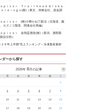
ｏｐｉｃｓ＞ Ｔｒａｉｌｈｅａｄ Ｇｌｏｂａ
Ｈｏｌｄｉｎｇｓ(株)（東京、持株会社、資金調
ｏｐｉｃｓ＞ (株)小樽かね丁鍛冶（北海道、飯
、カズノコ製造、関連会社再編）
ｏｐｉｃｓ＞ 金鵄盃酒造(株)（新潟、酒類製
新設分割）
０２６年上半期”売上ランキング～冷凍畜産素材
ンダーから探す
8
>
2026
年
月の記事
月
火
水
木
金
土
1
3
4
5
6
7
8
10
11
12
13
14
15
17
18
19
20
21
22