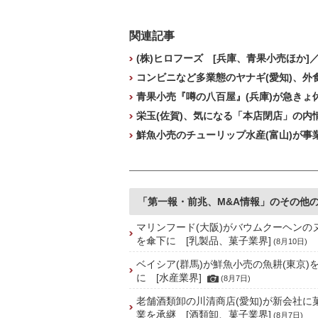
関連記事
(株)ヒロフーズ [兵庫、青果小売ほか]
コンビニなど多業態のヤナギ(愛知)、
青果小売『噂の八百屋』(兵庫)が急きょ
栄玉(佐賀)、気になる「本店閉店」の内
鮮魚小売のチューリップ水産(富山)が事業
「第一報・前兆、M&A情報」のその他
マリンフード(大阪)がバウムクーヘンの
を傘下に [乳製品、菓子業界]
(8月10日)
ベイシア(群馬)が鮮魚小売の魚耕(東京)
に [水産業界]
(8月7日)
老舗酒類卸の川清商店(愛知)が新会社に
業を承継 [酒類卸、菓子業界]
(8月7日)