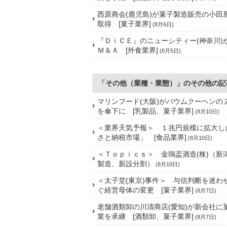
西原商会(鹿児島)が菓子製造販売の小田屋
取得 [菓子業界]
(8月6日)
『ＤｉＣＥ』のニューシティー(神奈川)
Ｍ＆Ａ [外食業界]
(8月5日)
「その他（業種・業態）」のその他の記
マリンフード(大阪)がバウムクーヘンの
を傘下に [乳製品、菓子業界]
(8月10日)
＜業界天気予報＞ １兆円規模に拡大し
さと納税市場」 [食品業界]
(8月10日)
＜Ｔｏｐｉｃｓ＞ 金鵄盃酒造(株)（新
製造、新設分割）
(8月10日)
＜太子堂(東京)事件＞ 与信判断を迷わ
ぐ経営母体の変更 [菓子業界]
(8月7日)
老舗酒類卸の川清商店(愛知)が新会社に
業を承継 [酒類卸、菓子業界]
(8月7日)