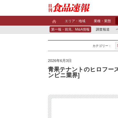
エリア・地域
業種・業態
第一報・前兆、M&A情報
調査報道
カテゴリー：
2026年6月3日
青果テナントのヒロフーズ
ンビニ業界]