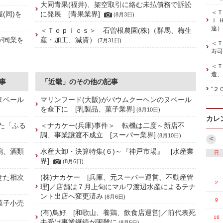
大同青果(福井)、架空取引に絡む未払債務で訴訟
＜Ｔ
(同)を
に発展 [青果業界]
(8月3日)
ｌ 
達）
＜Ｔｏｐｉｃｓ＞ 石曽根農園(株)（群馬、梅生
が同業を
産・加工、減資）
(7月31日)
＜Ｔ
寿司
＜Ｔ
造、
事
「近畿」のその他の記事
“２
ヌベール
マリンフード(大阪)がバウムクーヘンのヌベール
を傘下に [乳製品、菓子業界]
(8月10日)
カレ
た「ふる
＜ナカケー(兵庫)事件＞ 転機は二度～新店不
調、事業譲渡不成立 [スーパー業界]
(8月10日)
<
潟、酒類
水産大卸・決算特集(６)～『神戸市場』 [水産業
日
界]
(8月6日)
せた相次
(株)ナカケー [兵庫、元スーパー運営、不動産管
2
理]／店舗は７月上旬にマルワ渡辺水産によるテナ
ント出店へ変更済み
(8月6日)
9
菓子小売
(有)鳥好 [和歌山、養鶏、飲食店運営]／前代表死
16
去受け事業継続が困難に
(8月5日)