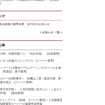
]
らせ
)食品速報の夏季休業・休刊日のお知らせ
> お知らせ 一覧へ
記事
大卸・決算特集(７)～『仙台市場』 [水産業界]
に立つ生協のジレンマ(３) [スーパー業界]
ンフード(大阪)がバウムクーヘンのヌベールを傘
 [乳製品、菓子業界]
カケー(兵庫)事件＞ 転機は二度～新店不調、事
渡不成立 [スーパー業界]
界天気予報＞ １兆円規模に拡大した「ふるさと
市場」 [食品業界]
)ウインマート [宮城、スーパー運営]／２店舗運営
域密着型スーパーが破産申請準備