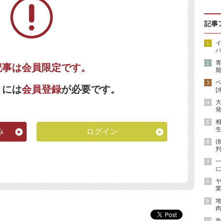
記事
イ
パ
記事は会員限定です。
期
くには
会員登録
が必要です。
[
発
生
み
ログイン
(
に
ヤ
業
地
肉
魚