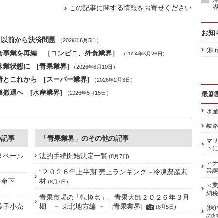
界
この記事に関する情報をお寄せください
お知
／以前から決済問題
（2026年6月5日）
(株
外食事業を再編 ［コンビニ、外食業界］
（2024年6月26日）
休業状態に [青果業界]
（2026年6月10日）
情とこれから [スーパー業界]
（2026年2月3日）
撤退へ [水産業界]
（2026年5月15日）
最新
水産
岐路
の記事
「青果業界」のその他の記事
マリ
下に
ヌベール
法的手続開始決定一覧
(8月7日)
＜ナ
業譲
“２０２６年上半期”売上ランキング～冷凍農産素
を傘下
材
(8月7日)
＜業
納税
青果市場の「転換点」、青果大卸２０２６年３月
菓子小売
期 － 東北地方編 － [青果業界]
(8月5日)
(株
の地