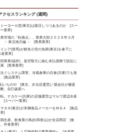
アクセスランキング (週間)
トーヨーカ堂(東京)は復活しつつあるのか [スー
ー業界]
青果市場の「転換点」、青果大卸２０２６年３月
 － 東北地方編 － [青果業界]
ベイシア(群馬)が鮮魚小売の魚耕(東京)を傘下に
水産業界]
大同青果(福井)、架空取引に絡む未払債務で訴訟に
展 [青果業界]
相次ぐシステム障害、冷蔵倉庫の兵食(兵庫)でも発
 [食品業界]
株)いちのや [東京、弁当店運営]／親会社が撤退
判断、自己破産へ
一転、ナカケー(兵庫)の店舗運営はマルワ渡辺水産
 [スーパー業界]
マタネ(東京)が米麹食品メーカーをＭ＆Ａ [食品
界]
鶏生産、飲食業の鳥好(和歌山)が全店閉店 [食
、外食業界]
きん(東京)、１店舗体制で事業継続へ [水産業