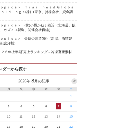
ｏｐｉｃｓ＞ Ｔｒａｉｌｈｅａｄ Ｇｌｏｂａ
Ｈｏｌｄｉｎｇｓ(株)（東京、持株会社、資金調
ｏｐｉｃｓ＞ (株)小樽かね丁鍛冶（北海道、飯
、カズノコ製造、関連会社再編）
ｏｐｉｃｓ＞ 金鵄盃酒造(株)（新潟、酒類製
新設分割）
０２６年上半期”売上ランキング～冷凍畜産素材
ンダーから探す
8
>
2026
年
月の記事
月
火
水
木
金
土
1
3
4
5
6
7
8
10
11
12
13
14
15
17
18
19
20
21
22