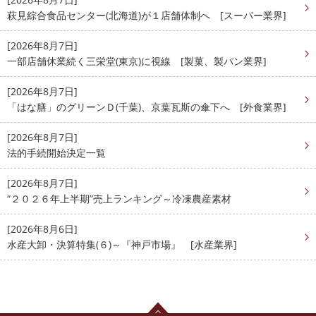
萩見綜合食品センター(北海道)が１店舗体制へ [スーパー業界]
[2026年8月7日]
一部店舗休業続く三栄堂(東京)に視線 [製菓、製パン業界]
[2026年8月7日]
「はな膳」のグリーンＤ(千葉)、京葉瓦斯の傘下へ [外食業界]
[2026年8月7日]
法的手続開始決定一覧
[2026年8月7日]
“２０２６年上半期”売上ランキング～冷凍農産素材
[2026年8月6日]
水産大卸・決算特集(６)～『神戸市場』 [水産業界]