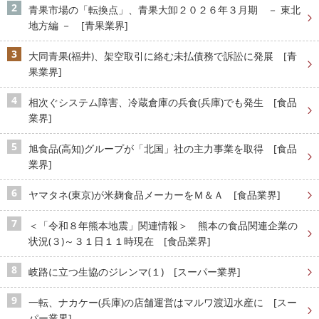
青果市場の「転換点」、青果大卸２０２６年３月期 － 東北
地方編 － [青果業界]
大同青果(福井)、架空取引に絡む未払債務で訴訟に発展 [青
果業界]
相次ぐシステム障害、冷蔵倉庫の兵食(兵庫)でも発生 [食品
業界]
旭食品(高知)グループが「北国」社の主力事業を取得 [食品
業界]
ヤマタネ(東京)が米麹食品メーカーをＭ＆Ａ [食品業界]
＜「令和８年熊本地震」関連情報＞ 熊本の食品関連企業の
状況(３)～３１日１１時現在 [食品業界]
岐路に立つ生協のジレンマ(１) [スーパー業界]
一転、ナカケー(兵庫)の店舗運営はマルワ渡辺水産に [スー
パー業界]