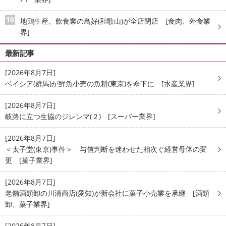
地鶏生産、飲食業の鳥好(和歌山)が全店閉店 [食肉、外食業
界]
最新記事
[2026年8月7日]
ベイシア(群馬)が鮮魚小売の魚耕(東京)を傘下に [水産業界]
[2026年8月7日]
岐路に立つ生協のジレンマ(２) [スーパー業界]
[2026年8月7日]
＜太子堂(東京)事件＞ 与信判断を迷わせた相次ぐ経営母体の変
更 [菓子業界]
[2026年8月7日]
老舗酒類卸の川清商店(愛知)が新会社に菓子小売業を承継 [酒類
卸、菓子業界]
[2026年8月7日]