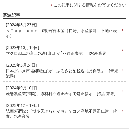
この記事に関する情報をお寄せください
関連記事
[2024年8月23日]
＜Ｔｏｐｉｃｓ＞ (株)若宮水産（長崎、水産物卸、不適正表
示）
[2023年10月19日]
マグロ加工の富士水産(山口)が｢不適正表示｣ [水産業界]
[2025年3月24日]
日本グルメ市場(和歌山)が「ふるさと納税返礼品偽装」 [青果
業界]
[2024年9月10日]
暁酵素産業(福岡)、原材料不適正表示で是正指示 [食品業界]
[2025年12月19日]
弘商(福岡)の『博多天ぷらたかお』でコメ産地不適正伝達 [外
食、水産業界]