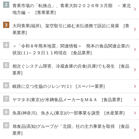
青果市場の「転換点」、青果大卸２０２６年３月期 － 東北
地方編 － [青果業界]
大同青果(福井)、架空取引に絡む未払債務で訴訟に発展 [青
果業界]
＜「令和８年熊本地震」関連情報＞ 熊本の食品関連企業の
状況(１)～２９日１１時現在 [食品業界]
相次ぐシステム障害、冷蔵倉庫の兵食(兵庫)でも発生 [食品
業界]
岐路に立つ生協のジレンマ(１) [スーパー業界]
ヤマタネ(東京)が米麹食品メーカーをＭ＆Ａ [食品業界]
魚喜(神奈川)、魚きん(東京)の一部事業を譲受 [水産業界]
旭食品(高知)グループが「北国」社の主力事業を取得 [食品
業界]