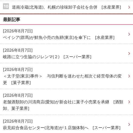
道南冷蔵(北海道)、札幌の珍味卸子会社を合併 [水産業界]
最新記事
[2026年8月7日]
ベイシア(群馬)が鮮魚小売の魚耕(東京)を傘下に [水産業界]
[2026年8月7日]
岐路に立つ生協のジレンマ(２) [スーパー業界]
[2026年8月7日]
＜太子堂(東京)事件＞ 与信判断を迷わせた相次ぐ経営母体の変
更 [菓子業界]
[2026年8月7日]
老舗酒類卸の川清商店(愛知)が新会社に菓子小売業を承継 [酒類
卸、菓子業界]
[2026年8月7日]
萩見綜合食品センター(北海道)が１店舗体制へ [スーパー業界]