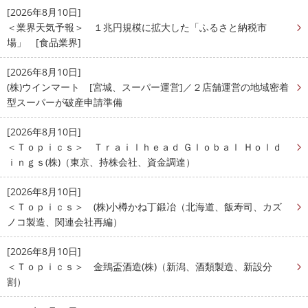
[2026年8月10日]
＜業界天気予報＞ １兆円規模に拡大した「ふるさと納税市
場」 [食品業界]
[2026年8月10日]
(株)ウインマート [宮城、スーパー運営]／２店舗運営の地域密着
型スーパーが破産申請準備
[2026年8月10日]
＜Ｔｏｐｉｃｓ＞ Ｔｒａｉｌｈｅａｄ Ｇｌｏｂａｌ Ｈｏｌｄ
ｉｎｇｓ(株)（東京、持株会社、資金調達）
[2026年8月10日]
＜Ｔｏｐｉｃｓ＞ (株)小樽かね丁鍛冶（北海道、飯寿司、カズ
ノコ製造、関連会社再編）
[2026年8月10日]
＜Ｔｏｐｉｃｓ＞ 金鵄盃酒造(株)（新潟、酒類製造、新設分
割）