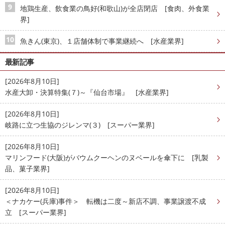
地鶏生産、飲食業の鳥好(和歌山)が全店閉店 [食肉、外食業
界]
魚きん(東京)、１店舗体制で事業継続へ [水産業界]
最新記事
[2026年8月10日]
水産大卸・決算特集(７)～『仙台市場』 [水産業界]
[2026年8月10日]
岐路に立つ生協のジレンマ(３) [スーパー業界]
[2026年8月10日]
マリンフード(大阪)がバウムクーヘンのヌベールを傘下に [乳製
品、菓子業界]
[2026年8月10日]
＜ナカケー(兵庫)事件＞ 転機は二度～新店不調、事業譲渡不成
立 [スーパー業界]