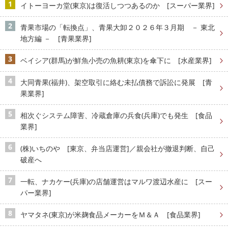
イトーヨーカ堂(東京)は復活しつつあるのか [スーパー業界]
青果市場の「転換点」、青果大卸２０２６年３月期 － 東北
地方編 － [青果業界]
ベイシア(群馬)が鮮魚小売の魚耕(東京)を傘下に [水産業界]
大同青果(福井)、架空取引に絡む未払債務で訴訟に発展 [青
果業界]
相次ぐシステム障害、冷蔵倉庫の兵食(兵庫)でも発生 [食品
業界]
(株)いちのや [東京、弁当店運営]／親会社が撤退判断、自己
破産へ
一転、ナカケー(兵庫)の店舗運営はマルワ渡辺水産に [スー
パー業界]
ヤマタネ(東京)が米麹食品メーカーをＭ＆Ａ [食品業界]