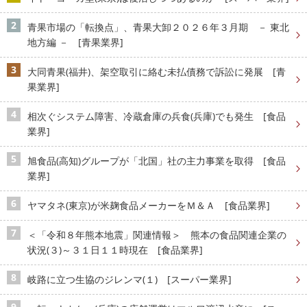
青果市場の「転換点」、青果大卸２０２６年３月期 － 東北
地方編 － [青果業界]
大同青果(福井)、架空取引に絡む未払債務で訴訟に発展 [青
果業界]
相次ぐシステム障害、冷蔵倉庫の兵食(兵庫)でも発生 [食品
業界]
旭食品(高知)グループが「北国」社の主力事業を取得 [食品
業界]
ヤマタネ(東京)が米麹食品メーカーをＭ＆Ａ [食品業界]
＜「令和８年熊本地震」関連情報＞ 熊本の食品関連企業の
状況(３)～３１日１１時現在 [食品業界]
岐路に立つ生協のジレンマ(１) [スーパー業界]