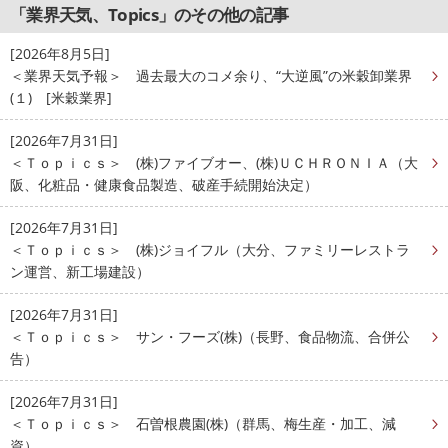
「業界天気、Topics」のその他の記事
[2026年8月5日]
＜業界天気予報＞ 過去最大のコメ余り、“大逆風”の米穀卸業界
(１) [米穀業界]
[2026年7月31日]
＜Ｔｏｐｉｃｓ＞ (株)ファイブオー、(株)ＵＣＨＲＯＮＩＡ（大
阪、化粧品・健康食品製造、破産手続開始決定）
[2026年7月31日]
＜Ｔｏｐｉｃｓ＞ (株)ジョイフル（大分、ファミリーレストラ
ン運営、新工場建設）
[2026年7月31日]
＜Ｔｏｐｉｃｓ＞ サン・フーズ(株)（長野、食品物流、合併公
告）
[2026年7月31日]
＜Ｔｏｐｉｃｓ＞ 石曽根農園(株)（群馬、梅生産・加工、減
資）