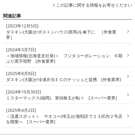
この記事に関する情報をお寄せください
関連記事
[2023年12月5日]
ダスキン(大阪)がボストンハウス(群馬)を傘下に ［外食業
界］
[2024年3月7日]
＜地域情報(北海道支社発)＞ フジタコーポレーション、６期
ぶり黒字視野 [外食業界]
[2025年8月8日]
ダスキン(大阪)が冷凍弁当ＥＣのナッシュと提携 [外食業界]
[2024年10月30日]
ミスターマックス(福岡)、筆頭株主が転々 [スーパー業界]
[2025年4月2日]
＜流通スポット＞ ヤオコー(埼玉)が激戦区で２３区内２号店
を開業へ [スーパー業界]