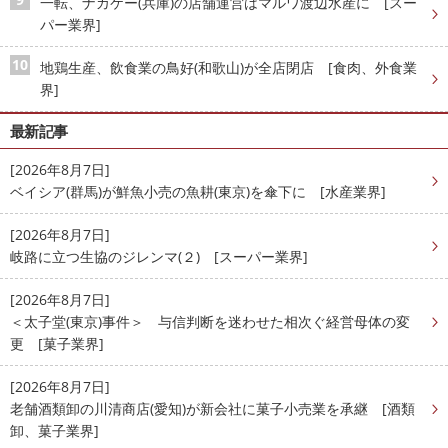
一転、ナカケー(兵庫)の店舗運営はマルワ渡辺水産に [スー
パー業界]
地鶏生産、飲食業の鳥好(和歌山)が全店閉店 [食肉、外食業
界]
最新記事
[2026年8月7日]
ベイシア(群馬)が鮮魚小売の魚耕(東京)を傘下に [水産業界]
[2026年8月7日]
岐路に立つ生協のジレンマ(２) [スーパー業界]
[2026年8月7日]
＜太子堂(東京)事件＞ 与信判断を迷わせた相次ぐ経営母体の変
更 [菓子業界]
[2026年8月7日]
老舗酒類卸の川清商店(愛知)が新会社に菓子小売業を承継 [酒類
卸、菓子業界]