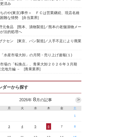
更済み
ちのや(東京)事件＞ ＦＣは営業継続、現店名維
困難な情勢 [弁当業界]
)野元食品 [熊本、漬物製造]／熊本の老舗漬物メー
が法的処理へ
)ザクセン [東京、パン製造]／人手不足により廃業
「水産市場大卸」の月間・売り上げ速報(１)
果市場の「転換点」、青果大卸２０２６年３月期
東北地方編 － [青果業界]
ンダーから探す
8
>
2026
年
月の記事
月
火
水
木
金
土
1
3
4
5
6
7
8