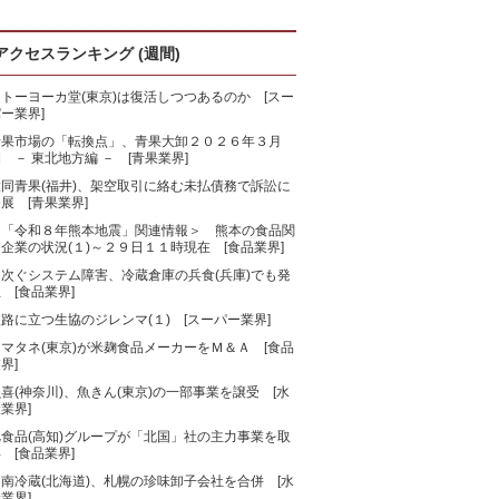
アクセスランキング (週間)
トーヨーカ堂(東京)は復活しつつあるのか [スー
ー業界]
青果市場の「転換点」、青果大卸２０２６年３月
 － 東北地方編 － [青果業界]
大同青果(福井)、架空取引に絡む未払債務で訴訟に
展 [青果業界]
＜「令和８年熊本地震」関連情報＞ 熊本の食品関
企業の状況(１)～２９日１１時現在 [食品業界]
相次ぐシステム障害、冷蔵倉庫の兵食(兵庫)でも発
 [食品業界]
路に立つ生協のジレンマ(１) [スーパー業界]
マタネ(東京)が米麹食品メーカーをＭ＆Ａ [食品
界]
喜(神奈川)、魚きん(東京)の一部事業を譲受 [水
業界]
旭食品(高知)グループが「北国」社の主力事業を取
 [食品業界]
南冷蔵(北海道)、札幌の珍味卸子会社を合併 [水
業界]