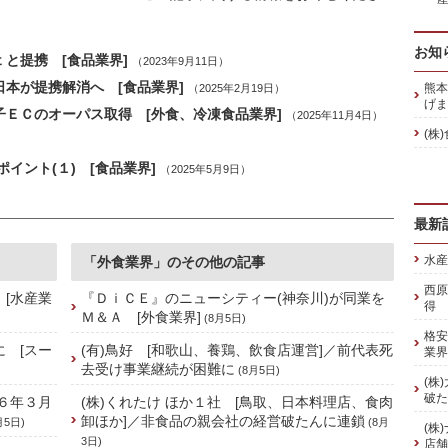
お知
と提携 [食品業界]
（2023年9月11日）
日本が提携解消へ [食品業界]
熊本
（2025年2月19日）
げま
子ＥＣのオーパス取得 [外食、冷凍食品業界]
（2025年11月4日）
(株
イント(１) [食品業界]
（2025年5月9日）
最新
水産
「外食業界」のその他の記事
西原
 [水産業
『ＤｉＣＥ』のニューシティー(神奈川)が同業を
得 
Ｍ＆Ａ [外食業界]
(8月5日)
格安
に [スー
(有)鳥好 [和歌山、養鶏、飲食店運営]／前代表死
業界
去受け事業継続が困難に
(8月5日)
(株
破た
６年３月
(株)くれたけ ほか１社 [鳥取、日本料理店、食肉
卸ほか]／非食品の親会社の経営破たんに連鎖
月5日)
(8月
(株
3日)
店舗