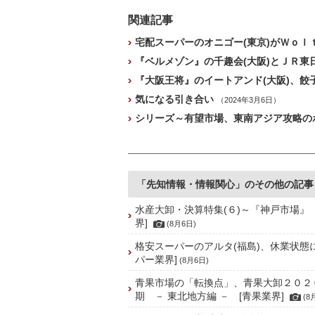
関連記事
宅配スーパーのオニゴー(東京)がＷｏｌｔ
『ベルメゾン』の千趣会(大阪)とＪＲ東
『大阪王将』のイートアンド(大阪)、餃
気になる引き合い
（2024年3月6日）
シリーズ～有望市場、東南アジア攻略のポ
「先知情報・情報関心」のその他の記事
水産大卸・決算特集(６)～『神戸市場』
界]
(8月6日)
格安スーパーのアルタ(福島)、休業状態
パー業界]
(8月6日)
青果市場の「転換点」、青果大卸２０２
期 － 東北地方編 － [青果業界]
(8