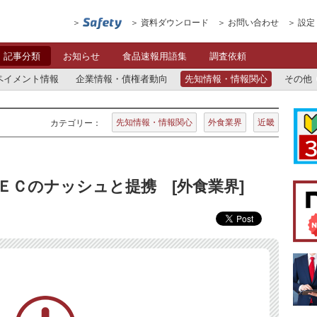
資料ダウンロード
お問い合わせ
設定
記事分類
お知らせ
食品速報用語集
調査依頼
ペイメント情報
企業情報・債権者動向
先知情報・情報関心
その他
先知情報・情報関心
外食業界
近畿
カテゴリー：
ＥＣのナッシュと提携 [外食業界]