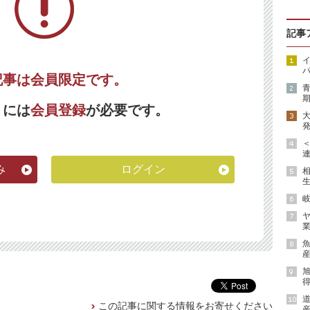
記事
イ
パ
記事は会員限定です。
期
くには
会員登録
が必要です。
発
連
み
ログイン
生
岐
ヤ
業
魚
産
得
道
この記事に関する情報をお寄せください
産