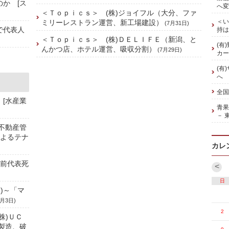
のか [ス
へ変
＜Ｔｏｐｉｃｓ＞ (株)ジョイフル（大分、ファ
＜い
ミリーレストラン運営、新工場建設）
(7月31日)
で代表人
持は
＜Ｔｏｐｉｃｓ＞ (株)ＤＥＬＩＦＥ（新潟、と
(有
んかつ店、ホテル運営、吸収分割）
(7月29日)
カー
(有
へ
全国
 [水産業
青
－ 
、不動産管
によるテナ
カレ
／前代表死
<
日
)～「マ
8月3日)
2
株)ＵＣ
製造、破