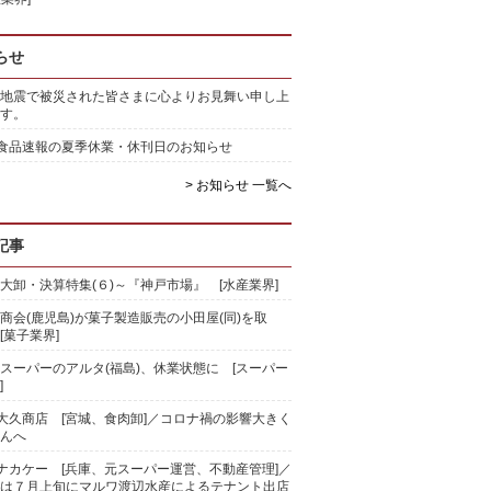
らせ
地震で被災された皆さまに心よりお見舞い申し上
す。
)食品速報の夏季休業・休刊日のお知らせ
> お知らせ 一覧へ
記事
大卸・決算特集(６)～『神戸市場』 [水産業界]
商会(鹿児島)が菓子製造販売の小田屋(同)を取
[菓子業界]
スーパーのアルタ(福島)、休業状態に [スーパー
]
)大久商店 [宮城、食肉卸]／コロナ禍の影響大きく
んへ
)ナカケー [兵庫、元スーパー運営、不動産管理]／
は７月上旬にマルワ渡辺水産によるテナント出店