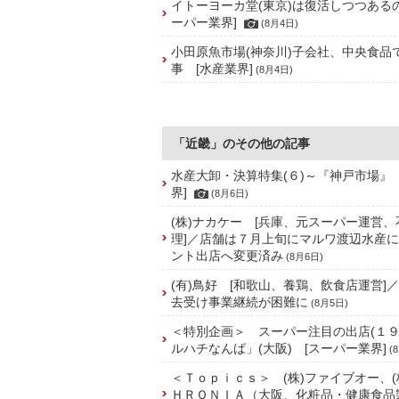
イトーヨーカ堂(東京)は復活しつつある
ーパー業界]
(8月4日)
小田原魚市場(神奈川)子会社、中央食品
事 [水産業界]
(8月4日)
「近畿」のその他の記事
水産大卸・決算特集(６)～『神戸市場』
界]
(8月6日)
(株)ナカケー [兵庫、元スーパー運営
理]／店舗は７月上旬にマルワ渡辺水産
ント出店へ変更済み
(8月6日)
(有)鳥好 [和歌山、養鶏、飲食店運営]
去受け事業継続が困難に
(8月5日)
＜特別企画＞ スーパー注目の出店(１９
ルハチなんば」(大阪) [スーパー業界]
(
＜Ｔｏｐｉｃｓ＞ (株)ファイブオー、(
ＨＲＯＮＩＡ（大阪、化粧品・健康食品