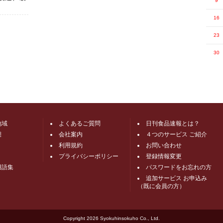
9
16
23
30
地域
よくあるご質問
日刊食品速報とは？
態
会社案内
４つのサービス ご紹介
利用規約
お問い合わせ
プライバシーポリシー
登録情報変更
用語集
パスワードをお忘れの方
追加サービス お申込み
（既に会員の方）
Copyright
2026 Syokuhinsokuho Co., Ltd.