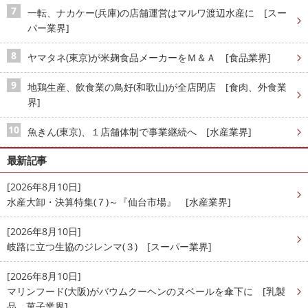
一転、ナカケー(兵庫)の店舗運営はマルワ渡辺水産に [スー
パー業界]
ヤマタネ(東京)が米麹食品メーカーをＭ＆Ａ [食品業界]
地鶏生産、飲食業の鳥好(和歌山)が全店閉店 [食肉、外食業
界]
魚きん(東京)、１店舗体制で事業継続へ [水産業界]
最新記事
[2026年8月10日]
水産大卸・決算特集(７)～『仙台市場』 [水産業界]
[2026年8月10日]
岐路に立つ生協のジレンマ(３) [スーパー業界]
[2026年8月10日]
マリンフード(大阪)がバウムクーヘンのヌベールを傘下に [乳製
品、菓子業界]