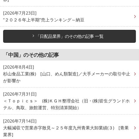
[2026年7月23日]
“２０２６年上半期”売上ランキング～納豆
「日配品業界」のその他の記事 一覧
「中国」のその他の記事
[2026年8月4日]
杉山食品工業(株) [山口、めん類製造]／大手メーカーの取引中止
が影響か
[2026年7月31日]
＜Ｔｏｐｉｃｓ＞ (株)ＫＧＨ整理会社（旧・(株)皆生グランドホ
テル、鳥取、旅館運営、特別清算開始）
[2026年7月14日]
大幅減収で営業赤字散見～２５年度九州青果大卸業績(３) [青果
業界]