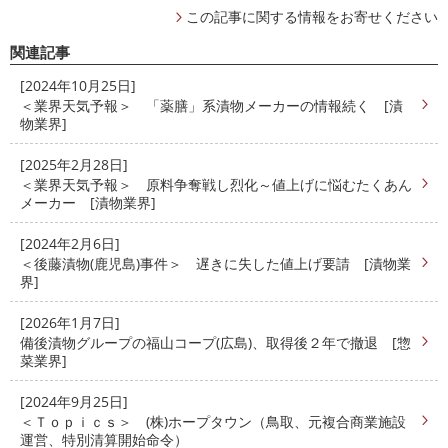
この記事に関する情報をお寄せください
関連記事
[2024年10月25日]
＜業界天気予報＞ 「薬膳」系漬物メーカーの情報続く [漬
物業界]
[2025年2月28日]
＜業界天気予報＞ 原料争奪戦し烈化～値上げに悩むたくあん
メーカー [漬物業界]
[2024年2月6日]
＜後藤漬物(鹿児島)事件＞ 遅きに失した値上げ要請 [漬物業
界]
[2026年1月7日]
備後漬物グループの福山コープ(広島)、取得後２年で撤退 [惣
菜業界]
[2024年9月25日]
＜Ｔｏｐｉｃｓ＞ (株)ホープタウン（鳥取、元複合商業施設
運営、特別清算開始命令）