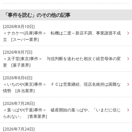
「事件を読む」のその他の記事
[2026年8月10日]
＜ナカケー(兵庫)事件＞ 転機は二度～新店不調、事業譲渡不成
立 [スーパー業界]
[2026年8月7日]
＜太子堂(東京)事件＞ 与信判断を迷わせた相次ぐ経営母体の変
更 [菓子業界]
[2026年8月6日]
＜いちのや(東京)事件＞ ＦＣは営業継続、現店名維持は困難な
情勢 [弁当業界]
[2026年7月28日]
＜葉っぱや(千葉)事件＞ 破産開始の葉っぱや、「いまだに信じ
られない」 [青果業界]
[2026年7月24日]