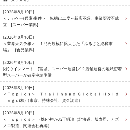
[2026年8月10日]
＜ナカケー(兵庫)事件＞ 転機は二度～新店不調、事業譲渡不成
立 [スーパー業界]
[2026年8月10日]
＜業界天気予報＞ １兆円規模に拡大した「ふるさと納税市
場」 [食品業界]
[2026年8月10日]
(株)ウインマート [宮城、スーパー運営]／２店舗運営の地域密着
型スーパーが破産申請準備
[2026年8月10日]
＜Ｔｏｐｉｃｓ＞ Ｔｒａｉｌｈｅａｄ Ｇｌｏｂａｌ Ｈｏｌｄ
ｉｎｇｓ(株)（東京、持株会社、資金調達）
[2026年8月10日]
＜Ｔｏｐｉｃｓ＞ (株)小樽かね丁鍛冶（北海道、飯寿司、カズ
ノコ製造、関連会社再編）