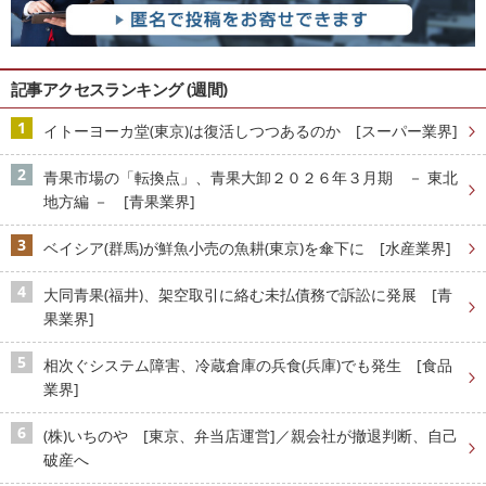
記事アクセスランキング (週間)
イトーヨーカ堂(東京)は復活しつつあるのか [スーパー業界]
青果市場の「転換点」、青果大卸２０２６年３月期 － 東北
地方編 － [青果業界]
ベイシア(群馬)が鮮魚小売の魚耕(東京)を傘下に [水産業界]
大同青果(福井)、架空取引に絡む未払債務で訴訟に発展 [青
果業界]
相次ぐシステム障害、冷蔵倉庫の兵食(兵庫)でも発生 [食品
業界]
(株)いちのや [東京、弁当店運営]／親会社が撤退判断、自己
破産へ