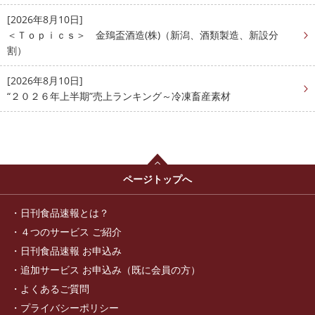
[2026年8月10日]
＜Ｔｏｐｉｃｓ＞ 金鵄盃酒造(株)（新潟、酒類製造、新設分
割）
[2026年8月10日]
“２０２６年上半期”売上ランキング～冷凍畜産素材
ページトップへ
日刊食品速報とは？
４つのサービス ご紹介
日刊食品速報 お申込み
追加サービス お申込み（既に会員の方）
よくあるご質問
プライバシーポリシー