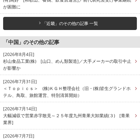
が困難に
「近畿」のその他の記事 一覧
「中国」のその他の記事
[2026年8月4日]
杉山食品工業(株) [山口、めん類製造]／大手メーカーの取引中止
が影響か
[2026年7月31日]
＜Ｔｏｐｉｃｓ＞ (株)ＫＧＨ整理会社（旧・(株)皆生グランドホ
テル、鳥取、旅館運営、特別清算開始）
[2026年7月14日]
大幅減収で営業赤字散見～２５年度九州青果大卸業績(３) [青果
業界]
[2026年7月7日]