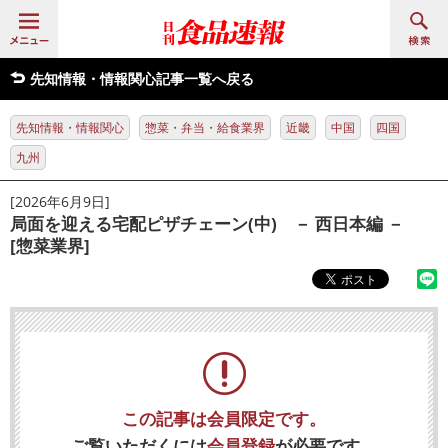
先知情報・情報関心記事一覧へ戻る
先知情報・情報関心
惣菜・弁当・給食業界
近畿
中国
四国
九州
[2026年6月9日]
局面を迎える宅配ピザチェーン(中) － 西日本編 －
[惣菜業界]
この記事は会員限定です。
ご覧いただくには
会員登録
が必要です。