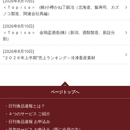
[2026年8月10日]
＜Ｔｏｐｉｃｓ＞ (株)小樽かね丁鍛冶（北海道、飯寿司、カズ
ノコ製造、関連会社再編）
[2026年8月10日]
＜Ｔｏｐｉｃｓ＞ 金鵄盃酒造(株)（新潟、酒類製造、新設分
割）
[2026年8月10日]
“２０２６年上半期”売上ランキング～冷凍畜産素材
ページトップへ
日刊食品速報とは？
４つのサービス ご紹介
日刊食品速報 お申込み
追加サービス お申込み（既に会員の方）