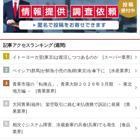
記事アクセスランキング (週間)
イトーヨーカ堂(東京)は復活しつつあるのか [スーパー業界]
ベイシア(群馬)が鮮魚小売の魚耕(東京)を傘下に [水産業界]
青果市場の「転換点」、青果大卸２０２６年３月期 － 東北
地方編 － [青果業界]
大同青果(福井)、架空取引に絡む未払債務で訴訟に発展 [青
果業界]
相次ぐシステム障害、冷蔵倉庫の兵食(兵庫)でも発生 [食品
業界]