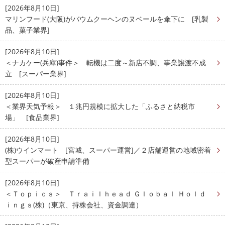
[2026年8月10日]
マリンフード(大阪)がバウムクーヘンのヌベールを傘下に [乳製
品、菓子業界]
[2026年8月10日]
＜ナカケー(兵庫)事件＞ 転機は二度～新店不調、事業譲渡不成
立 [スーパー業界]
[2026年8月10日]
＜業界天気予報＞ １兆円規模に拡大した「ふるさと納税市
場」 [食品業界]
[2026年8月10日]
(株)ウインマート [宮城、スーパー運営]／２店舗運営の地域密着
型スーパーが破産申請準備
[2026年8月10日]
＜Ｔｏｐｉｃｓ＞ Ｔｒａｉｌｈｅａｄ Ｇｌｏｂａｌ Ｈｏｌｄ
ｉｎｇｓ(株)（東京、持株会社、資金調達）