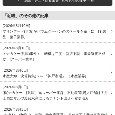
「惣菜・弁当・給食業界」のその他の記事 一覧
「近畿」のその他の記事
[2026年8月10日]
マリンフード(大阪)がバウムクーヘンのヌベールを傘下に [乳製
品、菓子業界]
[2026年8月10日]
＜ナカケー(兵庫)事件＞ 転機は二度～新店不調、事業譲渡不成
立 [スーパー業界]
[2026年8月6日]
水産大卸・決算特集(６)～『神戸市場』 [水産業界]
[2026年8月6日]
(株)ナカケー [兵庫、元スーパー運営、不動産管理]／店舗は７月
上旬にマルワ渡辺水産によるテナント出店へ変更済み
[2026年8月5日]
(有)鳥好 [和歌山、養鶏、飲食店運営]／前代表死去受け事業継続