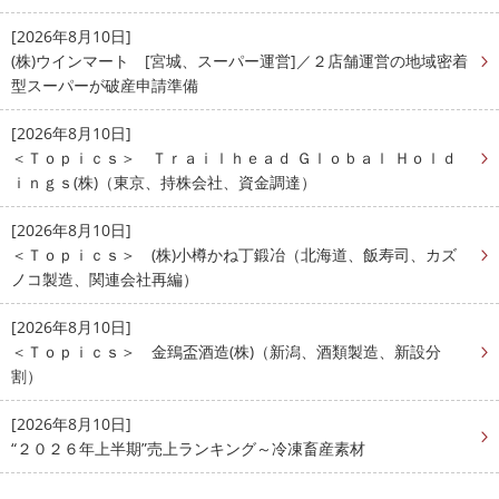
[2026年8月10日]
(株)ウインマート [宮城、スーパー運営]／２店舗運営の地域密着
型スーパーが破産申請準備
[2026年8月10日]
＜Ｔｏｐｉｃｓ＞ Ｔｒａｉｌｈｅａｄ Ｇｌｏｂａｌ Ｈｏｌｄ
ｉｎｇｓ(株)（東京、持株会社、資金調達）
[2026年8月10日]
＜Ｔｏｐｉｃｓ＞ (株)小樽かね丁鍛冶（北海道、飯寿司、カズ
ノコ製造、関連会社再編）
[2026年8月10日]
＜Ｔｏｐｉｃｓ＞ 金鵄盃酒造(株)（新潟、酒類製造、新設分
割）
[2026年8月10日]
“２０２６年上半期”売上ランキング～冷凍畜産素材