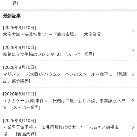
界]
最新記事
[2026年8月10日]
水産大卸・決算特集(７)～『仙台市場』 [水産業界]
[2026年8月10日]
岐路に立つ生協のジレンマ(３) [スーパー業界]
[2026年8月10日]
マリンフード(大阪)がバウムクーヘンのヌベールを傘下に [乳製
品、菓子業界]
[2026年8月10日]
＜ナカケー(兵庫)事件＞ 転機は二度～新店不調、事業譲渡不成
立 [スーパー業界]
[2026年8月10日]
＜業界天気予報＞ １兆円規模に拡大した「ふるさと納税市
場」 [食品業界]