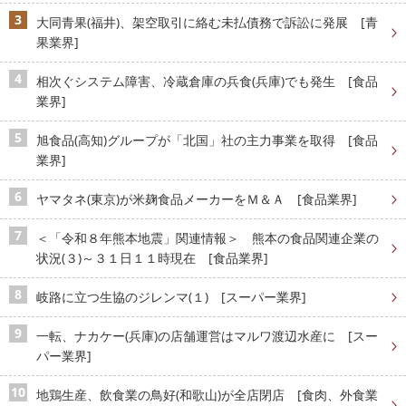
大同青果(福井)、架空取引に絡む未払債務で訴訟に発展 [青
果業界]
相次ぐシステム障害、冷蔵倉庫の兵食(兵庫)でも発生 [食品
業界]
旭食品(高知)グループが「北国」社の主力事業を取得 [食品
業界]
ヤマタネ(東京)が米麹食品メーカーをＭ＆Ａ [食品業界]
＜「令和８年熊本地震」関連情報＞ 熊本の食品関連企業の
状況(３)～３１日１１時現在 [食品業界]
岐路に立つ生協のジレンマ(１) [スーパー業界]
一転、ナカケー(兵庫)の店舗運営はマルワ渡辺水産に [スー
パー業界]
地鶏生産、飲食業の鳥好(和歌山)が全店閉店 [食肉、外食業