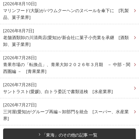
[2026年8月10日]
マリンフード(大阪)がバウムクーヘンのヌベールを傘下に [乳製
品、菓子業界]
[2026年8月7日]
老舗酒類卸の川清商店(愛知)が新会社に菓子小売業を承継 [酒類
卸、菓子業界]
[2026年7月28日]
青果市場の「転換点」、青果大卸２０２６年３月期 － 中部・関
西圏編 － [青果業界]
[2026年7月28日]
サントラスト(愛媛)、白トラ委託で書類送検 [水産業界]
[2026年7月27日]
三河屋(愛知)がグループ再編～卸部門を統合 [スーパー、水産業
界]
「東海」のその他の記事 一覧