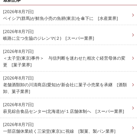
[2026年8月7日]
ベイシア(群馬)が鮮魚小売の魚耕(東京)を傘下に [水産業界]
[2026年8月7日]
岐路に立つ生協のジレンマ(２) [スーパー業界]
[2026年8月7日]
＜太子堂(東京)事件＞ 与信判断を迷わせた相次ぐ経営母体の変
更 [菓子業界]
[2026年8月7日]
老舗酒類卸の川清商店(愛知)が新会社に菓子小売業を承継 [酒類
卸、菓子業界]
[2026年8月7日]
萩見綜合食品センター(北海道)が１店舗体制へ [スーパー業界]
[2026年8月7日]
一部店舗休業続く三栄堂(東京)に視線 [製菓、製パン業界]