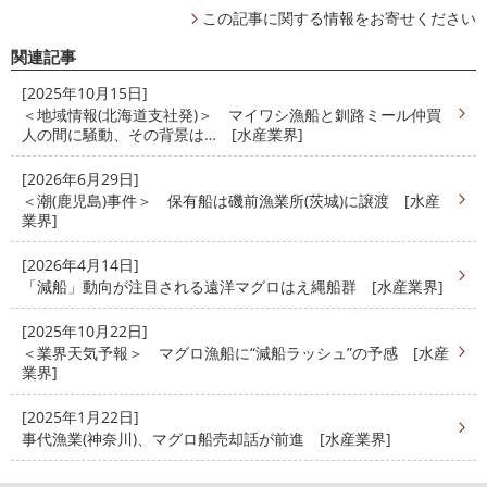
この記事に関する情報をお寄せください
関連記事
[2025年10月15日]
＜地域情報(北海道支社発)＞ マイワシ漁船と釧路ミール仲買
人の間に騒動、その背景は… [水産業界]
[2026年6月29日]
＜潮(鹿児島)事件＞ 保有船は磯前漁業所(茨城)に譲渡 [水産
業界]
[2026年4月14日]
「減船」動向が注目される遠洋マグロはえ縄船群 [水産業界]
[2025年10月22日]
＜業界天気予報＞ マグロ漁船に“減船ラッシュ”の予感 [水産
業界]
[2025年1月22日]
事代漁業(神奈川)、マグロ船売却話が前進 [水産業界]