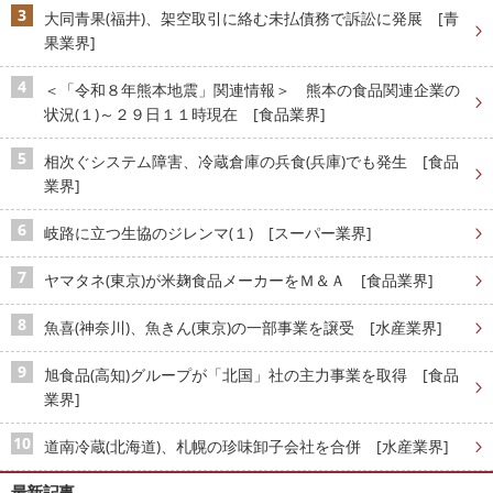
大同青果(福井)、架空取引に絡む未払債務で訴訟に発展 [青
果業界]
＜「令和８年熊本地震」関連情報＞ 熊本の食品関連企業の
状況(１)～２９日１１時現在 [食品業界]
相次ぐシステム障害、冷蔵倉庫の兵食(兵庫)でも発生 [食品
業界]
岐路に立つ生協のジレンマ(１) [スーパー業界]
ヤマタネ(東京)が米麹食品メーカーをＭ＆Ａ [食品業界]
魚喜(神奈川)、魚きん(東京)の一部事業を譲受 [水産業界]
旭食品(高知)グループが「北国」社の主力事業を取得 [食品
業界]
道南冷蔵(北海道)、札幌の珍味卸子会社を合併 [水産業界]
最新記事