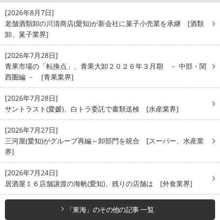
[2026年8月7日]
老舗酒類卸の川清商店(愛知)が新会社に菓子小売業を承継 [酒類
卸、菓子業界]
[2026年7月28日]
青果市場の「転換点」、青果大卸２０２６年３月期 － 中部・関
西圏編 － [青果業界]
[2026年7月28日]
サントラスト(愛媛)、白トラ委託で書類送検 [水産業界]
[2026年7月27日]
三河屋(愛知)がグループ再編～卸部門を統合 [スーパー、水産業
界]
[2026年7月24日]
居酒屋１６店舗譲渡の海帆(愛知)、残りの店舗は [外食業界]
「東海」のその他の記事 一覧