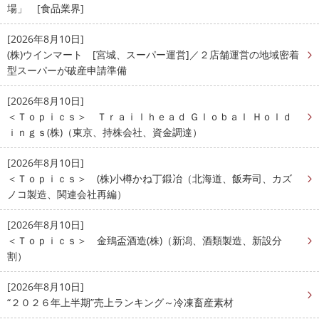
場」 [食品業界]
[2026年8月10日]
(株)ウインマート [宮城、スーパー運営]／２店舗運営の地域密着
型スーパーが破産申請準備
[2026年8月10日]
＜Ｔｏｐｉｃｓ＞ Ｔｒａｉｌｈｅａｄ Ｇｌｏｂａｌ Ｈｏｌｄ
ｉｎｇｓ(株)（東京、持株会社、資金調達）
[2026年8月10日]
＜Ｔｏｐｉｃｓ＞ (株)小樽かね丁鍛冶（北海道、飯寿司、カズ
ノコ製造、関連会社再編）
[2026年8月10日]
＜Ｔｏｐｉｃｓ＞ 金鵄盃酒造(株)（新潟、酒類製造、新設分
割）
[2026年8月10日]
“２０２６年上半期”売上ランキング～冷凍畜産素材