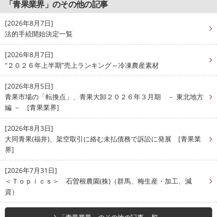
「青果業界」のその他の記事
[2026年8月7日]
法的手続開始決定一覧
[2026年8月7日]
“２０２６年上半期”売上ランキング～冷凍農産素材
[2026年8月5日]
青果市場の「転換点」、青果大卸２０２６年３月期 － 東北地方
編 － [青果業界]
[2026年8月3日]
大同青果(福井)、架空取引に絡む未払債務で訴訟に発展 [青果業
界]
[2026年7月31日]
＜Ｔｏｐｉｃｓ＞ 石曽根農園(株)（群馬、梅生産・加工、減
資）