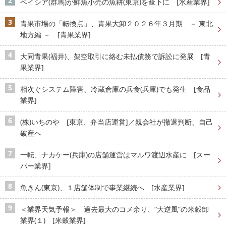
ベイシア(群馬)が鮮魚小売の魚耕(東京)を傘下に [水産業界]
青果市場の「転換点」、青果大卸２０２６年３月期 － 東北
地方編 － [青果業界]
大同青果(福井)、架空取引に絡む未払債務で訴訟に発展 [青
果業界]
相次ぐシステム障害、冷蔵倉庫の兵食(兵庫)でも発生 [食品
業界]
(株)いちのや [東京、弁当店運営]／親会社が撤退判断、自己
破産へ
一転、ナカケー(兵庫)の店舗運営はマルワ渡辺水産に [スー
パー業界]
魚きん(東京)、１店舗体制で事業継続へ [水産業界]
＜業界天気予報＞ 過去最大のコメ余り、“大逆風”の米穀卸
業界(１) [米穀業界]