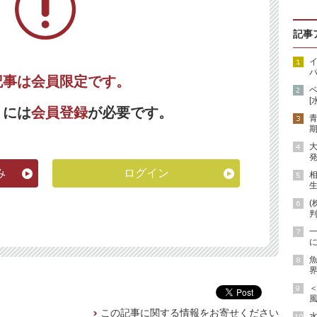
記事
イ
パ
記事は会員限定です。
[
くには
会員登録
が必要です。
期
発
み
ログイン
生
(
に
魚
界
風
この記事に関する情報をお寄せください
水