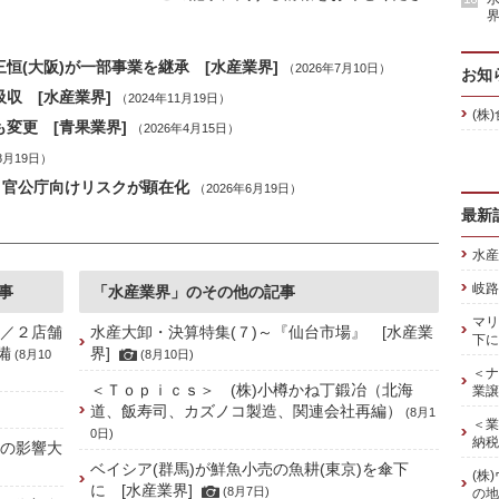
界
恒(大阪)が一部事業を継承 [水産業界]
（2026年7月10日）
お知
収 [水産業界]
（2024年11月19日）
(株
変更 [青果業界]
（2026年4月15日）
8月19日）
給、官公庁向けリスクが顕在化
（2026年6月19日）
最新
水産
岐路
事
「水産業界」のその他の記事
マリ
]／２店舗
水産大卸・決算特集(７)～『仙台市場』 [水産業
下に
備
界]
(8月10
(8月10日)
＜ナ
＜Ｔｏｐｉｃｓ＞ (株)小樽かね丁鍛冶（北海
業譲
道、飯寿司、カズノコ製造、関連会社再編）
(8月1
＜業
0日)
納税
禍の影響大
ベイシア(群馬)が鮮魚小売の魚耕(東京)を傘下
(株
に [水産業界]
(8月7日)
の地