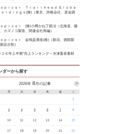
ｏｐｉｃｓ＞ Ｔｒａｉｌｈｅａｄ Ｇｌｏｂａ
Ｈｏｌｄｉｎｇｓ(株)（東京、持株会社、資金調
ｏｐｉｃｓ＞ (株)小樽かね丁鍛冶（北海道、飯
、カズノコ製造、関連会社再編）
ｏｐｉｃｓ＞ 金鵄盃酒造(株)（新潟、酒類製
新設分割）
０２６年上半期”売上ランキング～冷凍畜産素材
ンダーから探す
8
>
2026
年
月の記事
月
火
水
木
金
土
1
3
4
5
6
7
8
10
11
12
13
14
15
17
18
19
20
21
22