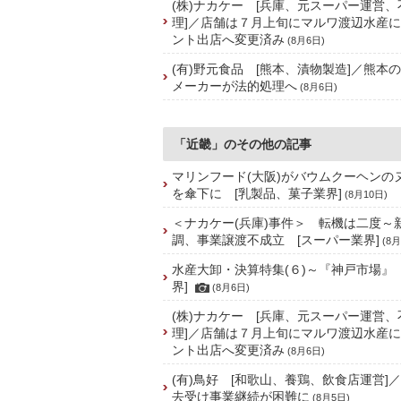
(株)ナカケー [兵庫、元スーパー運営
理]／店舗は７月上旬にマルワ渡辺水産
ント出店へ変更済み
(8月6日)
(有)野元食品 [熊本、漬物製造]／熊本
メーカーが法的処理へ
(8月6日)
「近畿」のその他の記事
マリンフード(大阪)がバウムクーヘンの
を傘下に [乳製品、菓子業界]
(8月10日)
＜ナカケー(兵庫)事件＞ 転機は二度～
調、事業譲渡不成立 [スーパー業界]
(8月
水産大卸・決算特集(６)～『神戸市場』
界]
(8月6日)
(株)ナカケー [兵庫、元スーパー運営
理]／店舗は７月上旬にマルワ渡辺水産
ント出店へ変更済み
(8月6日)
(有)鳥好 [和歌山、養鶏、飲食店運営]
去受け事業継続が困難に
(8月5日)