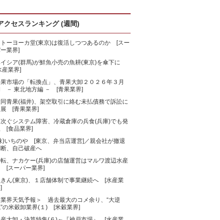
アクセスランキング (週間)
トーヨーカ堂(東京)は復活しつつあるのか [スー
ー業界]
ベイシア(群馬)が鮮魚小売の魚耕(東京)を傘下に
水産業界]
青果市場の「転換点」、青果大卸２０２６年３月
 － 東北地方編 － [青果業界]
大同青果(福井)、架空取引に絡む未払債務で訴訟に
展 [青果業界]
相次ぐシステム障害、冷蔵倉庫の兵食(兵庫)でも発
 [食品業界]
株)いちのや [東京、弁当店運営]／親会社が撤退
判断、自己破産へ
一転、ナカケー(兵庫)の店舗運営はマルワ渡辺水産
 [スーパー業界]
きん(東京)、１店舗体制で事業継続へ [水産業
]
＜業界天気予報＞ 過去最大のコメ余り、“大逆
”の米穀卸業界(１) [米穀業界]
産大卸・決算特集(６)～『神戸市場』 [水産業