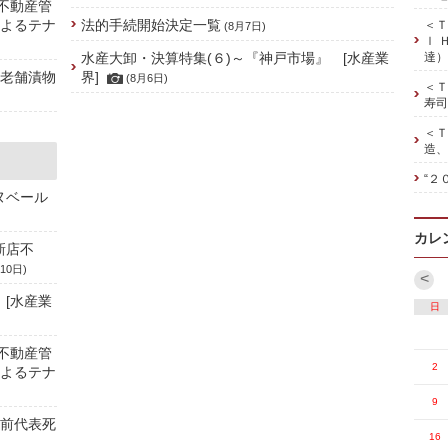
、不動産管
によるテナ
法的手続開始決定一覧
＜Ｔ
(8月7日)
ｌ 
水産大卸・決算特集(６)～『神戸市場』 [水産業
達）
の老舗漬物
界]
(8月6日)
＜Ｔ
寿司
＜Ｔ
造、
“２
ヌベール
カレ
新店不
10日)
<
 [水産業
日
、不動産管
2
によるテナ
9
／前代表死
16