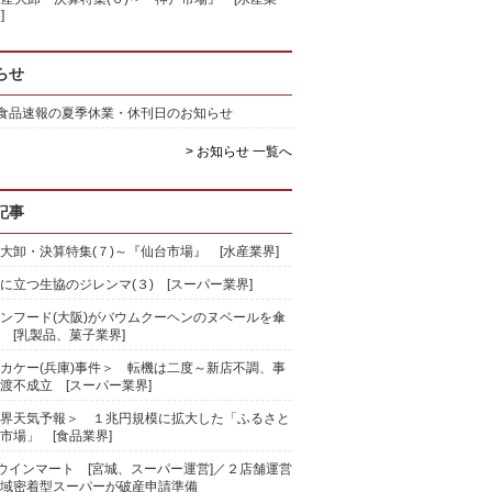
]
らせ
)食品速報の夏季休業・休刊日のお知らせ
> お知らせ 一覧へ
記事
大卸・決算特集(７)～『仙台市場』 [水産業界]
に立つ生協のジレンマ(３) [スーパー業界]
ンフード(大阪)がバウムクーヘンのヌベールを傘
 [乳製品、菓子業界]
カケー(兵庫)事件＞ 転機は二度～新店不調、事
渡不成立 [スーパー業界]
界天気予報＞ １兆円規模に拡大した「ふるさと
市場」 [食品業界]
)ウインマート [宮城、スーパー運営]／２店舗運営
域密着型スーパーが破産申請準備