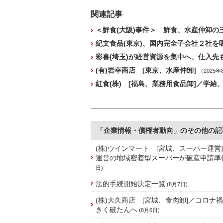
関連記事
＜鮮食(大阪)事件＞ 鮮食、水産仲卸の三
紀文食品(東京)、国内完全子会社２社を吸
彩喜(埼玉)が経営資源を集中へ、仕入先も
(有)岩幸商店 [東京、水産仲卸]
（2025年
紅食(株) [福島、業務用食品卸]／学
「企業情報・債権者動向」のその他の記
(株)ウインマート [宮城、スーパー運営
運営の地域密着型スーパーが破産申請準
日)
法的手続開始決定一覧
(8月7日)
(株)大久商店 [宮城、食肉卸]／コロナ
きく破たんへ
(8月6日)