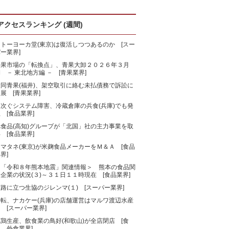
アクセスランキング (週間)
トーヨーカ堂(東京)は復活しつつあるのか [スー
ー業界]
青果市場の「転換点」、青果大卸２０２６年３月
 － 東北地方編 － [青果業界]
大同青果(福井)、架空取引に絡む未払債務で訴訟に
展 [青果業界]
相次ぐシステム障害、冷蔵倉庫の兵食(兵庫)でも発
 [食品業界]
旭食品(高知)グループが「北国」社の主力事業を取
 [食品業界]
マタネ(東京)が米麹食品メーカーをＭ＆Ａ [食品
界]
＜「令和８年熊本地震」関連情報＞ 熊本の食品関
企業の状況(３)～３１日１１時現在 [食品業界]
路に立つ生協のジレンマ(１) [スーパー業界]
一転、ナカケー(兵庫)の店舗運営はマルワ渡辺水産
 [スーパー業界]
鶏生産、飲食業の鳥好(和歌山)が全店閉店 [食
、外食業界]