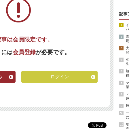
記事
イ
パ
記事は会員限定です。
期
くには
会員登録
が必要です。
発
生
得
み
ログイン
ヤ
業
連
岐
に
地
肉