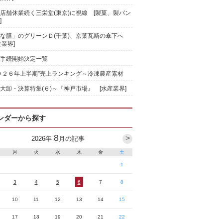
店舗休業続く三栄堂(東京)に視線 [製菓、製パン
]
な膳」のグリーンＤ(千葉)、京葉瓦斯の傘下へ
食業界]
手続開始決定一覧
０２６年上半期”売上ランキング～冷凍農産素材
大卸・決算特集(６)～『神戸市場』 [水産業界]
ンダーから探す
8
>
2026
年
月の記事
月
火
水
木
金
土
1
3
4
5
6
7
8
10
11
12
13
14
15
17
18
19
20
21
22