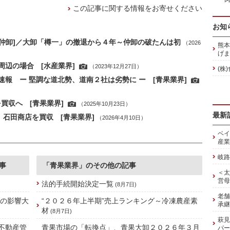
この記事に関する情報をお寄せください
お知
果仲卸]／大卸「樽一」の撤退から４年～仲卸の破たんは初
（2026
熊本
げま
辺の場合 [水産業界]
（2023年12月27日）
(株
報 ー 堅調な道北勢、道南２社は劣勢に ー [青果業界]
を買収へ [青果業界]
（2025年10月23日）
最新
、石田商店を買収 [青果業界]
（2026年4月10日）
ベイ
産業
岐路
事
「青果業界」のその他の記事
＜太
営母
法的手続開始決定一覧
(8月7日)
老舗
禍の影響大
“２０２６年上半期”売上ランキング～冷凍農産素
承継
材
(8月7日)
萩見
、不動産管
青果市場の「転換点」、青果大卸２０２６年３月
パー