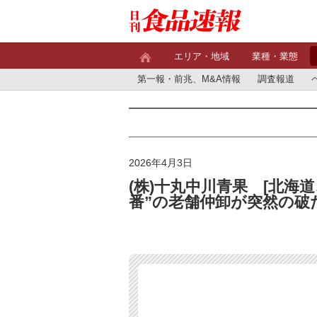
エリア・地域
業種・業態
第一報・前兆、M&A情報
調査報道
2026年4月3日
(株)十丸中川青果 [北海
番”の老舗仲卸が突然の破