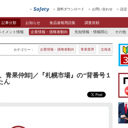
資料ダウンロード
お問い合わせ
設定
記事分類
お知らせ
食品速報用語集
調査依頼
ペイメント情報
企業情報・債権者動向
先知情報・情報関心
その他
企業情報・債権者動向
青果業界
北海道
カテゴリー：
道、青果仲卸]／『札幌市場』の“背番号１
たん