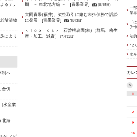
によるテナ
期 － 東北地方編 － [青果業界]
(8月5日)
一部
業界
大同青果(福井)、架空取引に絡む未払債務で訴訟
の老舗漬物
に発展 [青果業界]
(8月3日)
「は
[外
＜Ｔｏｐｉｃｓ＞ 石曽根農園(株)（群馬、梅生
不足により
産・加工、減資）
法的
(7月31日)
“２
水産
カレ
舗体制へ
<
社を合併
日
 [水産業
2
（北海
9
16
ほか]／ピ