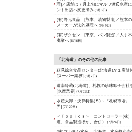
理]／店舗は７月上旬にマルワ渡辺水産
ント出店へ変更済み
(8月6日)
(有)野元食品 [熊本、漬物製造]／熊本
メーカーが法的処理へ
(8月6日)
(有)ザクセン [東京、パン製造]／人手
廃業へ
(8月6日)
「北海道」のその他の記事
萩見綜合食品センター(北海道)が１店
[スーパー業界]
(8月7日)
道南冷蔵(北海道)、札幌の珍味卸子会
[水産業界]
(7月31日)
水産大卸・決算特集(５)～『札幌市場』
界]
(7月29日)
＜Ｔｏｐｉｃｓ＞ コントローラー(株)
道、食品製造ほか、合併）
(7月24日)
(株)マルヨシ水産 [北海道、水産物小売