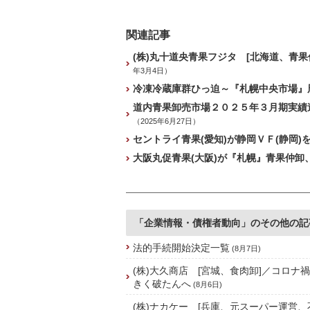
関連記事
(株)丸十道央青果フジタ [北海道、青
年3月4日）
冷凍冷蔵庫群ひっ迫～『札幌中央市場』周
道内青果卸売市場２０２５年３月期実績速
（2025年6月27日）
セントライ青果(愛知)が静岡ＶＦ(静岡)
大阪丸促青果(大阪)が『札幌』青果仲卸
「企業情報・債権者動向」のその他の記
法的手続開始決定一覧
(8月7日)
(株)大久商店 [宮城、食肉卸]／コロナ
きく破たんへ
(8月6日)
(株)ナカケー [兵庫、元スーパー運営