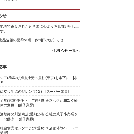
らせ
地震で被災された皆さまに心よりお見舞い申し上
す。
)食品速報の夏季休業・休刊日のお知らせ
> お知らせ 一覧へ
記事
シア(群馬)が鮮魚小売の魚耕(東京)を傘下に [水
界]
に立つ生協のジレンマ(２) [スーパー業界]
子堂(東京)事件＞ 与信判断を迷わせた相次ぐ経
体の変更 [菓子業界]
酒類卸の川清商店(愛知)が新会社に菓子小売業を
 [酒類卸、菓子業界]
綜合食品センター(北海道)が１店舗体制へ [スー
業界]