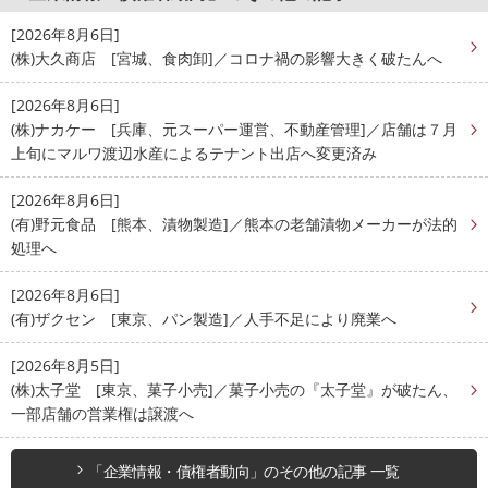
[2026年8月6日]
(株)大久商店 [宮城、食肉卸]／コロナ禍の影響大きく破たんへ
[2026年8月6日]
(株)ナカケー [兵庫、元スーパー運営、不動産管理]／店舗は７月
上旬にマルワ渡辺水産によるテナント出店へ変更済み
[2026年8月6日]
(有)野元食品 [熊本、漬物製造]／熊本の老舗漬物メーカーが法的
処理へ
[2026年8月6日]
(有)ザクセン [東京、パン製造]／人手不足により廃業へ
[2026年8月5日]
(株)太子堂 [東京、菓子小売]／菓子小売の『太子堂』が破たん、
一部店舗の営業権は譲渡へ
「企業情報・債権者動向」のその他の記事 一覧