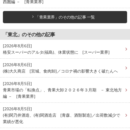
西圏編 － [青果業界]
「青果業界」のその他の記事 一覧
「東北」のその他の記事
[2026年8月6日]
格安スーパーのアルタ(福島)、休業状態に [スーパー業界]
[2026年8月6日]
(株)大久商店 [宮城、食肉卸]／コロナ禍の影響大きく破たんへ
[2026年8月5日]
青果市場の「転換点」、青果大卸２０２６年３月期 － 東北地方
編 － [青果業界]
[2026年8月5日]
(有)関乃井酒造、(有)関酒造店 [青森、酒類製造]／出荷数減少で
業績が悪化