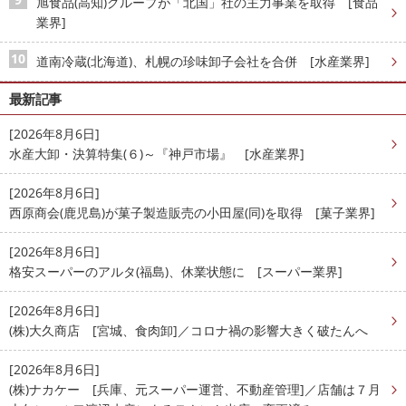
旭食品(高知)グループが「北国」社の主力事業を取得 [食品
業界]
道南冷蔵(北海道)、札幌の珍味卸子会社を合併 [水産業界]
最新記事
[2026年8月6日]
水産大卸・決算特集(６)～『神戸市場』 [水産業界]
[2026年8月6日]
西原商会(鹿児島)が菓子製造販売の小田屋(同)を取得 [菓子業界]
[2026年8月6日]
格安スーパーのアルタ(福島)、休業状態に [スーパー業界]
[2026年8月6日]
(株)大久商店 [宮城、食肉卸]／コロナ禍の影響大きく破たんへ
[2026年8月6日]
(株)ナカケー [兵庫、元スーパー運営、不動産管理]／店舗は７月