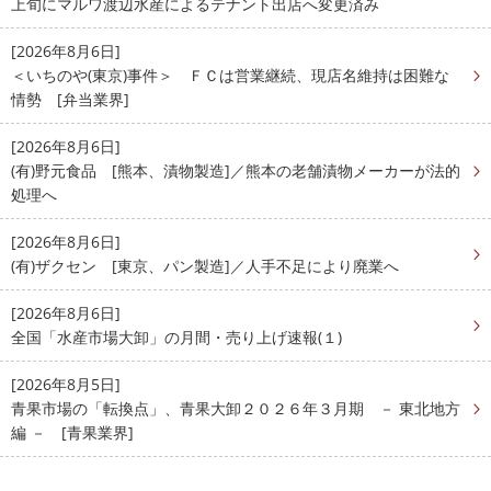
上旬にマルワ渡辺水産によるテナント出店へ変更済み
[2026年8月6日]
＜いちのや(東京)事件＞ ＦＣは営業継続、現店名維持は困難な
情勢 [弁当業界]
[2026年8月6日]
(有)野元食品 [熊本、漬物製造]／熊本の老舗漬物メーカーが法的
処理へ
[2026年8月6日]
(有)ザクセン [東京、パン製造]／人手不足により廃業へ
[2026年8月6日]
全国「水産市場大卸」の月間・売り上げ速報(１)
[2026年8月5日]
青果市場の「転換点」、青果大卸２０２６年３月期 － 東北地方
編 － [青果業界]