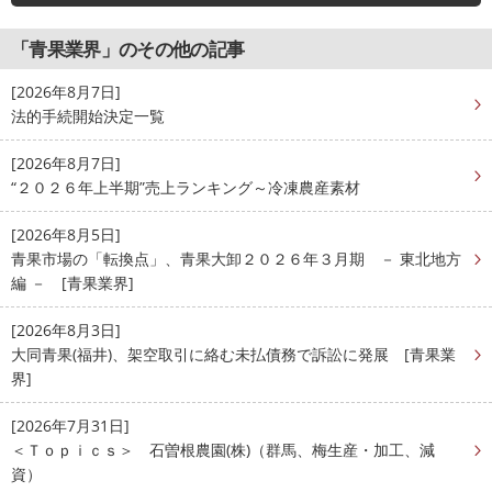
「青果業界」のその他の記事
[2026年8月7日]
法的手続開始決定一覧
[2026年8月7日]
“２０２６年上半期”売上ランキング～冷凍農産素材
[2026年8月5日]
青果市場の「転換点」、青果大卸２０２６年３月期 － 東北地方
編 － [青果業界]
[2026年8月3日]
大同青果(福井)、架空取引に絡む未払債務で訴訟に発展 [青果業
界]
[2026年7月31日]
＜Ｔｏｐｉｃｓ＞ 石曽根農園(株)（群馬、梅生産・加工、減
資）