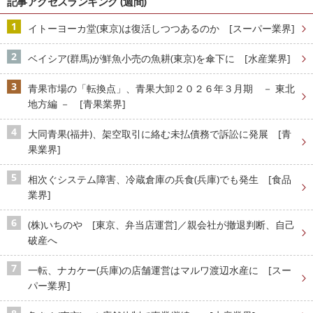
記事アクセスランキング (週間)
イトーヨーカ堂(東京)は復活しつつあるのか [スーパー業界]
ベイシア(群馬)が鮮魚小売の魚耕(東京)を傘下に [水産業界]
青果市場の「転換点」、青果大卸２０２６年３月期 － 東北
地方編 － [青果業界]
大同青果(福井)、架空取引に絡む未払債務で訴訟に発展 [青
果業界]
相次ぐシステム障害、冷蔵倉庫の兵食(兵庫)でも発生 [食品
業界]
(株)いちのや [東京、弁当店運営]／親会社が撤退判断、自己
破産へ
一転、ナカケー(兵庫)の店舗運営はマルワ渡辺水産に [スー
パー業界]