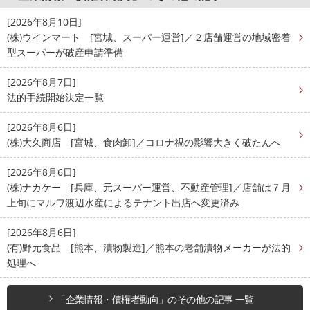
[2026年8月10日]
(株)ウインマート [宮城、スーパー運営]／２店舗運営の地域密着
型スーパーが破産申請準備
[2026年8月7日]
法的手続開始決定一覧
[2026年8月6日]
(株)大久商店 [宮城、食肉卸]／コロナ禍の影響大きく破たんへ
[2026年8月6日]
(株)ナカケー [兵庫、元スーパー運営、不動産管理]／店舗は７月
上旬にマルワ渡辺水産によるテナント出店へ変更済み
[2026年8月6日]
(有)野元食品 [熊本、漬物製造]／熊本の老舗漬物メーカーが法的
処理へ
「企業情報・債権者動向」のその他の記事 一覧