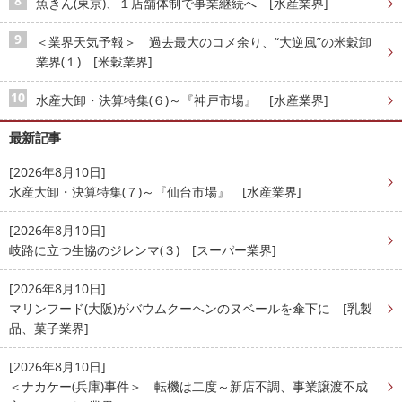
魚きん(東京)、１店舗体制で事業継続へ [水産業界]
＜業界天気予報＞ 過去最大のコメ余り、“大逆風”の米穀卸
業界(１) [米穀業界]
水産大卸・決算特集(６)～『神戸市場』 [水産業界]
最新記事
[2026年8月10日]
水産大卸・決算特集(７)～『仙台市場』 [水産業界]
[2026年8月10日]
岐路に立つ生協のジレンマ(３) [スーパー業界]
[2026年8月10日]
マリンフード(大阪)がバウムクーヘンのヌベールを傘下に [乳製
品、菓子業界]
[2026年8月10日]
＜ナカケー(兵庫)事件＞ 転機は二度～新店不調、事業譲渡不成