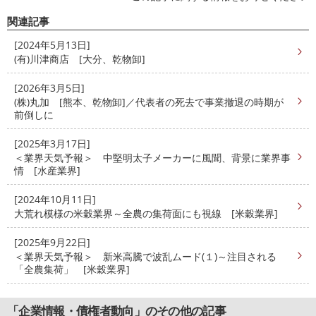
関連記事
[2024年5月13日]
(有)川津商店 [大分、乾物卸]
[2026年3月5日]
(株)丸加 [熊本、乾物卸]／代表者の死去で事業撤退の時期が
前倒しに
[2025年3月17日]
＜業界天気予報＞ 中堅明太子メーカーに風聞、背景に業界事
情 [水産業界]
[2024年10月11日]
大荒れ模様の米穀業界～全農の集荷面にも視線 [米穀業界]
[2025年9月22日]
＜業界天気予報＞ 新米高騰で波乱ムード(１)～注目される
「全農集荷」 [米穀業界]
「企業情報・債権者動向」のその他の記事