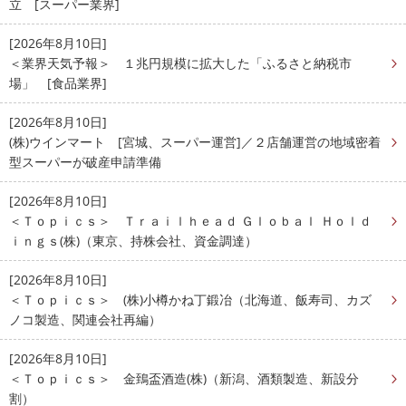
立 [スーパー業界]
[2026年8月10日]
＜業界天気予報＞ １兆円規模に拡大した「ふるさと納税市
場」 [食品業界]
[2026年8月10日]
(株)ウインマート [宮城、スーパー運営]／２店舗運営の地域密着
型スーパーが破産申請準備
[2026年8月10日]
＜Ｔｏｐｉｃｓ＞ Ｔｒａｉｌｈｅａｄ Ｇｌｏｂａｌ Ｈｏｌｄ
ｉｎｇｓ(株)（東京、持株会社、資金調達）
[2026年8月10日]
＜Ｔｏｐｉｃｓ＞ (株)小樽かね丁鍛冶（北海道、飯寿司、カズ
ノコ製造、関連会社再編）
[2026年8月10日]
＜Ｔｏｐｉｃｓ＞ 金鵄盃酒造(株)（新潟、酒類製造、新設分
割）