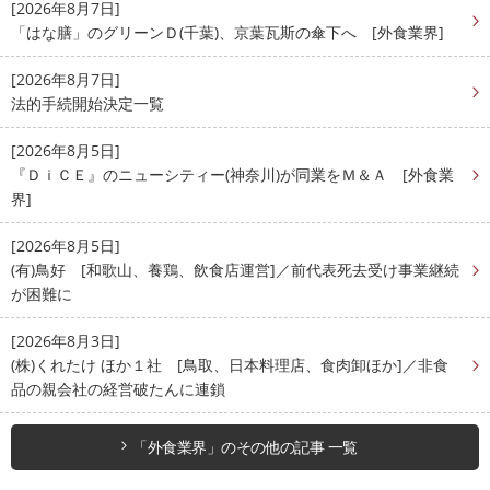
[2026年8月7日]
「はな膳」のグリーンＤ(千葉)、京葉瓦斯の傘下へ [外食業界]
[2026年8月7日]
法的手続開始決定一覧
[2026年8月5日]
『ＤｉＣＥ』のニューシティー(神奈川)が同業をＭ＆Ａ [外食業
界]
[2026年8月5日]
(有)鳥好 [和歌山、養鶏、飲食店運営]／前代表死去受け事業継続
が困難に
[2026年8月3日]
(株)くれたけ ほか１社 [鳥取、日本料理店、食肉卸ほか]／非食
品の親会社の経営破たんに連鎖
「外食業界」のその他の記事 一覧