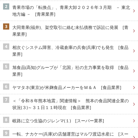
青果市場の「転換点」、青果大卸２０２６年３月期 － 東北
地方編 － [青果業界]
大同青果(福井)、架空取引に絡む未払債務で訴訟に発展 [青
果業界]
相次ぐシステム障害、冷蔵倉庫の兵食(兵庫)でも発生 [食品
業界]
旭食品(高知)グループが「北国」社の主力事業を取得 [食品
業界]
ヤマタネ(東京)が米麹食品メーカーをＭ＆Ａ [食品業界]
＜「令和８年熊本地震」関連情報＞ 熊本の食品関連企業の
状況(３)～３１日１１時現在 [食品業界]
岐路に立つ生協のジレンマ(１) [スーパー業界]
一転、ナカケー(兵庫)の店舗運営はマルワ渡辺水産に [スー