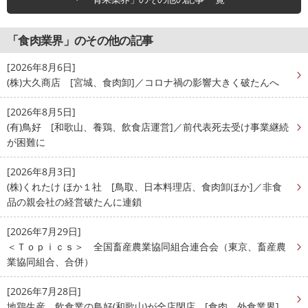
「食肉業界」のその他の記事
[2026年8月6日]
(株)大久商店 [宮城、食肉卸]／コロナ禍の影響大きく破たんへ
[2026年8月5日]
(有)鳥好 [和歌山、養鶏、飲食店運営]／前代表死去受け事業継続
が困難に
[2026年8月3日]
(株)くれたけ ほか１社 [鳥取、日本料理店、食肉卸ほか]／非食
品の親会社の経営破たんに連鎖
[2026年7月29日]
＜Ｔｏｐｉｃｓ＞ 全国畜産農業協同組合連合会（東京、畜産農
業協同組合、合併）
[2026年7月28日]
地鶏生産、飲食業の鳥好(和歌山)が全店閉店 [食肉、外食業界]