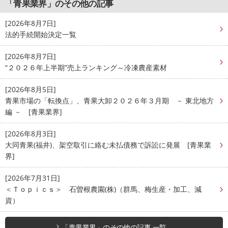
「青果業界」のその他の記事
[2026年8月7日]
法的手続開始決定一覧
[2026年8月7日]
“２０２６年上半期”売上ランキング～冷凍農産素材
[2026年8月5日]
青果市場の「転換点」、青果大卸２０２６年３月期 － 東北地方
編 － [青果業界]
[2026年8月3日]
大同青果(福井)、架空取引に絡む未払債務で訴訟に発展 [青果業
界]
[2026年7月31日]
＜Ｔｏｐｉｃｓ＞ 石曽根農園(株)（群馬、梅生産・加工、減
資）
「青果業界」のその他の記事 一覧