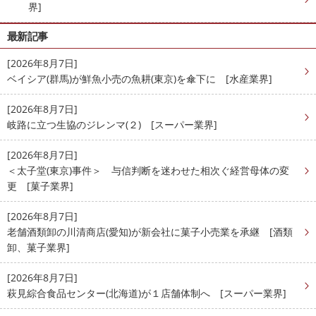
界]
最新記事
[2026年8月7日]
ベイシア(群馬)が鮮魚小売の魚耕(東京)を傘下に [水産業界]
[2026年8月7日]
岐路に立つ生協のジレンマ(２) [スーパー業界]
[2026年8月7日]
＜太子堂(東京)事件＞ 与信判断を迷わせた相次ぐ経営母体の変
更 [菓子業界]
[2026年8月7日]
老舗酒類卸の川清商店(愛知)が新会社に菓子小売業を承継 [酒類
卸、菓子業界]
[2026年8月7日]
萩見綜合食品センター(北海道)が１店舗体制へ [スーパー業界]