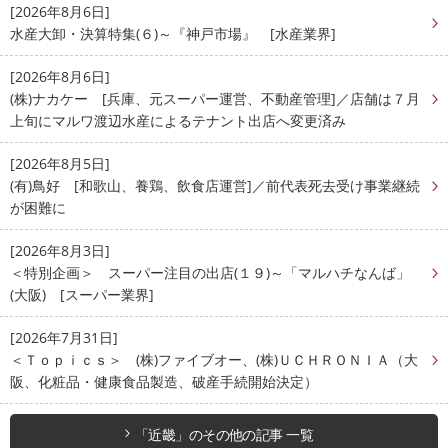
[2026年8月6日]
水産大卸・決算特集(６)～『神戸市場』 [水産業界]
[2026年8月6日]
(株)ナカケー [兵庫、元スーパー運営、不動産管理]／店舗は７月
上旬にマルワ渡辺水産によるテナント出店へ変更済み
[2026年8月5日]
(有)鳥好 [和歌山、養鶏、飲食店運営]／前代表死去受け事業継続
が困難に
[2026年8月3日]
＜特別企画＞ スーパー注目の出店(１９)～「マルハチなんば」
(大阪) [スーパー業界]
[2026年7月31日]
＜Ｔｏｐｉｃｓ＞ (株)ファイブオー、(株)ＵＣＨＲＯＮＩＡ（大
阪、化粧品・健康食品製造、破産手続開始決定）
「近畿」のその他の記事 一覧