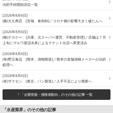
法的手続開始決定一覧
[2026年8月6日]
(株)大久商店 [宮城、食肉卸]／コロナ禍の影響大きく破たんへ
[2026年8月6日]
(株)ナカケー [兵庫、元スーパー運営、不動産管理]／店舗は７月
上旬にマルワ渡辺水産によるテナント出店へ変更済み
[2026年8月6日]
(有)野元食品 [熊本、漬物製造]／熊本の老舗漬物メーカーが法的
処理へ
[2026年8月6日]
(有)ザクセン [東京、パン製造]／人手不足により廃業へ
「企業情報・債権者動向」のその他の記事 一覧
「水産業界」のその他の記事