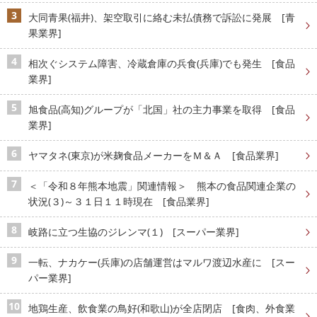
大同青果(福井)、架空取引に絡む未払債務で訴訟に発展 [青
果業界]
相次ぐシステム障害、冷蔵倉庫の兵食(兵庫)でも発生 [食品
業界]
旭食品(高知)グループが「北国」社の主力事業を取得 [食品
業界]
ヤマタネ(東京)が米麹食品メーカーをＭ＆Ａ [食品業界]
＜「令和８年熊本地震」関連情報＞ 熊本の食品関連企業の
状況(３)～３１日１１時現在 [食品業界]
岐路に立つ生協のジレンマ(１) [スーパー業界]
一転、ナカケー(兵庫)の店舗運営はマルワ渡辺水産に [スー
パー業界]
地鶏生産、飲食業の鳥好(和歌山)が全店閉店 [食肉、外食業